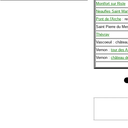
Montfort sur Risle
Neaufles Saint Mar
Pont de l'Arche
: r
Saint Pierre du Mes
Thévray
Vascoeuil : châtea
Vernon :
tour des A
Vernon :
château d