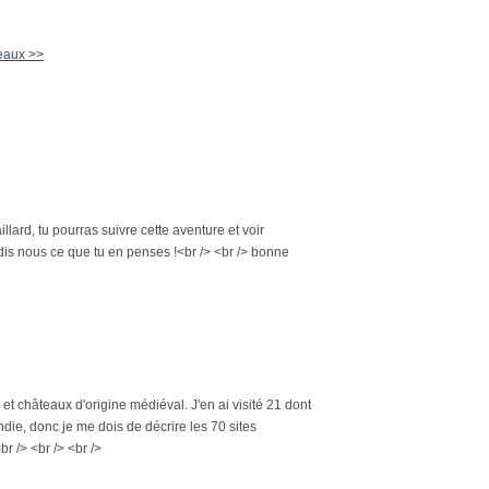
teaux >>
ard, tu pourras suivre cette aventure et voir
 dis nous ce que tu en penses !<br /> <br /> bonne
 et châteaux d'origine médiéval. J'en ai visité 21 dont
die, donc je me dois de décrire les 70 sites
r /> <br /> <br />