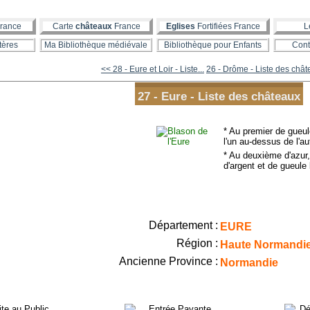
rance
Carte
châteaux
France
Eglises
Fortifiées France
L
tères
Ma Bibliothèque médiévale
Bibliothèque pour Enfants
Cont
<< 28 - Eure et Loir - Liste...
26 - Drôme - Liste des châ
27 - Eure - Liste des châteaux
* Au premier de gueul
l'un au-dessus de l'au
* Au deuxième d'azur,
d'argent et de gueule 
Département :
EURE
Région :
Haute Normandi
Ancienne Province :
Normandie
ite au Public
Entrée Payante
Dé