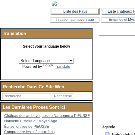
Liste des Pays
Liste
châteaux F
Initiation au moyen âge
Enigmes et Mys
Translation
Select your language below
Powered by
Translate
Recherche Dans Ce Site Web
Les Dernières Proses Sont Ici
Château des archevêques de Narbonne à PIEUSSE
Nouvelle Histoire du Moyen Âge
Église fortifiée de PIEUSSE
Légende
:
Comprendre les châteaux forts
Entrée Interd