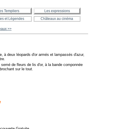
es Templiers
Les expressions
es et Légendes
Châteaux au cinéma
teaux >>
e, à deux léopards d'or armés et lampassés d'azur,
tre.
 semé de fleurs de lis d'or, à la bande componnée
brochant sur le tout.
e
couverte Gratuite