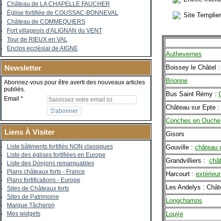
Château de LA CHAPELLE FAUCHER
Église fortifiée de COUSSAC-BONNEVAL
Site Templie
Château de COMMEQUIERS
Fort villageois d'ALIGNAN du VENT
Tour de RIEUX en VAL
Enclos ecclésial de AIGNE
Authevernes
Boissey le Châtel 
Newsletter
Brionne
Abonnez-vous pour être averti des nouveaux articles
publiés.
Bus Saint Rémy :
Email
Château sur Epte 
Conches en Ouche
Liens À Visiter
Gisors
Liste bâtiments fortifiés NON classiques
Gouville :
château
Liste des églises fortifiées en Europe
Grandvilliers :
chât
Liste des Donjons remarquables
Plans châteaux forts - France
Harcourt :
extérieur
Plans fortifications - Europe
Les Andelys : Chât
Sites de Châteaux forts
Sites de Patrimoine
Longchamps
Marque Tâcheron
Louÿe
Mes widgets