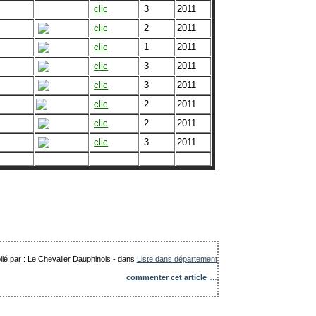
clic
3
2011
clic
2
2011
clic
1
2011
clic
3
2011
clic
3
2011
clic
2
2011
clic
2
2011
clic
3
2011
lié par : Le Chevalier Dauphinois
-
dans
Liste dans département
commenter cet article
…