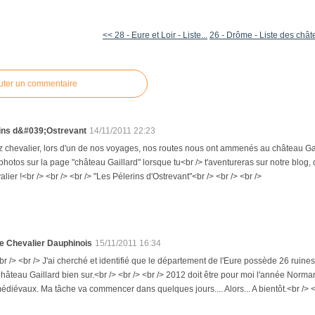
<< 28 - Eure et Loir - Liste...
26 - Drôme - Liste des châ
uter un commentaire
ins d&#039;Ostrevant
14/11/2011 22:23
z chevalier, lors d'un de nos voyages, nos routes nous ont ammenés au château Gaill
hotos sur la page "château Gaillard" lorsque tu<br /> t'aventureras sur notre blog,
alier !<br /> <br /> <br /> "Les Pélerins d'Ostrevant"<br /> <br /> <br />
e Chevalier Dauphinois
15/11/2011 16:34
br /> <br /> J'ai cherché et identifié que le département de l'Eure possède 26 ruines
hâteau Gaillard bien sur.<br /> <br /> <br /> 2012 doit être pour moi l'année Norman
édiévaux. Ma tâche va commencer dans quelques jours.... Alors... A bientôt.<br /> <b