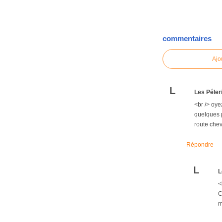
commentaires
Ajo
L
Les Péler
<br /> oye
quelques p
route chev
Répondre
L
L
<
C
m