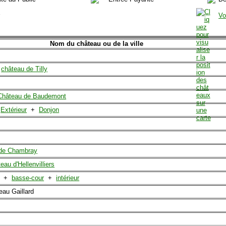
r
Vo
Nom du château ou de la ville
:
château de Tilly
Château de Baudemont
:
Extérieur
+
Donjon
 de Chambray
eau d'Hellenvilliers
+
basse-cour
+
intérieur
eau Gaillard