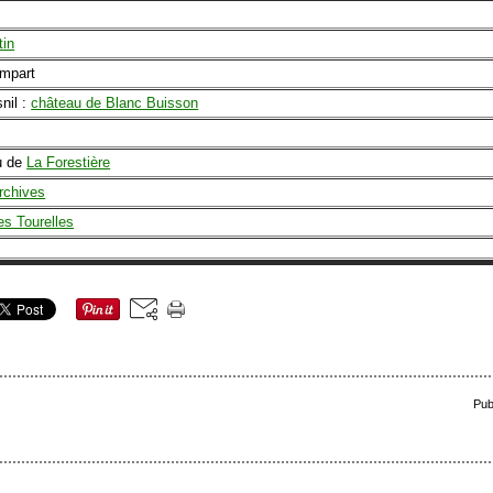
tin
empart
nil :
château de Blanc Buisson
u de
La Forestière
rchives
es Tourelles
Pub