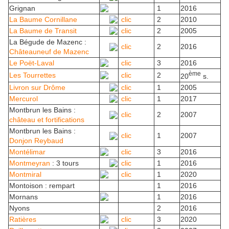
Grignan
1
2016
La Baume Cornillane
clic
2
2010
La Baume de Transit
clic
2
2005
La Bégude de Mazenc :
clic
2
2016
Châteauneuf de Mazenc
Le Poët-Laval
clic
3
2016
ème
Les Tourrettes
clic
2
20
s.
Livron sur Drôme
clic
1
2005
Mercurol
clic
1
2017
Montbrun les Bains :
clic
2
2007
château et fortifications
Montbrun les Bains :
clic
1
2007
Donjon Reybaud
Montélimar
clic
3
2016
Montmeyran
: 3 tours
clic
1
2016
Montmiral
clic
1
2020
Montoison : rempart
1
2016
Mornans
1
2016
Nyons
2
2016
Ratières
clic
3
2020