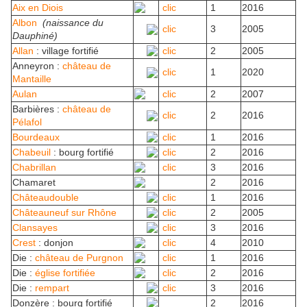
Aix en Diois
clic
1
2016
Albon
(naissance du
clic
3
2005
Dauphiné)
Allan
: village fortifié
clic
2
2005
Anneyron :
château de
clic
1
2020
Mantaille
Aulan
clic
2
2007
Barbières :
château de
clic
2
2016
Pélafol
Bourdeaux
clic
1
2016
Chabeuil
: bourg fortifié
clic
2
2016
Chabrillan
clic
3
2016
Chamaret
2
2016
Châteaudouble
clic
1
2016
Châteauneuf sur Rhône
clic
2
2005
Clansayes
clic
3
2016
Crest
: donjon
clic
4
2010
Die :
château de Purgnon
clic
1
2016
Die :
église fortifiée
clic
2
2016
Die :
rempart
clic
3
2016
Donzère : bourg fortifié
2
2016