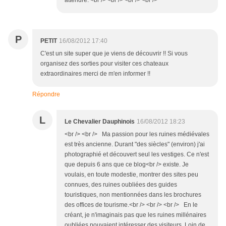
attendre. <br /> <br /> <br /> <br />
P
PETIT
16/08/2012 17:40
C'est un site super que je viens de découvrir !! Si vous
organisez des sorties pour visiter ces chateaux
extraordinaires merci de m'en informer !!
Répondre
L
Le Chevalier Dauphinois
16/08/2012 18:23
<br /> <br /> Ma passion pour les ruines médiévales
est très ancienne. Durant "des siècles" (environ) j'ai
photographié et découvert seul les vestiges. Ce n'est
que depuis 6 ans que ce blog<br /> existe. Je
voulais, en toute modestie, montrer des sites peu
connues, des ruines oubliées des guides
touristiques, non mentionnées dans les brochures
des offices de tourisme.<br /> <br /> <br /> En le
créant, je n'imaginais pas que les ruines millénaires
oubliées pouvaient intéresser des visiteurs. Loin de