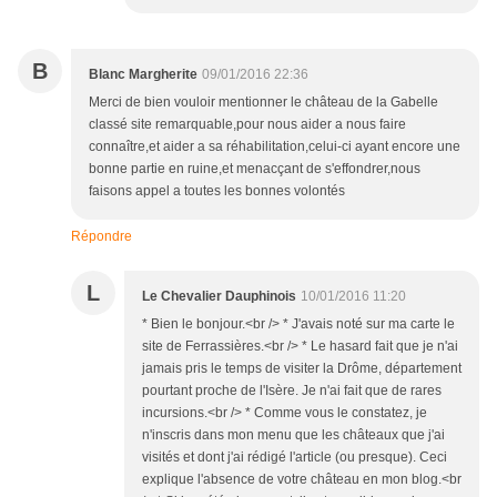
B
Blanc Margherite
09/01/2016 22:36
Merci de bien vouloir mentionner le château de la Gabelle
classé site remarquable,pour nous aider a nous faire
connaître,et aider a sa réhabilitation,celui-ci ayant encore une
bonne partie en ruine,et menacçant de s'effondrer,nous
faisons appel a toutes les bonnes volontés
Répondre
L
Le Chevalier Dauphinois
10/01/2016 11:20
* Bien le bonjour.<br /> * J'avais noté sur ma carte le
site de Ferrassières.<br /> * Le hasard fait que je n'ai
jamais pris le temps de visiter la Drôme, département
pourtant proche de l'Isère. Je n'ai fait que de rares
incursions.<br /> * Comme vous le constatez, je
n'inscris dans mon menu que les châteaux que j'ai
visités et dont j'ai rédigé l'article (ou presque). Ceci
explique l'absence de votre château en mon blog.<br