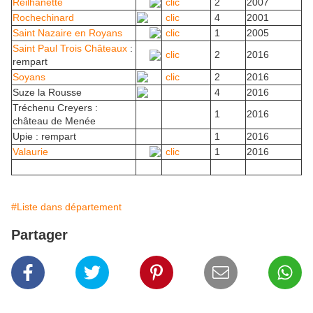
Reilhanette
clic
2
2007
Rochechinard
clic
4
2001
Saint Nazaire en Royans
clic
1
2005
Saint Paul Trois Châteaux
:
clic
2
2016
rempart
Soyans
clic
2
2016
Suze la Rousse
4
2016
Tréchenu Creyers :
1
2016
château de Menée
Upie : rempart
1
2016
Valaurie
clic
1
2016
#Liste dans département
Partager