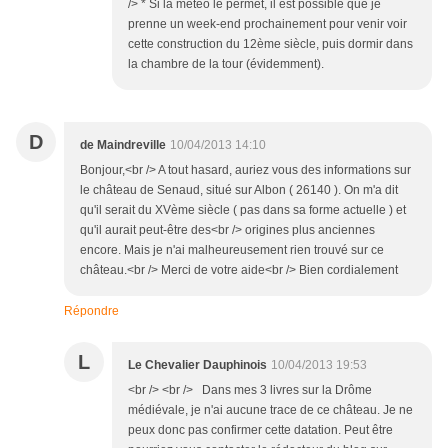
/> * Si la météo le permet, il est possible que je
prenne un week-end prochainement pour venir voir
cette construction du 12ème siècle, puis dormir dans
la chambre de la tour (évidemment).
D
de Maindreville
10/04/2013 14:10
Bonjour,<br /> A tout hasard, auriez vous des informations sur
le château de Senaud, situé sur Albon ( 26140 ). On m'a dit
qu'il serait du XVème siècle ( pas dans sa forme actuelle ) et
qu'il aurait peut-être des<br /> origines plus anciennes
encore. Mais je n'ai malheureusement rien trouvé sur ce
château.<br /> Merci de votre aide<br /> Bien cordialement
Répondre
L
Le Chevalier Dauphinois
10/04/2013 19:53
<br /> <br /> Dans mes 3 livres sur la Drôme
médiévale, je n'ai aucune trace de ce château. Je ne
peux donc pas confirmer cette datation. Peut être