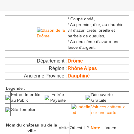
* Coupé ondé,
* Au premier, d'or, au dauphin
vif d'azur, crêté, oreillé et
barbelé de gueules,
* Au deuxième d'azur à une
fasce d'argent.
Département :
Drôme
Région :
Rhône Alpes
Ancienne Province :
Dauphiné
Légende
:
Entrée Interdite
Entrée
écouverte
D
au Public
Payante
Gratuite
Voir ces châteaux
Site Templier
sur une carte
Nom du château ou de la
Visite
Où est il ?
Note
Vu en
ville