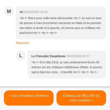
M
ml
08/10/2009 23:48
<br /> Merci pour cette belle découverte.<br /> Je suis en train
de penser à mes prochaines vacances en Italie et de prendre
des idées à droite et à gauche, et j'avoue que ce château me
plait bien!<br /> <br /> <br />
Répondre
L
Le Chevalier Dauphinois
09/10/2009 00:17
<br /> D'ici Mai 2010, je vais certainement écrire 30
articles sur les châteaux médiévaux d'Italie, tu pourra
sainsi faire ton cloix... A bientôt.<br /> <br /> <br />
< Les chevaliers (Nathan)
Château de BILLOM (la
ruine oubliée) >