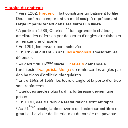
Histoire du château
:
* Vers 1202,
Frédéric II
fait construire un bâtiment fortifié.
Deux fenêtres comportent un motif sculpté représentant
l'aigle impérial tenant dans ses serres un lièvre.
er
* A partir de 1269, Charles I
fait agrandir le château,
améliore les défenses par des tours d'angles circulaires et
aménage une chapelle.
* En 1291, les travaux sont achevés.
* En 1458 et durant 23 ans,
les Aragonais
améliorent les
défenses.
ème
* Au début du 16
siècle,
Charles V
demande à
l'architecte
Evangelista Menga
de renforcer les angles par
des bastions d'artillerie triangulaires.
* Entre 1552 et 1559, les tours d'angle et la porte d'entrée
sont renforcées.
* Quelques siècles plus tard, la forteresse devient une
prison.
* En 1970, des travaux de restaurations sont entrepris.
ème
* Au 21
siècle, la découverte de l'extérieur est libre et
gratuite. La visite de l'intérieur et du musée est payante.