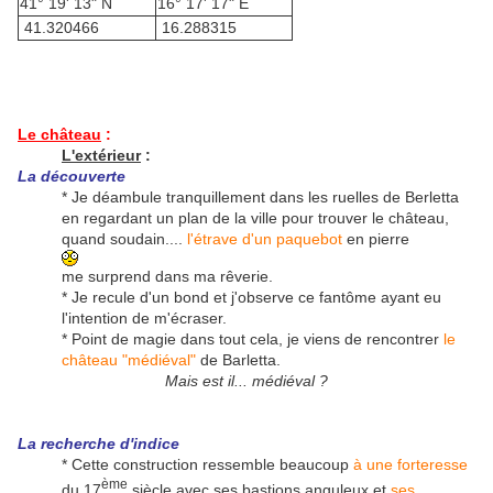
41° 19' 13" N
16° 17' 17" E
41.320466
16.288315
Le château
:
L'extérieur
:
La découverte
* Je déambule tranquillement dans les ruelles de Berletta
en regardant un plan de la ville pour trouver le château,
quand soudain....
l'étrave d'un paquebot
en pierre
me surprend dans ma rêverie.
* Je recule d'un bond et j'observe ce fantôme ayant eu
l'intention de m'écraser.
* Point de magie dans tout cela, je viens de rencontrer
le
château "médiéval"
de Barletta.
Mais est il... médiéval ?
La recherche d'indice
* Cette construction ressemble beaucoup
à une forteresse
ème
du 17
siècle avec ses bastions anguleux et
ses