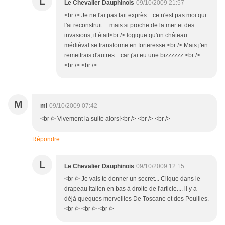
L
Le Chevalier Dauphinois
09/10/2009 21:57
<br /> Je ne l'ai pas fait exprès... ce n'est pas moi qui
l'ai reconstruit ... mais si proche de la mer et des
invasions, il était<br /> logique qu'un château
médiéval se transforme en forteresse.<br /> Mais j'en
remettrais d'autres... car j'ai eu une bizzzzzz <br />
<br /> <br />
M
ml
09/10/2009 07:42
<br /> Vivement la suite alors!<br /> <br /> <br />
Répondre
L
Le Chevalier Dauphinois
09/10/2009 12:15
<br /> Je vais te donner un secret... Clique dans le
drapeau Italien en bas à droite de l'article.... il y a
déjà queques merveilles De Toscane et des Pouilles.
<br /> <br /> <br />