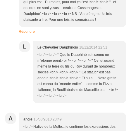
qui plus est... Du moins, pour moi ça l'est !<br /> <br /> "...et
encores en sont yssus ... ceulx de Cassenages du
Daulphiné".<br /> <br /> <br /> NB : Votre énigme fut très
plaisante à lire. Pour une fois, je connaissais !
Répondre
L
Le Chevalier Dauphinois
18/12/2014 22:51
<br /> <br /> * Que le Dauphiné soit connu ne
m'étonne point.<br /> <br /> <br /> * Ce fut quand
même la terre du fils du Roy durant de nombreux
siècles.<br /> <br /> <br /> * Ce statut n'est pas
anodin.<br /> <br /> <br /> * Et puis..... Notre gratin
est connu du "monde entier".... comme la Pizza
Italienne, la Bouillabaisse de Marseille etc.....<br />
<br /> <br /> <br />
A
angie
15/08/2010 23:49
<br /> Native de la Motte... je confirme les expressions des