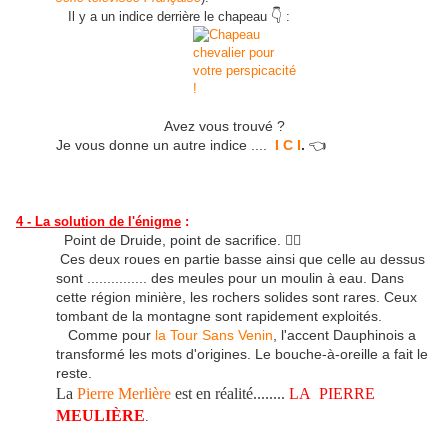
👇
Il y a un indice derrière le chapeau
:
Avez vous trouvé ?
Je vous donne un autre indice ....
I C I
.
👈
4 - La solution de l'énigme
:
Point de Druide, point de sacrifice. 🙅‍♂️
Ces deux roues en partie basse ainsi que celle au dessus
sont ............... des meules pour un moulin à eau. Dans
cette région minière, les rochers solides sont rares. Ceux
tombant de la montagne sont rapidement exploités.
Comme pour
la Tour Sans Venin
, l'accent Dauphinois a
transformé les mots d'origines. Le bouche-à-oreille a fait le
reste.
La
Pierre Merlière
est en réalité........
LA PIERRE
MEULIÈRE
.