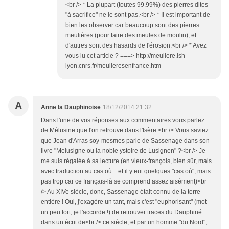
<br /> * La plupart (toutes 99.99%) des pierres dites
"à sacrifice" ne le sont pas.<br /> * Il est important de
bien les observer car beaucoup sont des pierres
meulières (pour faire des meules de moulin), et
d'autres sont des hasards de l'érosion.<br /> * Avez
vous lu cet article ? ===> http://meuliere.ish-
lyon.cnrs.fr/meulieresenfrance.htm
A
Anne la Dauphinoise
18/12/2014 21:32
Dans l'une de vos réponses aux commentaires vous parlez
de Mélusine que l'on retrouve dans l'Isère.<br /> Vous saviez
que Jean d'Arras soy-mesmes parle de Sassenage dans son
livre "Melusigne ou la noble ystoire de Lusignen" ?<br /> Je
me suis régalée à sa lecture (en vieux-françois, bien sûr, mais
avec traduction au cas où... et il y eut quelques "cas où", mais
pas trop car ce français-là se comprend assez aisément)<br
/> Au XIVe siècle, donc, Sassenage était connu de la terre
entière ! Oui, j'exagère un tant, mais c'est "euphorisant" (mot
un peu fort, je l'accorde !) de retrouver traces du Dauphiné
dans un écrit de<br /> ce siècle, et par un homme "du Nord",