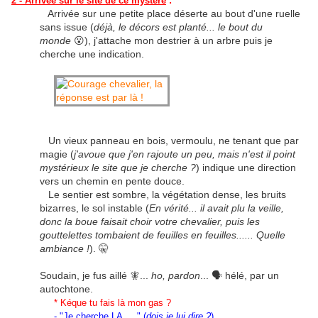
2 - Arrivée sur le site de ce mystère
:
Arrivée sur une petite place déserte au bout d'une ruelle
sans issue (
déjà, le décors est planté... le bout du
monde
😮), j'attache mon destrier à un arbre puis je
cherche une indication.
Un vieux panneau en bois, vermoulu, ne tenant que par
magie (
j'avoue que j'en rajoute un peu, mais n'est il point
mystérieux le site que je cherche ?
) indique une direction
vers un chemin en pente douce.
Le sentier est sombre, la végétation dense, les bruits
bizarres, le sol instable (
En vérité... il avait plu la veille,
donc la boue faisait choir votre chevalier, puis les
gouttelettes tombaient de feuilles en feuilles...... Quelle
ambiance !
). 🤫
Soudain, je fus aillé 🧚...
ho, pardon
... 🗣 hélé, par un
autochtone.
* Kéque tu fais là mon gas ?
- "Je cherche LA....." (
dois je lui dire ?
).