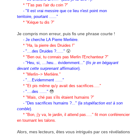
* "T'as pas l'air du coin ?"
- "Il est vrai messire que ce lieu n'est point mon
territoire, pourtant ......"
* "Kéque tu dis ?"
Je compris mon erreur, puis fis une phrase courte !
- Je cherche LA Pierre Merlière.
* "Ha, la pierre des Druides !"
😮
- "....des Druides ?......"
* "Ben oui, tu connais pas Merlin l'Enchanteur ?"
- "Heu, si, ....heu... évidemment..." (
fis je en bégayant
devant cette surprenant affirmation
).
* "Merlin--> Merlière."
- "....Evidemment ......"
* "Et pis même qu'y avait des sacrifices....."
😳
- "....des ......"
* "Mais, ché pas s'ils étaient humains ?"
- "Des sacrifices humains ?..." (
la stupéfaction est à son
comble
).
* "Bon, j'y va, le jardin, il attend pas....." fit mon conférencier
en tournant les talons.
Alors, mes lecteurs, êtes vous intrigués par ces révélations