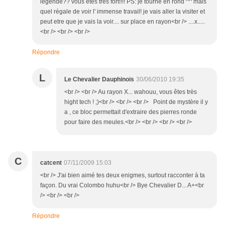
légende?? vous etes tres fort!!!! PS: je tourne en rond ^^ mais
quel régale de voir l' immense travail! je vais aller la visiter et
peut etre que je vais la voir.... sur place en rayon<br /> ....x.....
<br /> <br /> <br />
Répondre
L
Le Chevalier Dauphinois
30/06/2010 19:35
<br /> <br /> Au rayon X... wahouu, vous êtes très
hight tech ! ;)<br /> <br /> <br /> Point de mystère il y
a , ce bloc permettait d'extraire des pierres ronde
pour faire des meules.<br /> <br /> <br /> <br />
C
catcent
07/11/2009 15:03
<br /> J'ai bien aimé tes deux enigmes, surtout racconter à ta
façon. Du vrai Colombo huhu<br /> Bye Chevalier D... A+<br
/> <br /> <br />
Répondre