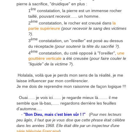
pierre à sacrifice, "druidique" en plus :
ère
1
constatation, la pierre est un immense rocher
taillé, pouvant recevoir...... un homme.
ème
2
constatation, le rocher est creusé dans
la
partie supérieure
(pour recevoir le sang des victimes
?)
.
ème
3
constatation, un "oreiller" est posé au dessus
du réceptacle
(pour soutenir la tête du sacrifié ?)
.
ème
4
constatation, du coté opposé à "l'oreiller",
une
gouttière verticale
a été creusée (
pour faire couler le
"liquide" de la victime ?
).
Holalala, voilà que je perds mon sens de la réalité, je me
laisse influencer par mon conférencier.
Je me dois de reprendre mon raisonne de façon logique !!!
Ouai...... je vois ici....... je regarde mieux là........ il me
semble que là-bas,...... regardons derrière les feuilles
d'automne.....
-
"Bon Dieu, mais c'est bien sûr ! !"
(
Pour mes lecteurs
peu âgés, il faut que je vous dise que cette phrase était célèbre
dans les années 1968. Elle était dite par un inspecteur d'une
série télévisée Française
).