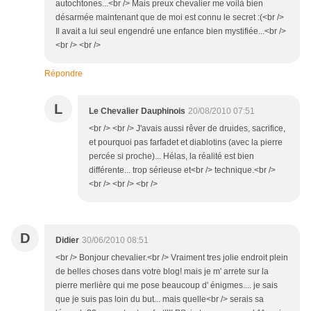
autochtones...<br /> Mais preux chevalier me voilà bien
désarmée maintenant que de moi est connu le secret :(<br />
Il avait a lui seul engendré une enfance bien mystifiée...<br />
<br /> <br />
Répondre
L
Le Chevalier Dauphinois
20/08/2010 07:51
<br /> <br /> J'avais aussi rêver de druides, sacrifice,
et pourquoi pas farfadet et diablotins (avec la pierre
percée si proche)... Hélas, la réalité est bien
différente... trop sérieuse et<br /> technique.<br />
<br /> <br /> <br />
D
Didier
30/06/2010 08:51
<br /> Bonjour chevalier.<br /> Vraiment tres jolie endroit plein
de belles choses dans votre blog! mais je m' arrete sur la
pierre merlière qui me pose beaucoup d' énigmes.... je sais
que je suis pas loin du but... mais quelle<br /> serais sa