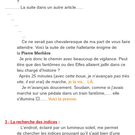
?
............ La suite dans un autre article......
...
...
...
...
...
Ce ne serait pas chevaleresque de ma part de vous faire
attendre. Voici la suite de cette halletante énigme de
la
Pierre Merlière
.
Je pris donc le chemin avec beaucoup de vigilance. Peut
être que des fantômes ou des Elfes allaient jaillir dans ce
lieu chargé d'histoire ?
Après 25 minutes (
avec cette boue, je n'avançais pas très
vite, il est vrai
) de marche,
je la vis... LÀ
.
Je m'avançais doucement. Soudain, comme si j'avais
marché sur une pédale dans un train fantôme,..... elle
s'illumina 💥......
Voici la preuve
.
3 - La recherche des indices
:
L'endroit, éclairé par un lumineux soleil, me permet
de chercher les indices prouvant qu'il s'agit bien d'une