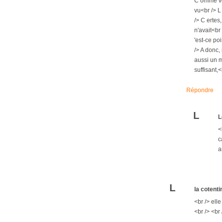
C omme vou
vu<br /> L
/> C ertes,
n'avait<br
'est-ce po
/> A donc,
aussi un m
suffisant,<
Répondre
L
L
<
c
a
L
la cotenti
<br /> ell
<br /> <br 