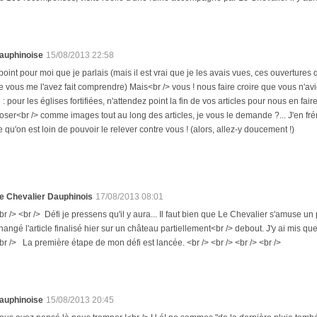
auphinoise
15/08/2013 22:58
 point pour moi que je parlais (mais il est vrai que je les avais vues, ces ouvertures
 vous me l'avez fait comprendre) Mais<br /> vous ! nous faire croire que vous n'aviez
: pour les églises fortifiées, n'attendez point la fin de vos articles pour nous en faire 
ser<br /> comme images tout au long des articles, je vous le demande ?... J'en frémi
qu'on est loin de pouvoir le relever contre vous ! (alors, allez-y doucement !)
e Chevalier Dauphinois
17/08/2013 08:01
br /> <br /> Défi je pressens qu'il y aura... Il faut bien que Le Chevalier s'amuse un
hangé l'article finalisé hier sur un château partiellement<br /> debout. J'y ai mis que
br /> La première étape de mon défi est lancée. <br /> <br /> <br /> <br />
auphinoise
15/08/2013 20:45