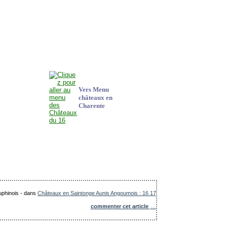
Vers Menu
châteaux en
Charente
uphinois
-
dans
Châteaux en Saintonge Aunis Angoumois : 16 17
commenter cet article
…