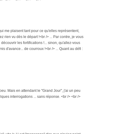
 qui me plaisent tant pour ce qu'elles représentent,
 rien vu dès le départ !<br /> ... Par contre, je vous
découvrir les fortifications !... sinon, qu'allez-vous
s d'avance... de courroux !<br /> ... Quant au défi :
 peu. Mais en attendant le "Grand Jour", j'ai un peu
lques interrogations ... sans réponse. <br /> <br />