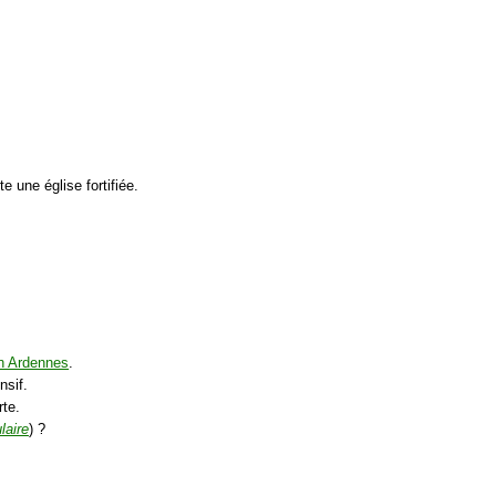
 une église fortifiée.
n Ardennes
.
sif.
rte.
laire
) ?