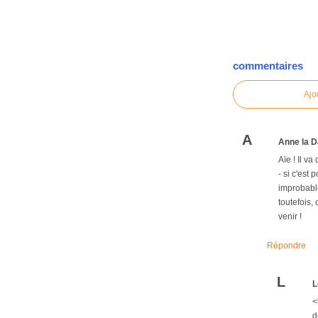
commentaires
Ajo
A
Anne la D
Aïe ! Il v
- si c'est
improbable
toutefois,
venir !
Répondre
L
L
<
d