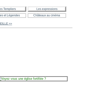
es Templiers
Les expressions
es et Légendes
Châteaux au cinéma
IEILLE >>