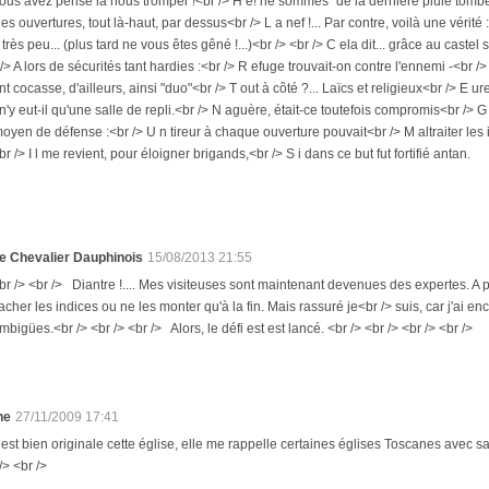
s avez pensé là nous tromper !<br /> H é! ne sommes "de la dernière pluie tombés"
 es ouvertures, tout là-haut, par dessus<br /> L a nef !... Par contre, voilà une vérité 
 très peu... (plus tard ne vous êtes gêné !...)<br /> <br /> C ela dit... grâce au castel
 /> A lors de sécurités tant hardies :<br /> R efuge trouvait-on contre l'ennemi -<br />
int cocasse, d'ailleurs, ainsi "duo"<br /> T out à côté ?... Laïcs et religieux<br /> E u
 n'y eut-il qu'une salle de repli.<br /> N aguère, était-ce toutefois compromis<br /> 
oyen de défense :<br /> U n tireur à chaque ouverture pouvait<br /> M altraiter les in
br /> I l me revient, pour éloigner brigands,<br /> S i dans ce but fut fortifié antan.
e Chevalier Dauphinois
15/08/2013 21:55
br /> <br /> Diantre !.... Mes visiteuses sont maintenant devenues des expertes. A pa
acher les indices ou ne les monter qu'à la fin. Mais rassuré je<br /> suis, car j'ai 
mbigües.<br /> <br /> <br /> Alors, le défi est est lancé. <br /> <br /> <br /> <br />
ne
27/11/2009 17:41
e est bien originale cette église, elle me rappelle certaines églises Toscanes avec s
/> <br />