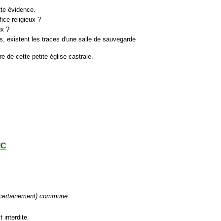
tte évidence.
ice religieux ?
ux ?
s, existent les traces d'une salle de sauvegarde
re de cette petite église castrale.
IC
(certainement) commune.
t interdite.