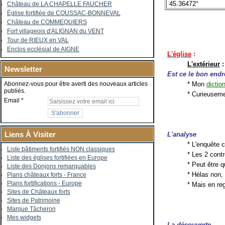
45.36472°
Château de LA CHAPELLE FAUCHER
Église fortifiée de COUSSAC-BONNEVAL
Château de COMMEQUIERS
Fort villageois d'ALIGNAN du VENT
Tour de RIEUX en VAL
Enclos ecclésial de AIGNE
L'église
:
L'extérieur
:
Newsletter
Est ce le bon endr
* Mon
dictio
Abonnez-vous pour être averti des nouveaux articles
publiés.
* Curieusem
Email
Liens À Visiter
L'analyse
* L'enquête
Liste bâtiments fortifiés NON classiques
* Les 2 cont
Liste des églises fortifiées en Europe
* Peut être 
Liste des Donjons remarquables
* Hélas non,
Plans châteaux forts - France
Plans fortifications - Europe
* Mais en r
Sites de Châteaux forts
Sites de Patrimoine
Marque Tâcheron
Mes widgets
La découverte