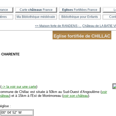
rance
Carte
châteaux
France
Eglises
Fortifiées France
L
tères
Ma Bibliothèque médiévale
Bibliothèque pour Enfants
Cont
<< Maison forte de RANDENS -...
Château de LA BATIE V
Eglise fortifiée de CHILLAC
 - CHARENTE
(
--> la voir sur une carte
)
mmune de Chillac est située à 50km au Sud-Ouest d’Angoulême (
voir
hâteau
) et à 15km à l'Est de Montmoreau (
voir son château
).
glise :
00° 04′ 52″ W