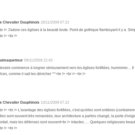
e Chevalier Dauphinois
28/11/2009 07:22
br /> J'adore ces églises à la beauté brute. Point de gothique flamboyant il y a. Simp
br /> <br />
ialmaquetteur
09/11/2009 22:45
Messire commence à lorgner sérieusement vers les églises fortifiées, hummmm.... Il f
ices, comme il sait les dénicher ^^<br /> <br /> <br />
e Chevalier Dauphinois
10/11/2009 07:22
br /> <br /> L'avantage des églises fortifiées, c'est qu'elles sont entières (contraire
lles sont souvent très remaniées, leur architecture a parfois changé, la porte d'or
ortail, mais les défenses sont souvent<br /> intactes...... Quelques religieuses beaut
br /> <br />