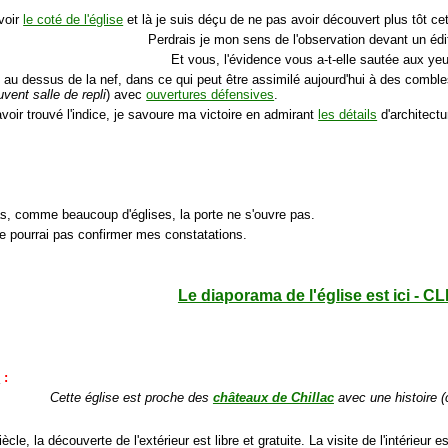
 voir
le coté de l'église
et là je suis déçu de ne pas avoir découvert plus tôt ce
Perdrais je mon sens de l'observation devant un édif
Et vous, l'évidence vous a-t-elle sautée aux ye
t au dessus de la nef, dans ce qui peut être assimilé aujourd'hui à des comble
ent salle de repli
) avec
ouvertures défensives
.
voir trouvé l'indice, je savoure ma victoire en admirant
les détails
d'architectu
as, comme beaucoup d'églises, la porte ne s'ouvre pas.
ne pourrai pas confirmer mes constatations.
Le diaporama de l'église est ici - CL
e
:
Cette église est proche des
châteaux de Chillac
avec une histoire 
ècle, la découverte de l'extérieur est libre et gratuite. La visite de l'intérieur es