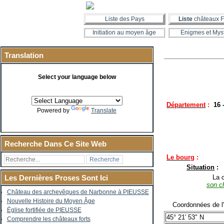
Liste des Pays
Liste
châteaux F
Initiation au moyen âge
Enigmes et Mys
Translation
Select your language below
Département
:
16
Powered by
Translate
Recherche Dans Ce Site Web
Le bourg
:
Situation
:
La co
Les Dernières Proses Sont Ici
son c
Château des archevêques de Narbonne à PIEUSSE
Nouvelle Histoire du Moyen Âge
Coordonnées de l'é
Église fortifiée de PIEUSSE
45° 21′ 53″ N
Comprendre les châteaux forts