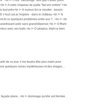
 :<br /> I l est "mensonge" dire que n'aviez point
:<br /> A votre chapeau de paille "fait son entrée" !<br
 sis tout près<br /> H eureux fut ce moutier : besoin
 E n tout cas je l'espère - dans le château.<br /> N
rent-ils ici quelques problèmes entre eux ?...<br /> <br
G arantissant asile sans grand'dépense,<br /> O ffrant
trus avec ses traits.<br /> O utreplus, était-ce bien
rtir de ce jour, il me faudra être plus malin pour
encore quelques ruines mystérieuses et des images....
a façade plane...<br /> dommage qu'elle soit fermée...