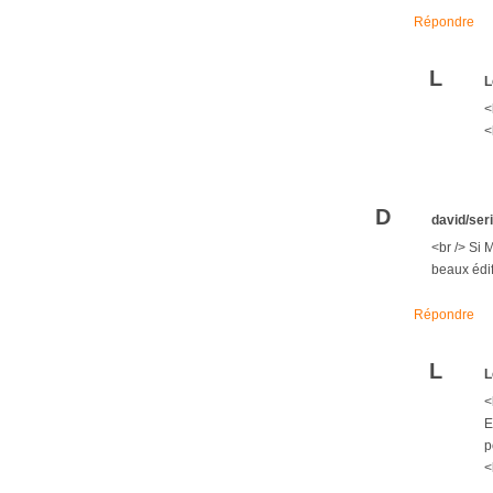
Répondre
L
L
<
<
D
david/ser
<br /> Si 
beaux édif
Répondre
L
L
<
E
p
<