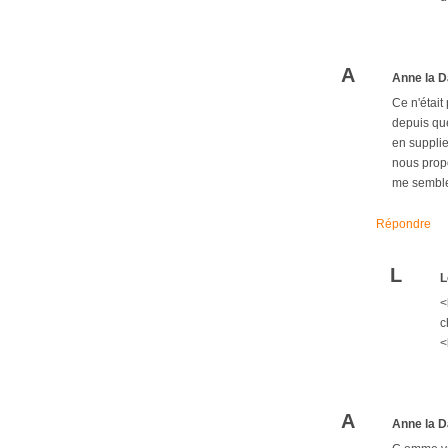
A
Anne la D
Ce n'était
depuis que
en supplie 
nous propo
me semble 
Répondre
L
L
<
c
<
A
Anne la D