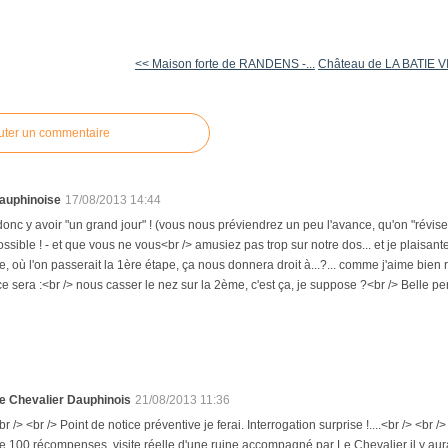
<< Maison forte de RANDENS -...
Château de LA BATIE V
uter un commentaire
auphinoise
17/08/2013 14:44
a donc y avoir "un grand jour" ! (vous nous préviendrez un peu l'avance, qu'on "révise
 possible ! - et que vous ne vous<br /> amusiez pas trop sur notre dos... et je plaisant
, où l'on passerait la 1ère étape, ça nous donnera droit à...?... comme j'aime bien rê
 ce sera :<br /> nous casser le nez sur la 2ème, c'est ça, je suppose ?<br /> Belle pe
e Chevalier Dauphinois
21/08/2013 11:36
br /> <br /> Point de notice préventive je ferai. Interrogation surprise !....<br /> <br
e 100 récompenses, visite réelle d'une ruine accompagné par Le Chevalier il y aura. 