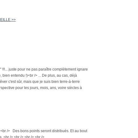
IEILLE >>
" !!!... juste pour ne pas paraître complètement ignare
e, bien entendu !)<br /> ... De plus, au cas, déjà
ver c'est sûr, mais que je suis bien terre-à-terre
rspective pour les jours, mois, ans, voire siècles à
 /> <br /> Des bons points seront distribués. Et au bout
<br /> <br /> <br /> <br />