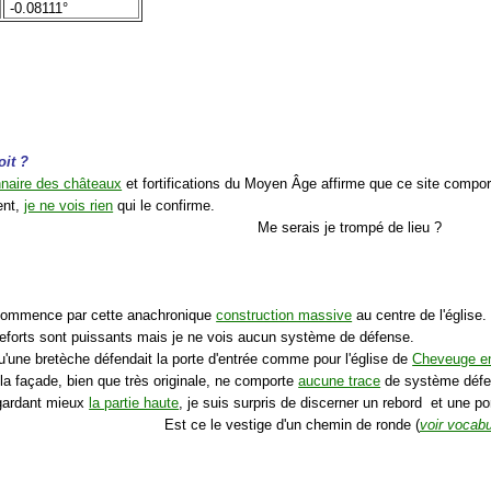
-0.08111°
oit ?
nnaire des châteaux
et fortifications du Moyen Âge affirme que ce site comporte
ent,
je ne vois rien
qui le confirme.
Me serais je trompé de lieu ?
 commence par cette anachronique
construction massive
au centre de l'église.
reforts sont puissants mais je ne vois aucun système de défense.
qu'une bretèche défendait la porte d'entrée comme pour l'église de
Cheveuge e
 la façade, bien que très originale, ne comporte
aucune trace
de système défen
egardant mieux
la partie haute
, je suis surpris de discerner un rebord et une po
Est ce le vestige d'un chemin de ronde (
voir vocabu