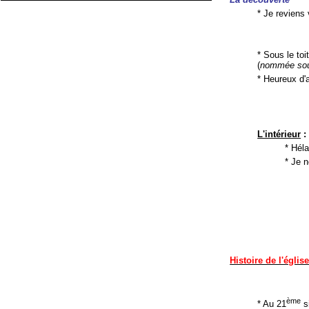
* Je reviens
* Sous le toi
(
nommée souv
* Heureux d'a
L'intérieur
:
* Hél
* Je 
Histoire de l'églis
ème
* Au 21
si