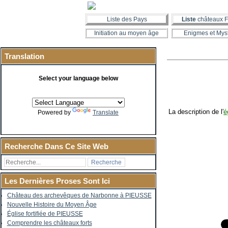
Liste des Pays
Liste
châteaux F
Initiation au moyen âge
Enigmes et Mys
Translation
Select your language below
La description de l'
é
Powered by
Translate
Recherche Dans Ce Site Web
Les Dernières Proses Sont Ici
Château des archevêques de Narbonne à PIEUSSE
Nouvelle Histoire du Moyen Âge
Église fortifiée de PIEUSSE
Comprendre les châteaux forts