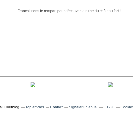
tail Overblog
Top articles
Contact
Signaler un abus
C.G.U.
Cookies