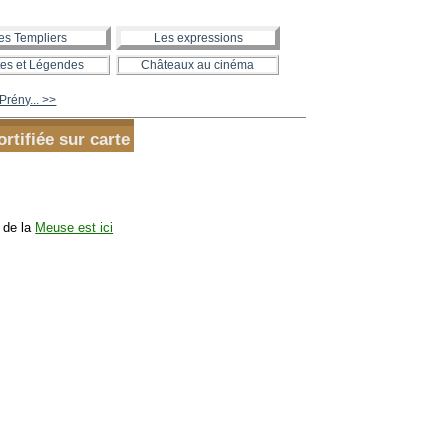
es Templiers
Les expressions
es et Légendes
Châteaux au cinéma
Prény... >>
rtifiée sur carte
s de la
Meuse est ici