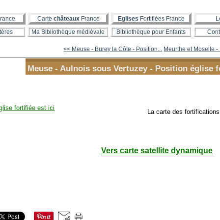
rance
Carte
châteaux
France
Eglises
Fortifiées France
L
tères
Ma Bibliothèque médiévale
Bibliothèque pour Enfants
Cont
<< Meuse - Burey la Côte - Position...
Meurthe et Moselle - 
Meuse - Aulnois sous Vertuzey - Position église fo
glise fortifiée est ici
La carte des fortification
Vers carte satellite dynamique