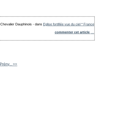
e Chevalier Dauphinois
-
dans
Eglise fortifiée vue du ciel * France
commenter cet article
…
Prény... >>