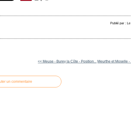
Publié par : L
<< Meuse - Burey la Côte - Position...
Meurthe et Moselle - 
uter un commentaire