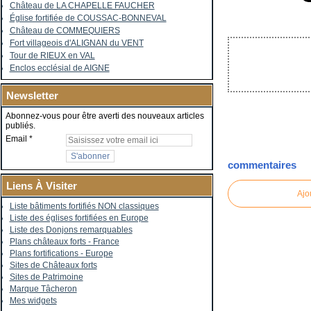
Château de LA CHAPELLE FAUCHER
Église fortifiée de COUSSAC-BONNEVAL
Château de COMMEQUIERS
Fort villageois d'ALIGNAN du VENT
Tour de RIEUX en VAL
Enclos ecclésial de AIGNE
Newsletter
Abonnez-vous pour être averti des nouveaux articles
publiés.
Email
commentaires
Liens À Visiter
Ajo
Liste bâtiments fortifiés NON classiques
Liste des églises fortifiées en Europe
Liste des Donjons remarquables
Plans châteaux forts - France
Plans fortifications - Europe
Sites de Châteaux forts
Sites de Patrimoine
Marque Tâcheron
Mes widgets