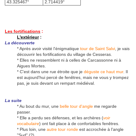
43.325467°
2.714419°
Les fortifications
:
L'extérieur
:
La découverte
* Après avoir visité l'énigmatique
tour de Saint Salvi
, je vais
découvrir les fortifications du village de Cesseras.
* Elles ne ressemblent ni à celles de Carcassonne ni à
Aigues Mortes.
* C'est dans une rue étroite que je
déguste ce haut mur
. Il
est aujourd'hui percé de fenêtres, mais ne vous y trompez
pas, je suis devant un rempart médiéval.
La suite
* Au bout du mur, une
belle tour d'angle
me regarde
passer.
* Elle a perdu ses défenses, et les archères (
voir
vocabulaire
) ont fait place à de confortables fenêtres.
* Plus loin, une
autre tour ronde
est accrochée à l'angle
"Sud" (?).