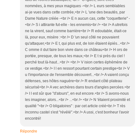
nommées, à mes yeux magiques -<br /> L eurs semblables
ai-je vues dans cette contrée,<br /> L 'une des beautés, par
Dame Nature créée -<br /> E n aucun cas, cette "coquetterie" -
<br /> S i attirante fut-elle - les ennemis<br /> <br /> A utrefois
ne la virent, sauf comme barrière<br /> R edoutable, était-ce
là, pour eux, misère :<br /> D 'un seul côté ne pouvaient
qu'attaquer,<br /> E t, qui plus est, de loin étaient épiés...<br />
C omme il dut faire bon vivre dans ce château<br /> H ors de
portée, presque, de tous les maux,<br /> E t si près du ciel !
perché tout là-haut...<br /> <br /> V ision certes éphémère de
ce vestige.<br /> I l en ressort pourtant certain prestige<br /> V
u l'importance de l'ensemble découvert...<br /> A vaient conçu
défenses, ses hôtes naguère<br /> R endant côté plateau
sécurisé<br /> A vec archères dans tours d'angles percées.<br
/> I l est sûr que "d'atours", en eut encore.<br /> S avons-nous
les imaginer, alors...<br /> ...<br /> <br /> N 'étaient proximité et
qualité "<br /> O bligatoires" : par cet article créé<br /> T rès
inconnu castel s'est "révélé".<br /> A ussi, c'est bonheur l'avoir
encontré!
Répondre