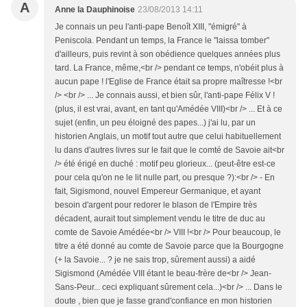
A
Anne la Dauphinoise
23/08/2013 14:11
Je connais un peu l'anti-pape Benoît XIII, "émigré" à
Peniscola. Pendant un temps, la France le "laissa tomber"
d'ailleurs, puis revint à son obédience quelques années plus
tard. La France, même,<br /> pendant ce temps, n'obéit plus à
aucun pape ! l'Eglise de France était sa propre maîtresse !<br
/> <br /> ... Je connais aussi, et bien sûr, l'anti-pape Félix V !
(plus, il est vrai, avant, en tant qu'Amédée VIII)<br /> ... Et à ce
sujet (enfin, un peu éloigné des papes...) j'ai lu, par un
historien Anglais, un motif tout autre que celui habituellement
lu dans d'autres livres sur le fait que le comté de Savoie ait<br
/> été érigé en duché : motif peu glorieux... (peut-être est-ce
pour cela qu'on ne le lit nulle part, ou presque ?):<br /> - En
fait, Sigismond, nouvel Empereur Germanique, et ayant
besoin d'argent pour redorer le blason de l'Empire très
décadent, aurait tout simplement vendu le titre de duc au
comte de Savoie Amédée<br /> VIII !<br /> Pour beaucoup, le
titre a été donné au comte de Savoie parce que la Bourgogne
(+ la Savoie... ? je ne sais trop, sûrement aussi) a aidé
Sigismond (Amédée VIII étant le beau-frère de<br /> Jean-
Sans-Peur... ceci expliquant sûrement cela...)<br /> ... Dans le
doute , bien que je fasse grand'confiance en mon historien