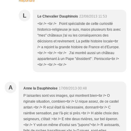
Répondre
L
Le Chevalier Dauphinois
22/08/2013 11:53
<br /> <br /> Point spécialiste de cette curiosité
historico-religieuse je suis, maios plusieurs fois avec
"mes" châteaux j'ai vu les conséquences des
décisions et revirement. La petite histoire locale<br
/> a rejoint la grande histoire de France et d'Europe.
<br /> <br /> <br /> J'ai montré aussi un château
appartenant à un Pape "dissident" : Peniscola<br />
<br /> <br /> <br />
A
Anne la Dauphinoise
17/08/2013 00:48
P laisantes sont vos images, qui montrent bien<br /> O
riginale situation, combien<br /> U nique assez, de ce castel
antan.<br /> R ecul était là nécessaire, donnant<br /> C
raintive sensation, par l'à-pic si près.<br /> H abile choix des
seigneurs, c'était :<br /> E ntre deux rivières, sur bel éperon.
<br /> Y voit-on même d'icelui ses "jupons"<br /> R avissants,
faits de roches basaltiques;<br /> O rgues, sont-elles