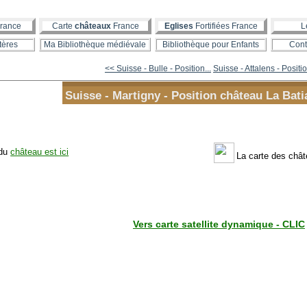
rance
Carte
châteaux
France
Eglises
Fortifiées France
L
tères
Ma Bibliothèque médiévale
Bibliothèque pour Enfants
Cont
<< Suisse - Bulle - Position...
Suisse - Attalens - Positio
Suisse - Martigny - Position château La Bati
 du
château est ici
La carte des châ
Vers carte satellite dynamique - CLIC