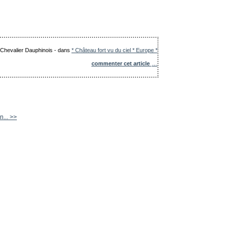
e Chevalier Dauphinois
-
dans
* Château fort vu du ciel * Europe *
commenter cet article
…
n... >>