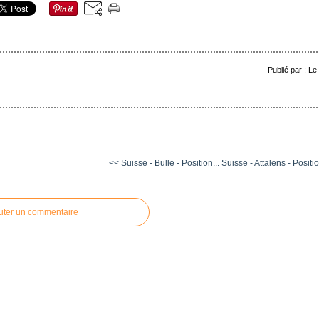
Publié par : L
<< Suisse - Bulle - Position...
Suisse - Attalens - Positio
uter un commentaire