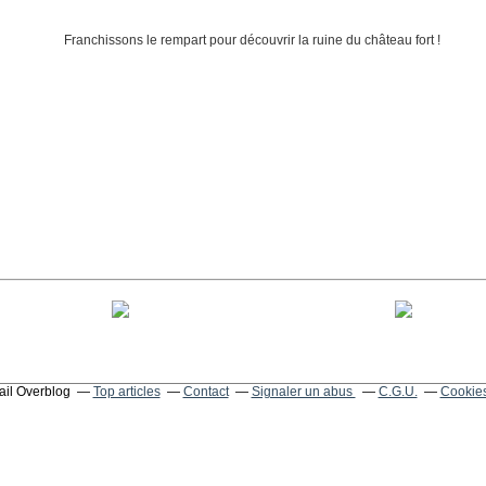
tail Overblog
Top articles
Contact
Signaler un abus
C.G.U.
Cookies