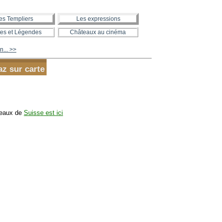
es Templiers
Les expressions
es et Légendes
Châteaux au cinéma
n... >>
az sur carte
teaux de
Suisse est ici