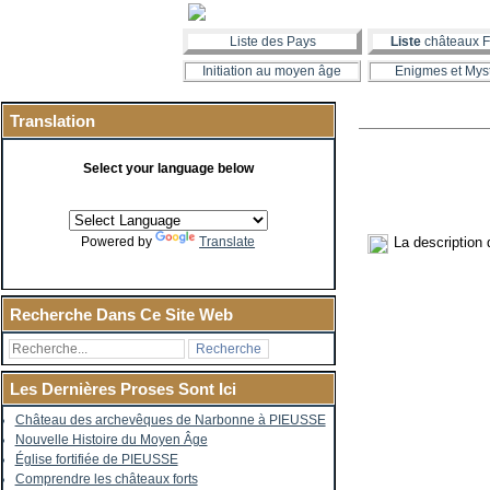
Liste des Pays
Liste
châteaux F
Initiation au moyen âge
Enigmes et Mys
Translation
Select your language below
La description
Powered by
Translate
Recherche Dans Ce Site Web
Les Dernières Proses Sont Ici
Château des archevêques de Narbonne à PIEUSSE
Nouvelle Histoire du Moyen Âge
Église fortifiée de PIEUSSE
Comprendre les châteaux forts