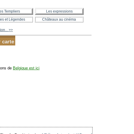
es Templiers
Les expressions
es et Légendes
Châteaux au cinéma
ion... >>
 carte
tions de
Belgique est ici