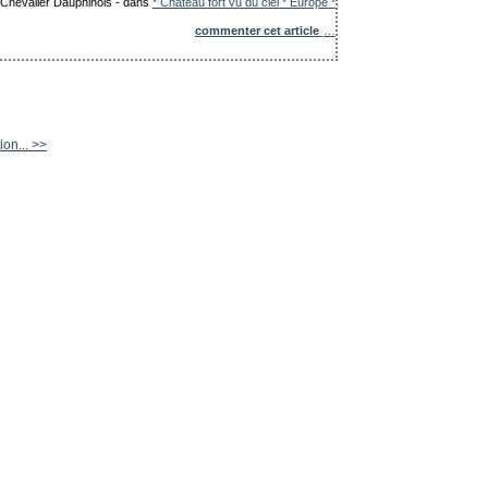
e Chevalier Dauphinois
-
dans
* Château fort vu du ciel * Europe *
commenter cet article
…
ion... >>