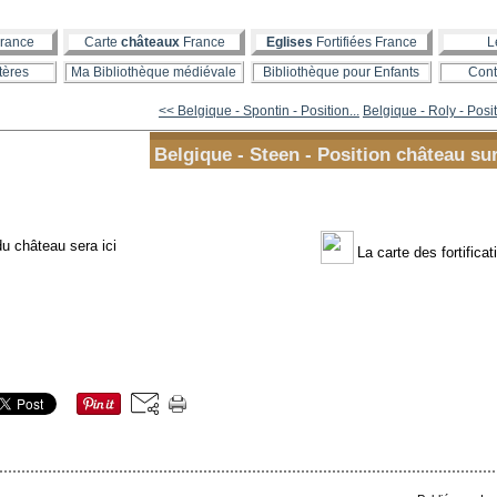
rance
Carte
châteaux
France
Eglises
Fortifiées France
L
tères
Ma Bibliothèque médiévale
Bibliothèque pour Enfants
Cont
<< Belgique - Spontin - Position...
Belgique - Roly - Posit
Belgique - Steen - Position château sur
u château sera ici
La carte des fortifica