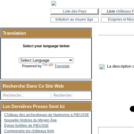
Liste des Pays
Liste
châteaux F
Initiation au moyen âge
Enigmes et Mys
Translation
Select your language below
La description d
Powered by
Translate
Recherche Dans Ce Site Web
Les Dernières Proses Sont Ici
Château des archevêques de Narbonne à PIEUSSE
Nouvelle Histoire du Moyen Âge
Église fortifiée de PIEUSSE
Comprendre les châteaux forts