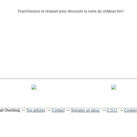
tail Overblog
Top articles
Contact
Signaler un abus
C.G.U.
Cookies