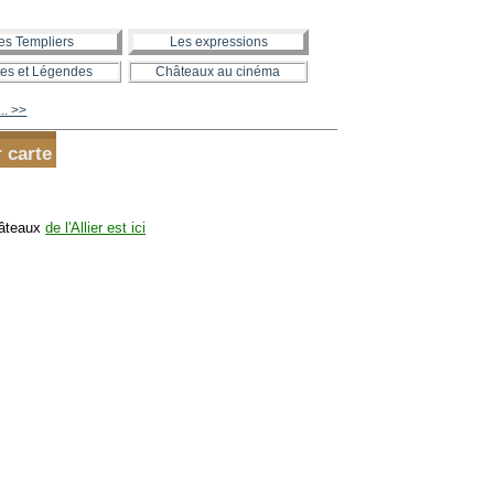
es Templiers
Les expressions
es et Légendes
Châteaux au cinéma
... >>
r carte
hâteaux
de l'Allier est ici