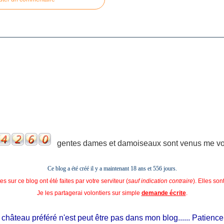
gentes dames et damoiseaux sont venus me voir
Ce blog a été créé il y a maintenant 18 ans et
556 jours.
s sur ce blog ont été faites par votre serviteur (
sauf indication contraire
). Elles so
Je les partagerai volontiers sur simple
demande écrite
.
âteau préféré n'est peut être pas dans mon blog...... Patience, il e