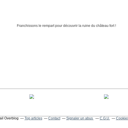
tail Overblog
Top articles
Contact
Signaler un abus
C.G.U.
Cookies