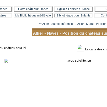
rance
Carte
châteaux
France
Eglises
Fortifiées France
L
tères
Ma Bibliothèque médiévale
Bibliothèque pour Enfants
Cont
<< Allier - Sainte Thérence -...
Allier - Murat - Position
Allier - Naves - Position du château su
 du château sera ici
La carte des c