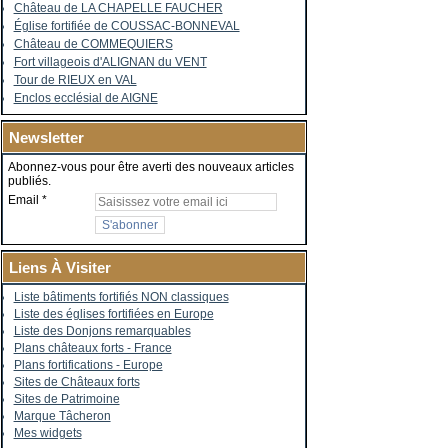
Château de LA CHAPELLE FAUCHER
Église fortifiée de COUSSAC-BONNEVAL
Château de COMMEQUIERS
Fort villageois d'ALIGNAN du VENT
Tour de RIEUX en VAL
Enclos ecclésial de AIGNE
Newsletter
Abonnez-vous pour être averti des nouveaux articles
publiés.
Email
Liens À Visiter
Liste bâtiments fortifiés NON classiques
Liste des églises fortifiées en Europe
Liste des Donjons remarquables
Plans châteaux forts - France
Plans fortifications - Europe
Sites de Châteaux forts
Sites de Patrimoine
Marque Tâcheron
Mes widgets