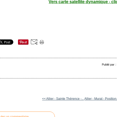
Vers carte satellite dynamique - cli
Publié par 
<< Allier - Sainte Thérence -...
Allier - Murat - Position
uter un commentaire