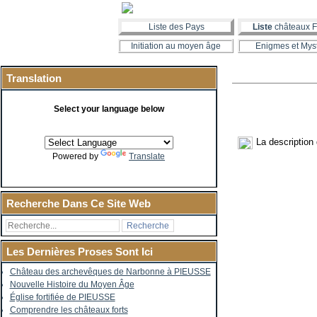
Liste des Pays
Liste
châteaux F
Initiation au moyen âge
Enigmes et Mys
Translation
Select your language below
La description
Powered by
Translate
Recherche Dans Ce Site Web
Les Dernières Proses Sont Ici
Château des archevêques de Narbonne à PIEUSSE
Nouvelle Histoire du Moyen Âge
Église fortifiée de PIEUSSE
Comprendre les châteaux forts