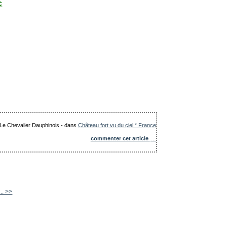
c
: Le Chevalier Dauphinois
-
dans
Château fort vu du ciel * France
commenter cet article
…
... >>