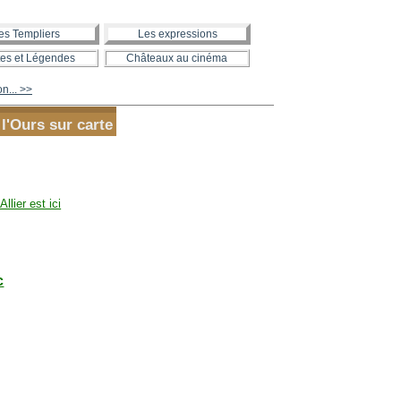
es Templiers
Les expressions
es et Légendes
Châteaux au cinéma
on... >>
 l'Ours sur carte
'Allier est ici
c