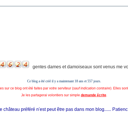
gentes dames et damoiseaux sont venus me voir
Ce blog a été créé il y a maintenant 18 ans et
557 jours.
s sur ce blog ont été faites par votre serviteur (
sauf indication contraire
). Elles so
Je les partagerai volontiers sur simple
demande écrite
.
château préféré n'est peut être pas dans mon blog...... Patience, il