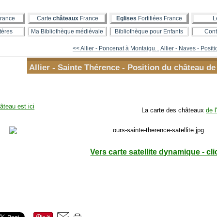
rance
Carte
châteaux
France
Eglises
Fortifiées France
L
tères
Ma Bibliothèque médiévale
Bibliothèque pour Enfants
Cont
<< Allier - Poncenat à Montaigu...
Allier - Naves - Positi
Allier - Sainte Thérence - Position du château de
âteau est ici
La carte des châteaux
de l
Vers carte satellite dynamique - cli