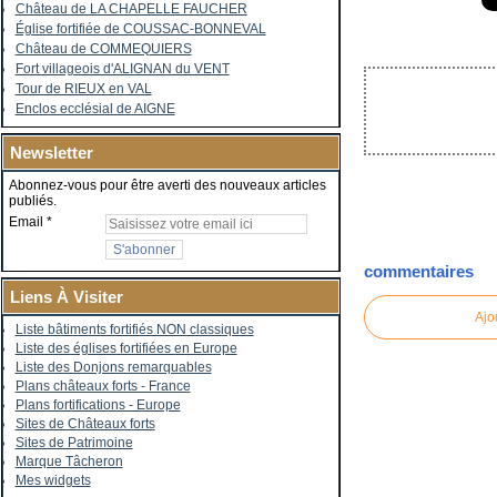
Château de LA CHAPELLE FAUCHER
Église fortifiée de COUSSAC-BONNEVAL
Château de COMMEQUIERS
Fort villageois d'ALIGNAN du VENT
Tour de RIEUX en VAL
Enclos ecclésial de AIGNE
Newsletter
Abonnez-vous pour être averti des nouveaux articles
publiés.
Email
commentaires
Liens À Visiter
Ajo
Liste bâtiments fortifiés NON classiques
Liste des églises fortifiées en Europe
Liste des Donjons remarquables
Plans châteaux forts - France
Plans fortifications - Europe
Sites de Châteaux forts
Sites de Patrimoine
Marque Tâcheron
Mes widgets