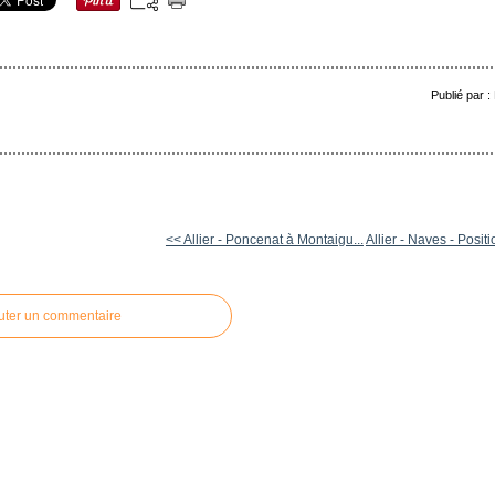
Publié par 
<< Allier - Poncenat à Montaigu...
Allier - Naves - Positi
uter un commentaire