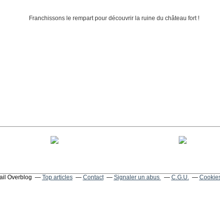
tail Overblog
Top articles
Contact
Signaler un abus
C.G.U.
Cookies