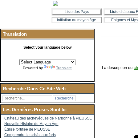
Liste des Pays
Liste
châteaux F
Initiation au moyen âge
Enigmes et Mys
Translation
Select your language below
La description du
ch
Powered by
Translate
Recherche Dans Ce Site Web
Les Dernières Proses Sont Ici
Château des archevêques de Narbonne à PIEUSSE
Nouvelle Histoire du Moyen Âge
Église fortifiée de PIEUSSE
Comprendre les châteaux forts