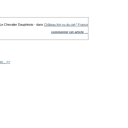
: Le Chevalier Dauphinois
-
dans
Château fort vu du ciel * France
commenter cet article
…
on... >>