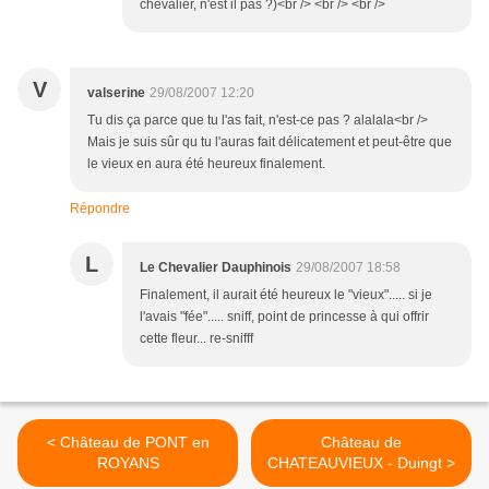
chevalier, n'est il pas ?)<br /> <br /> <br />
V
valserine
29/08/2007 12:20
Tu dis ça parce que tu l'as fait, n'est-ce pas ? alalala<br />
Mais je suis sûr qu tu l'auras fait délicatement et peut-être que
le vieux en aura été heureux finalement.
Répondre
L
Le Chevalier Dauphinois
29/08/2007 18:58
Finalement, il aurait été heureux le "vieux"..... si je
l'avais "fée"..... sniff, point de princesse à qui offrir
cette fleur... re-snifff
< Château de PONT en
Château de
ROYANS
CHATEAUVIEUX - Duingt >