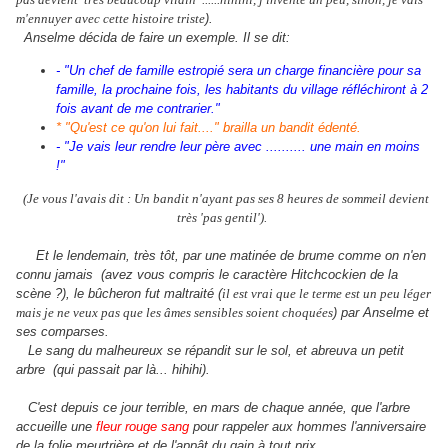
m'ennuyer avec cette histoire triste
).
Anselme décida de faire un exemple. Il se dit:
- "Un chef de famille estropié sera un charge financière pour sa
famille, la prochaine fois, les habitants du village réfléchiront à 2
fois avant de me contrarier."
* "Qu'est ce qu'on lui fait...." brailla un bandit édenté.
- "Je vais leur rendre leur père avec .......... une main en moins
!"
(Je vous l'avais dit : Un bandit n'ayant pas ses 8 heures de sommeil devient
très 'pas gentil').
Et le lendemain, très tôt, par une matinée de brume comme on n'en
connu jamais (avez vous compris le caractère Hitchcockien de la
scène ?), le bûcheron fut maltraité (
il est vrai que le terme est un peu léger
mais je ne veux pas que les âmes sensibles soient choquées
) par Anselme et
ses comparses.
Le sang du malheureux se répandit sur le sol, et abreuva un petit
arbre (qui passait par là... hihihi).
C'est depuis ce jour terrible, en mars de chaque année, que l'arbre
accueille une
fleur rouge sang
pour rappeler aux hommes l'anniversaire
de la folie meurtrière et de l'app
â
t du gain à tout prix.