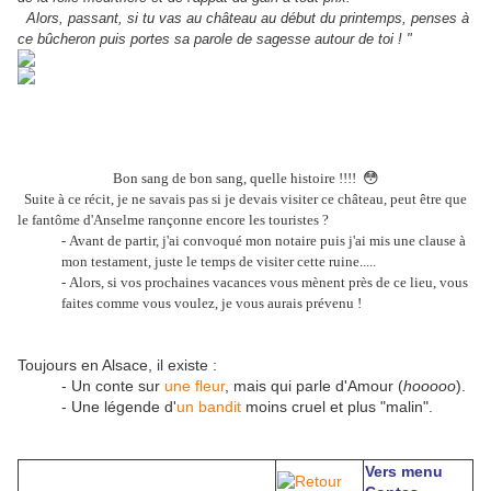
Alors, passant, si tu vas au château au début du printemps, penses à
ce b
û
cheron puis portes sa parole de sagesse autour de toi ! "
😳
Bon sang de bon sang, quelle histoire !!!!
Suite à ce récit, je ne savais pas si je devais visiter ce château, peut être que
le fantôme d'Anselme rançonne encore les touristes ?
- Avant de partir, j'ai convoqué mon notaire puis j'ai mis une clause à
mon testament, juste le temps de visiter cette ruine.....
- Alors, si vos prochaines vacances vous mènent près de ce lieu, vous
faites comme vous voulez, je vous aurais prévenu !
Toujours en Alsace, il existe :
- Un conte sur
une fleur
, mais qui parle d'Amour (
hooooo
).
- Une légende d'
un bandit
moins cruel et plus "malin".
Vers menu