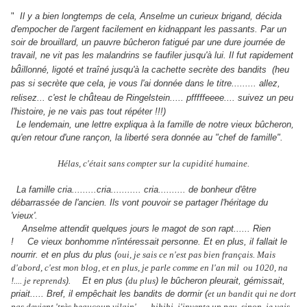
"
Il y a bien longtemps de cela, Anselme un curieux brigand, décida
d'empocher de l'argent facilement en kidnappant les passants. Par un
soir de brouillard, un pauvre b
û
cheron fatigué par une dure journée de
travail, ne vit pas les malandrins se faufiler jusqu'à lui. Il fut rapidement
â
b
illonné, ligoté et tra
î
né jusqu'à la cachette secrète des bandits (heu
pas si secrète que cela, je vous l'ai donnée dans le titre......... allez,
â
relisez... c'est le ch
teau de Ringelstein..... pfffffeeee.... suivez un peu
l'histoire, je ne vais pas tout répéter !!!)
Le lendemain, une lettre expliqua à la famille de notre vieux b
û
cheron,
qu'en retour d'une rançon, la liberté sera donnée au "chef de famille".
Hélas, c'était sans compter sur la cupidité humaine.
La famille cria.........cria........... cria.......... de bonheur d'
ê
tre
débarrassée de l'ancien. Ils vont pouvoir se partager l'héritage du
'vieux'.
Anselme attendit quelques jours le magot de son rapt...... Rien
! Ce vieux bonhomme n'intéressait personne. Et en plus, il fallait le
nourrir. et en plus du plus (
oui, je sais ce n'est pas bien français. Mais
d'abord, c'est mon blog, et en plus, je parle comme en l'an mil ou 1020, na
!.... je reprends
). Et en plus (
du plus
) le b
û
cheron pleurait, gémissait,
priait..... Bref, il emp
ê
chait les bandits de dormir (
et un bandit qui ne dort
pas devient 'très beaucoup vilain' ......hihihi, j'invente un peu, sinon, je vais