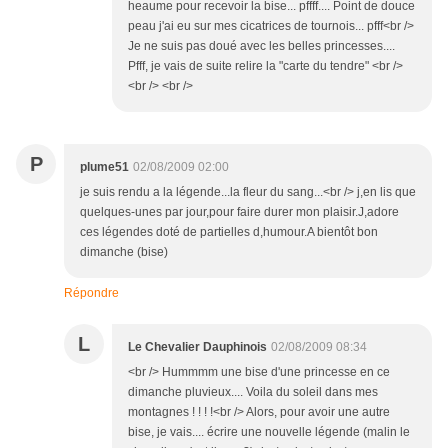
heaume pour recevoir la bise... pffff.... Point de douce
peau j'ai eu sur mes cicatrices de tournois... pfff<br />
Je ne suis pas doué avec les belles princesses....
Pfff, je vais de suite relire la "carte du tendre" <br />
<br /> <br />
P
plume51
02/08/2009 02:00
je suis rendu a la légende...la fleur du sang...<br /> j,en lis que
quelques-unes par jour,pour faire durer mon plaisir.J,adore
ces légendes doté de partielles d,humour.A bientôt bon
dimanche (bise)
Répondre
L
Le Chevalier Dauphinois
02/08/2009 08:34
<br /> Hummmm une bise d'une princesse en ce
dimanche pluvieux.... Voila du soleil dans mes
montagnes ! ! ! !<br /> Alors, pour avoir une autre
bise, je vais.... écrire une nouvelle légende (malin le