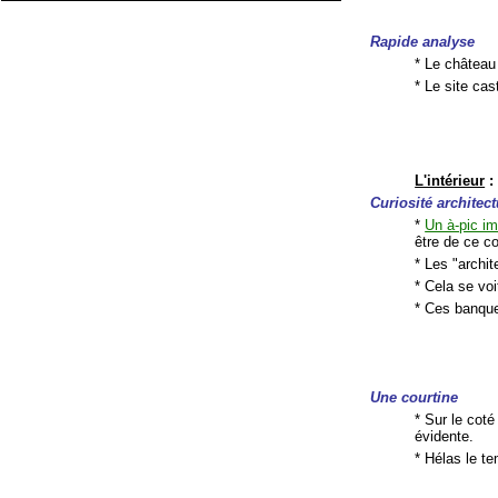
Rapide analyse
* Le château
* Le site cas
L'intérieur
:
Curiosité architect
*
Un à-pic i
être de ce c
* Les "archit
* Cela se vo
* Ces banque
Une courtine
* Sur le coté
évidente.
* Hélas le te