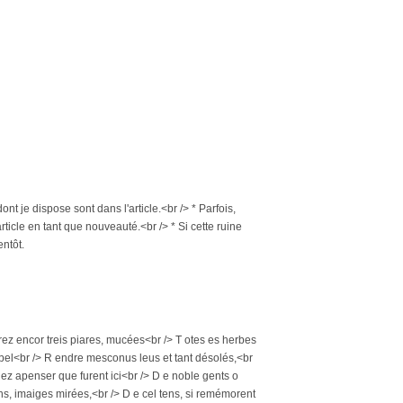
nt je dispose sont dans l'article.<br /> * Parfois,
rticle en tant que nouveauté.<br /> * Si cette ruine
entôt.
ovrez encor treis piares, mucées<br /> T otes es herbes
nt bel<br /> R endre mesconus leus et tant désolés,<br
onez apenser que furent ici<br /> D e noble gents o
ons, imaiges mirées,<br /> D e cel tens, si remémorent