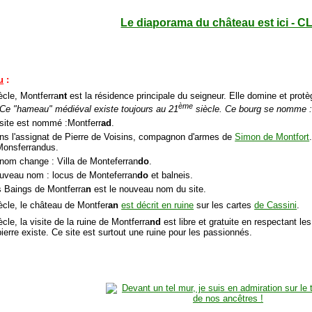
Le diaporama du château est ici - C
u
:
ècle, Montferra
nt
est la résidence principale du seigneur. Elle domine et pr
ème
Ce "hameau" médiéval existe toujours au 21
siècle. Ce bourg se nomme :
 site est nommé :Montferr
ad
.
ns l'assignat de Pierre de Voisins, compagnon d'armes de
Simon de Montfort
Monsferrandus.
 nom change : Villa de Monteferran
do
.
ouveau nom : locus de Monteferran
do
et balneis.
s Baings de Montferra
n
est le nouveau nom du site.
ècle, le château de Montfer
an
est décrit en ruine
sur les cartes
de Cassini
.
cle, la visite de la ruine de Montferra
nd
est libre et gratuite en respectant le
ierre existe. Ce site est surtout une ruine pour les passionnés.