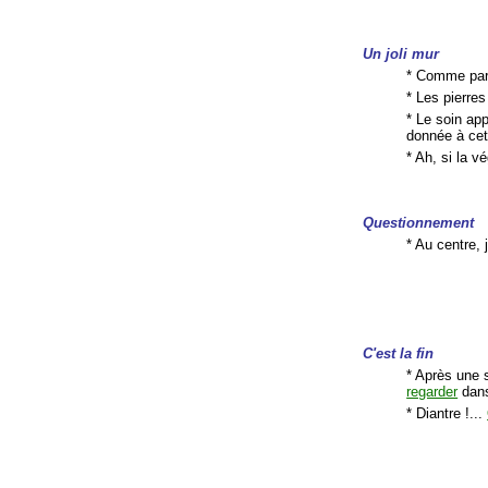
Un joli mur
* Comme par
* Les pierre
* Le soin app
donnée à cet
* Ah, si la v
Questionnement
* Au centre,
C'est la fin
* Après une s
regarder
dans
* Diantre !...