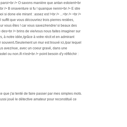
une paroi<br /> O savons manière que antan estoient<br
br /> B onaventure si fu ! quanque nenni<br /> E stre
 si done ele mirant : assez est !<br /> ...<br /> <br />
l suffit que vous découvriez trois pierres restées,
eur vous êtes ! car vous savez/rendre/ si beaux des
e des<br /> brins de vie/vous nous faites imaginer sur
 à notre idée,/grâce à votre récit et en admirant
r souvent./Seulement un mur est trouvé ici,/par lequel
vous avez/vue, avec un coeur gravé, dans une
l ou non./Il n'est<br /> point besoin d'y réfléchir :
 ce que j'ai tenté de faire passer par mes simples mots.
aussi joué le détective amateur pour reconstitué ce