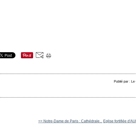
Publié par : Le
<< Notre-Dame de Paris : Cathédrale...
Eglise fortifiée d'A