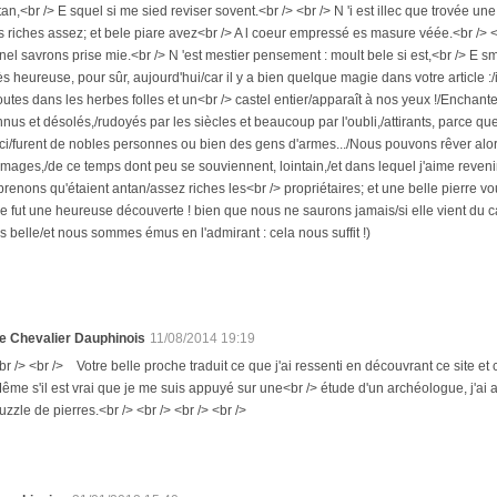
tan,<br /> E squel si me sied reviser sovent.<br /> <br /> N 'i est illec que trovée 
s riches assez; et bele piare avez<br /> A l coeur empressé es masure véée.<br /> <
 nel savrons prise mie.<br /> N 'est mestier pensement : moult bele si est,<br /> E smoi
rès heureuse, pour sûr, aujourd'hui/car il y a bien quelque magie dans votre article :/i
utes dans les herbes folles et un<br /> castel entier/apparaît à nos yeux !/Enchant
nnus et désolés,/rudoyés par les siècles et beaucoup par l'oubli,/attirants, parce qu
ici/furent de nobles personnes ou bien des gens d'armes.../Nous pouvons rêver alors,
images,/de ce temps dont peu se souviennent, lointain,/et dans lequel j'aime reveni
enons qu'étaient antan/assez riches les<br /> propriétaires; et une belle pierre 
 fut une heureuse découverte ! bien que nous ne saurons jamais/si elle vient du caste
rès belle/et nous sommes émus en l'admirant : cela nous suffit !)
e Chevalier Dauphinois
11/08/2014 19:19
br /> <br /> Votre belle proche traduit ce que j'ai ressenti en découvrant ce site et
ême s'il est vrai que je me suis appuyé sur une<br /> étude d'un archéologue, j'ai 
uzzle de pierres.<br /> <br /> <br /> <br />