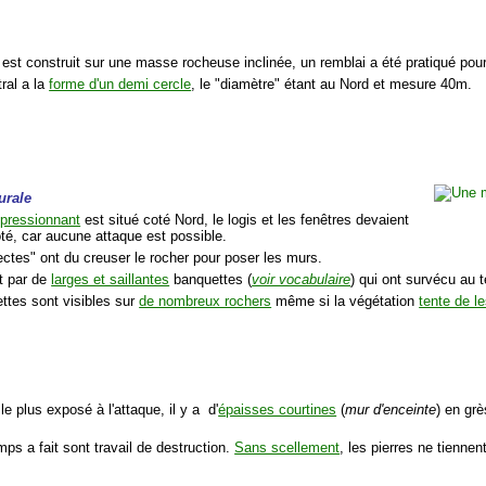
 est construit sur une masse rocheuse inclinée, un remblai a été pratiqué pour
tral a la
forme d'un demi cercle
, le "diamètre" étant au Nord et mesure 40m.
urale
mpressionnant
est situé coté Nord, le logis et les fenêtres devaient
oté, car aucune attaque est possible.
ectes" ont du creuser le rocher pour poser les murs.
it par de
larges et saillantes
banquettes (
voir vocabulaire
) qui ont survécu au
ttes sont visibles sur
de nombreux rochers
même si la végétation
tente de l
 le plus exposé à l'attaque, il y a d'
épaisses courtines
(
mur d'enceinte
) en grè
mps a fait sont travail de destruction.
Sans scellement
, les pierres ne tienne