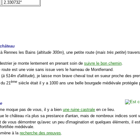
2.330732°
 château
t à Rennes les Bains (
altitude 300m
), une petite route (
mais très petite
) traver
estrier je monte lentement en prenant soin de
suivre le bon chemin
.
te route est une voie sans issue vers le hameau de Montferrand.
 (
à 514m d'altitude
), je laisse mon brave cheval tout en sueur proche des pr
ème
 du 21
siècle était il y a 1000 ans une belle bourgade médiévale protégée
le
 me moque pas de vous, il y a bien
une ruine castrale
en ce lieu.
 que le château n'a plus sa prestance d'antan, mais de nombreux indices sont v
t de vous démontrer qu'avec un peu d'imagination et quelques éléments, il est 
fortifiée médiévale.
mmène à la
recherche des preuves
.