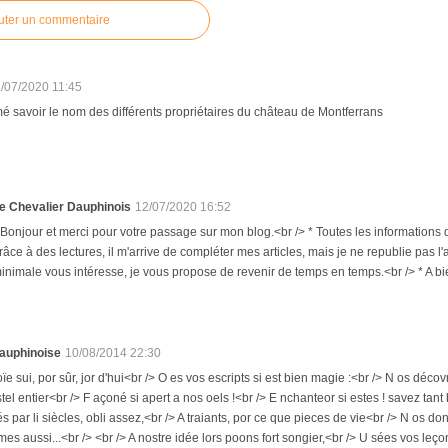
uter un commentaire
/07/2020 11:45
imé savoir le nom des différents propriétaires du château de Montferrans
e Chevalier Dauphinois
12/07/2020 16:52
 Bonjour et merci pour votre passage sur mon blog.<br /> * Toutes les informations do
râce à des lectures, il m'arrive de compléter mes articles, mais je ne republie pas l'a
inimale vous intéresse, je vous propose de revenir de temps en temps.<br /> * A bi
auphinoise
10/08/2014 22:30
oïe sui, por sûr, jor d'hui<br /> O es vos escripts si est bien magie :<br /> N os déc
astel entier<br /> F açoné si apert a nos oels !<br /> E nchanteor si estes ! savez ta
s par li siècles, obli assez,<br /> A traiants, por ce que pieces de vie<br /> N os d
mes aussi...<br /> <br /> A nostre idée lors poons fort songier,<br /> U sées vos leç