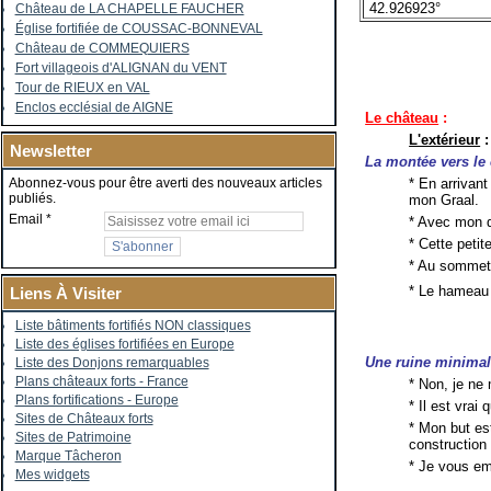
42.926923°
Château de LA CHAPELLE FAUCHER
Église fortifiée de COUSSAC-BONNEVAL
Château de COMMEQUIERS
Fort villageois d'ALIGNAN du VENT
Tour de RIEUX en VAL
Enclos ecclésial de AIGNE
Le château
:
L'extérieur
:
Newsletter
La montée vers le
* En arrivan
Abonnez-vous pour être averti des nouveaux articles
publiés.
mon Graal.
Email
* Avec mon d
* Cette peti
* Au sommet
* Le hameau
Liens À Visiter
Liste bâtiments fortifiés NON classiques
Liste des églises fortifiées en Europe
Une ruine minima
Liste des Donjons remarquables
Plans châteaux forts - France
* Non, je ne
Plans fortifications - Europe
* Il est vrai
Sites de Châteaux forts
* Mon but es
Sites de Patrimoine
construction 
Marque Tâcheron
* Je vous e
Mes widgets