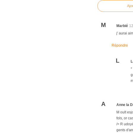
Ajo
M
Marbié
12
j' aurai a
Répondre
L
L
*
g
m
A
Anne la D
M oult esj
fols, or c
/> R udoyé
gents d'ar