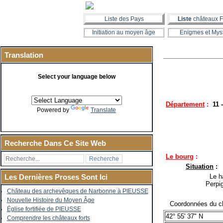
Liste des Pays
Liste
châteaux F
Initiation au moyen âge
Enigmes et Mys
Translation
Select your language below
Département
:
11 
Powered by
Translate
Recherche Dans Ce Site Web
Le bourg
:
Situation
:
Le ha
Les Dernières Proses Sont Ici
Perpi
Château des archevêques de Narbonne à PIEUSSE
Nouvelle Histoire du Moyen Âge
Coordonnées du ch
Église fortifiée de PIEUSSE
42° 55' 37" N
Comprendre les châteaux forts