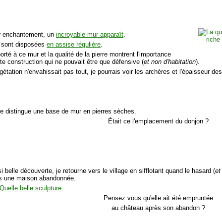
 enchantement, un
incroyable mur apparaît
.
s sont disposées
en assise régulière
.
orté à ce mur et la qualité de la pierre montrent l'importance
te construction qui ne pouvait être que défensive (
et non d'habitation
).
égétation n'envahissait pas tout, je pourrais voir les archères et l'épaisseur de
 je distingue une base de mur en pierres sèches.
Était ce l'emplacement du donjon ?
i belle découverte, je retourne vers le village en sifflotant quand le hasard (
et
 une maison abandonnée.
Quelle belle sculpture
.
Pensez vous qu'elle ait été empruntée
au château après son abandon ?