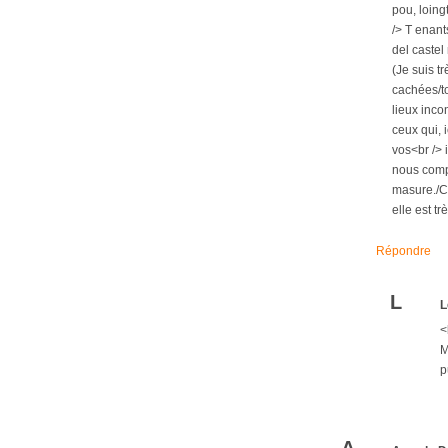
pou, loing
/> T enant
del castel
(Je suis t
cachées/to
lieux inco
ceux qui, 
vos<br /> 
nous compr
masure./Ce
elle est t
Répondre
L
L
<
M
p
A