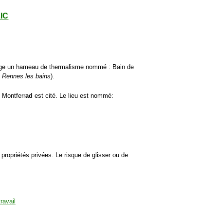
LIC
otège un hameau de thermalisme nommé : Bain de
 Rennes les bains
).
. Montferr
ad
est cité. Le lieu est nommé:
s propriétés privées. Le risque de glisser ou de