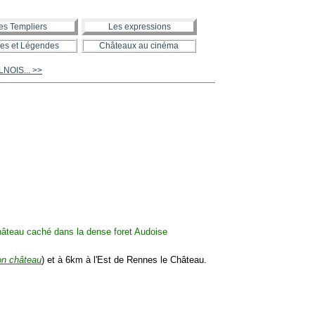
es Templiers
Les expressions
es et Légendes
Châteaux au cinéma
ULNOIS... >>
on château
) et à 6km à l'Est de Rennes le Château.