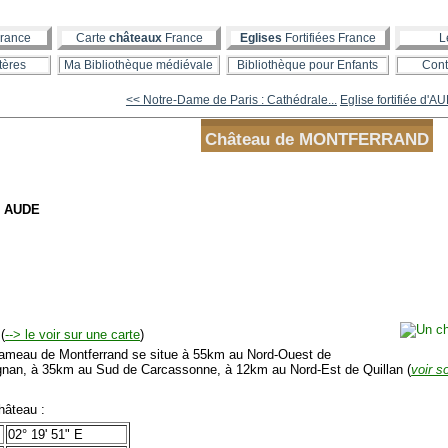
rance
Carte
châteaux
France
Eglises
Fortifiées France
L
tères
Ma Bibliothèque médiévale
Bibliothèque pour Enfants
Cont
<< Notre-Dame de Paris : Cathédrale...
Eglise fortifiée d'A
Château de MONTFERRAND
- AUDE
(
--> le voir sur une carte
)
meau de Montferrand se situe à 55km au Nord-Ouest de
gnan, à 35km au Sud de Carcassonne, à 12km au Nord-Est de Quillan (
voir s
âteau :
02° 19' 51" E