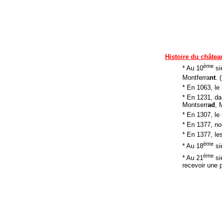
Histoire du châtea
ème
* Au 10
si
Montferra
nt
. (
* En 1063, le
* En 1231, da
Montserr
ad
, 
* En 1307, le
* En 1377, n
* En 1377, le
ème
* Au 18
si
ème
* Au 21
siè
recevoir une p