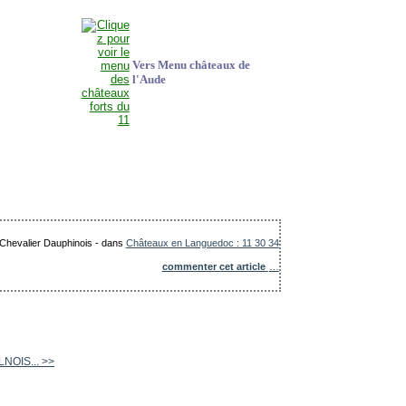
Vers Menu châteaux de
l'Aude
 Chevalier Dauphinois
-
dans
Châteaux en Languedoc : 11 30 34
commenter cet article
…
ULNOIS... >>