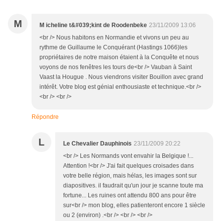
M
M icheline t&#039;kint de Roodenbeke
23/11/2009 13:06
<br /> Nous habitons en Normandie et vivons un peu au
rythme de Guillaume le Conquérant (Hastings 1066)les
propriétaires de notre maison étaient à la Conquête et nous
voyons de nos fenêtres les tours de<br /> Vauban à Saint
Vaast la Hougue . Nous viendrons visiter Bouillon avec grand
intérêt. Votre blog est génial enthousiaste et technique.<br />
<br /> <br />
Répondre
L
Le Chevalier Dauphinois
23/11/2009 20:22
<br /> Les Normands vont envahir la Belgique !...
Attention !<br /> J'ai fait quelques croisades dans
votre belle région, mais hélas, les images sont sur
diapositives. il faudrait qu'un jour je scanne toute ma
fortune... Les ruines ont attendu 800 ans pour être
sur<br /> mon blog, elles patienteront encore 1 siècle
ou 2 (environ) .<br /> <br /> <br />