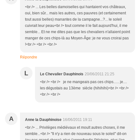
<br /> ... Les belles damoiselles qui hantaient vos châteaux,
oui, bien sûr... mais les autres, ces pauvres (et certainement
tout aussi belles) manantes de la campagne...?... le soleil
cuivrait leur peau<br /> tout comme il le fait aujourd'hui, il me
semble... Et ne me dites pas que les chevaliers n'allaient point
manger de ces chips-là au Moyen-Âge: je ne vous croirai pas
!<br /> <br /> <br />
Répondre
L
Le Chevalier Dauphinois
20/06/2011 21:25
<br /> <br /> je ne mangeais pas ces chips...... je....
les dégustais au 13ème siècle (hihihihi)<br /> <br />
<br /> <br />
A
Anne la Dauphinoise
16/06/2011 19:11
<br /> ... Privilèges médiévaux et moult autres choses, il me
semble...<br /> "Il n'y a rien de nouveau sous le soleil" dit-on