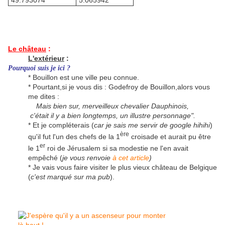
49.793074 °
5.065942°
Le château
:
L'extérieur
:
Pourquoi suis je ici ?
* Bouillon est une ville peu connue.
* Pourtant,si je vous dis : Godefroy de Bouillon,alors vous
me dites :
Mais bien sur, merveilleux chevalier Dauphinois,
c'était il y a bien longtemps, un illustre personnage".
* Et je compléterais (
car je sais me servir de google hihihi
)
ère
qu'il fut l'un des chefs de la 1
croisade et aurait pu être
er
le 1
roi de Jérusalem si sa modestie ne l'en avait
empêché (
je vous renvoie
à cet article
)
* Je vais vous faire visiter le plus vieux château de Belgique
(
c'est marqué sur ma pub
).