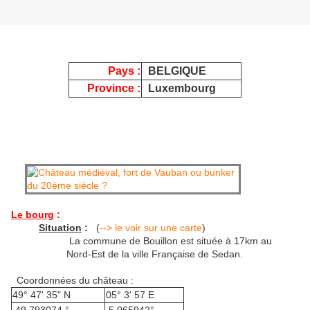
Pays :
BELGIQUE
Province :
Luxembourg
Le bourg
:
Situation
:
(
--> le voir sur une carte
)
La commune de Bouillon est située à 17km au
Nord-Est de la ville Française de Sedan.
Coordonnées du château :
49° 47' 35" N
05° 3' 57 E