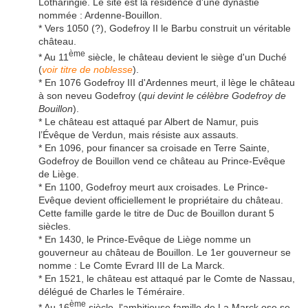
Lotharingie. Le site est la résidence d'une dynastie
nommée : Ardenne-Bouillon.
* Vers 1050 (?), Godefroy II le Barbu construit un véritable
château.
ème
* Au 11
siècle, le château devient le siège d'un Duché
(
voir titre de noblesse
).
* En 1076 Godefroy III d'Ardennes meurt, il lège le château
à son neveu Godefroy (
qui devint le célèbre Godefroy de
Bouillon
).
* Le château est attaqué par Albert de Namur, puis
l’Évêque de Verdun, mais résiste aux assauts.
* En 1096, pour financer sa croisade en Terre Sainte,
Godefroy de Bouillon vend ce château au Prince-Evêque
de Liège.
* En 1100, Godefroy meurt aux croisades. Le Prince-
Evêque devient officiellement le propriétaire du château.
Cette famille garde le titre de Duc de Bouillon durant 5
siècles.
* En 1430, le Prince-Evêque de Liège nomme un
gouverneur au château de Bouillon. Le 1er gouverneur se
nomme : Le Comte Evrard III de La Marck.
* En 1521, le château est attaqué par le Comte de Nassau,
délégué de Charles le Téméraire.
ème
* Au 16
siècle, l'ambitieuse famille de La Marck ose se