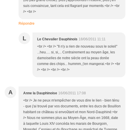
(ou pas grand chose): plus j'approfondis l'Histoire, plus j'en
suis convaincue, tant cela est flagrant par moments.<br /> <br
/> <br />
Répondre
L
Le Chevalier Dauphinois
18/06/2011 11:11
<br /> <br /> "Il n'y a rien de nouveau sous le soleil"
...heu..... si, si,... Contrairement au moyen âge, les
damoiselles de notre siècle ont la peau dorée
comme des chips... hummm, j'en mangerai.<br /> <br
/> <br /> <br /> <br />
A
Anne la Dauphinoise
16/06/2011 17:08
<br /> Je ne peux m'empêcher de vous dire le lien - bien ténu
- que j'ai trouvé par vos documents, entre les ducs de Bouillon
habitant ce château si envoûtant et mon Nord-Dauphiné:<br
/> Nous ne sommes plus au Moyen-Âge, mais en 1668, date
à laquelle Louis XIV concéda les marais de Bourgoin,
Morestel, Cessieu et du Bouchage au maréchal de Turenne.