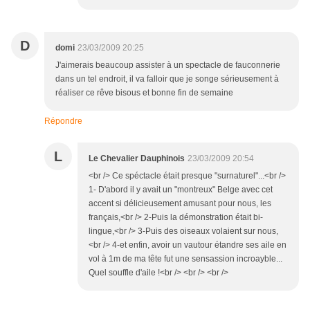
D
domi
23/03/2009 20:25
J'aimerais beaucoup assister à un spectacle de fauconnerie
dans un tel endroit, il va falloir que je songe sérieusement à
réaliser ce rêve bisous et bonne fin de semaine
Répondre
L
Le Chevalier Dauphinois
23/03/2009 20:54
<br /> Ce spéctacle était presque "surnaturel"...<br />
1- D'abord il y avait un "montreux" Belge avec cet
accent si délicieusement amusant pour nous, les
français,<br /> 2-Puis la démonstration était bi-
lingue,<br /> 3-Puis des oiseaux volaient sur nous,
<br /> 4-et enfin, avoir un vautour étandre ses aile en
vol à 1m de ma tête fut une sensassion incroayble...
Quel souffle d'aile !<br /> <br /> <br />