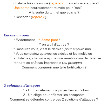
obstacle très classique (
repère 2
) mais efficace apparaît :
Une herse
heureusement relevée pour "moi".
A la sortie du tunnel que vois je ?
* Devinez ! (
repère 2
).
Encore un pont
* Évidemment,
un 3ème pont
!
Y en a t il d'autres ?
* Rassurez vous, c'est le dernier (
pour aujourd'hui
).
* Vous constatez qu'avec les siècles et les multiples
architectes, chacun a ajouté une amélioration de défense
rendant ce château imprenable (
ou presque
).
Comment conquérir une telle fortification ?
2 solutions d'attaque:
1 - Un harcèlement de projectiles et d'obus.
2 - Un siège pour affamer les occupants.
Comment se défendre contre ces 2 solutions d'attaques ?