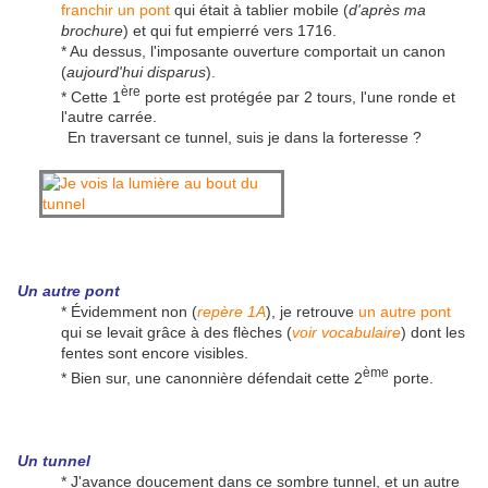
franchir un pont
qui était à tablier mobile (
d'après ma
brochure
) et qui fut empierré vers 1716.
* Au dessus, l'imposante ouverture comportait un canon
(
aujourd'hui disparus
).
ère
* Cette 1
porte est protégée par 2 tours, l'une ronde et
l'autre carrée.
En traversant ce tunnel, suis je dans la forteresse ?
Un autre pont
* Évidemment non (
repère 1A
), je retrouve
un autre pont
qui se levait grâce à des flèches (
voir vocabulaire
) dont les
fentes sont encore visibles.
ème
* Bien sur, une canonnière défendait cette 2
porte.
Un tunnel
* J'avance doucement dans ce sombre tunnel, et un autre