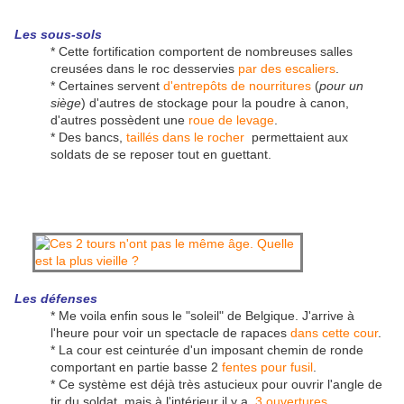
Les sous-sols
* Cette fortification comportent de nombreuses salles
creusées dans le roc desservies
par des escaliers
.
* Certaines servent
d'entrepôts de nourritures
(
pour un
siège
) d'autres de stockage pour la poudre à canon,
d'autres possèdent une
roue de levage
.
* Des bancs,
taillés dans le rocher
permettaient aux
soldats de se reposer tout en guettant.
Les défenses
* Me voila enfin sous le "soleil" de Belgique. J'arrive à
l'heure pour voir un spectacle de rapaces
dans cette cour
.
* La cour est ceinturée d'un imposant chemin de ronde
comportant en partie basse 2
fentes pour fusil
.
* Ce système est déjà très astucieux pour ouvrir l'angle de
tir du soldat, mais à l'intérieur il y a
3 ouvertures
.