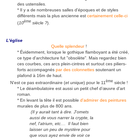
des ustensiles.
* Il y a de nombreuses salles d'époques et de styles
différents mais la plus ancienne est
certainement celle-ci
ème
(
10
siècle ?
).
L'église
Quelle splendeur
!
* Évidemment, lorsque le gothique flamboyant a été créé,
ce type d'architecture fut "obsolète". Mais regardez bien
ces courbes, ces arcs plein-cintres et surtout ces piliers-
forts accompagnés
par des colonnettes
soutenant un
plafond à 16m de haut.
ème
N'est ce pas extraordinaire (
et unique
) pour le 11
siècle !
* Le déambulatoire est aussi un petit chef d’œuvre d'art
roman.
* En levant la tête il est possible
d'admirer des peintures
murales de plus de 800 ans.
(Il y aurait tant à dire. J'omets
aussi de vous narrer la crypte, la
nef, l'atrium, etc.... Il faut bien
laisser un peu de mystère pour
que vous ayez envie de voir ce