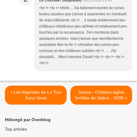
Le Chevalier Dauphinois
08/11/2008 23:44
<br /> <br /> hihihi.... J'ai tellement montré de ruines
toutes cassées que j'arrive à surprendre en montrant
de vrais bâtiments.<br /> ... Il existe évidemment des
châteaux médiévaux peu abîmés et relativement peu
touchés par la renaissance. J'en montrerai dans
quelques années. mais j'avoue que secrètement je
souhaitais être le<br /> chevalier des ruines peu
connues et des châteaux oubliés.<br /> ..... J'ai
réussiiiiii.... Merci messire David !<br /> <br /> <br />
<br />
< Les légendes de La Tour
Suisse - Château-église
Sans Venin
fortifiée de Valère - SION >
Hébergé par Overblog
Top articles