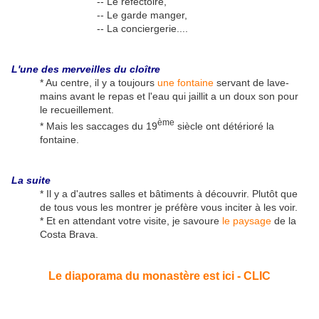
-- Le réfectoire,
-- Le garde manger,
-- La conciergerie....
L'une des merveilles du cloître
* Au centre, il y a toujours
une fontaine
servant de lave-
mains avant le repas et l'eau qui jaillit a un doux son pour
le recueillement.
ème
* Mais les saccages du 19
siècle ont détérioré la
fontaine.
La suite
* Il y a d'autres salles et bâtiments à découvrir. Plutôt que
de tous vous les montrer je préfère vous inciter à les voir.
* Et en attendant votre visite, je savoure
le paysage
de la
Costa Brava.
Le diaporama du monastère est ici - CLIC