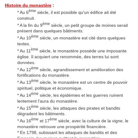
Histoire du monastère
:
ème
* Au 6
siècle, il est possible qu'un édifice ait été
construit.
ème
* A la fin du 9
siècle, un petit groupe de moines serait
présent dans quelques bâtiments.
ème
* Au 10
siècle, un monastère est cité dans quelques
textes.
ème
* Au 11
siècle, le monastère possède une imposante
église. Il acquiert une renommée, des terres lui sont
données.
ème
* Au 12
siècle, agrandissement et amélioration des
fortifications du monastère.
ème
* Au 13
siècle, le monastère est un centre de pouvoir
spirituel, politique et économique.
ème
* Au 14
siècle, les épidémies et les guerres ruinent
lentement l'aura du monastère.
ème
* Au 15
siècle, les attaques des pirates et bandits
dégradent les bâtiments.
ème
ème
* Au 16
et 17
siècle, avec la culture de la vigne, le
monastère retrouve une prospérité financière.
* En 1798, subissant les attaques de bandits et des