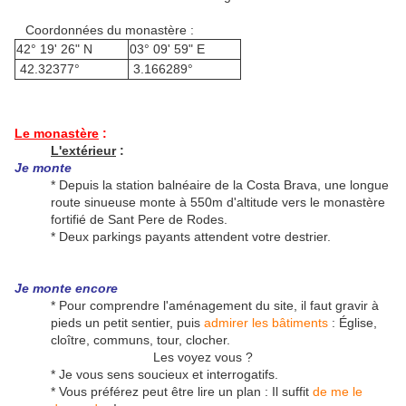
Coordonnées du monastère :
42° 19' 26" N
03° 09' 59" E
42.32377°
3.166289°
Le monastère
:
L'extérieur
:
Je monte
* Depuis la station balnéaire de la Costa Brava, une longue
route sinueuse monte à 550m d'altitude vers le monastère
fortifié de Sant Pere de Rodes.
* Deux parkings payants attendent votre destrier.
Je monte encore
* Pour comprendre l'aménagement du site, il faut gravir à
pieds un petit sentier, puis
admirer les bâtiments
: Église,
cloître, communs, tour, clocher.
Les voyez vous ?
* Je vous sens soucieux et interrogatifs.
* Vous préférez peut être lire un plan : Il suffit
de me le