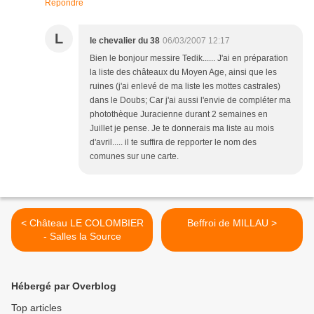
Répondre
L
le chevalier du 38
06/03/2007 12:17
Bien le bonjour messire Tedik...... J'ai en préparation
la liste des châteaux du Moyen Age, ainsi que les
ruines (j'ai enlevé de ma liste les mottes castrales)
dans le Doubs; Car j'ai aussi l'envie de compléter ma
photothèque Juracienne durant 2 semaines en
Juillet je pense. Je te donnerais ma liste au mois
d'avril..... il te suffira de repporter le nom des
comunes sur une carte.
< Château LE COLOMBIER
Beffroi de MILLAU >
- Salles la Source
Hébergé par Overblog
Top articles