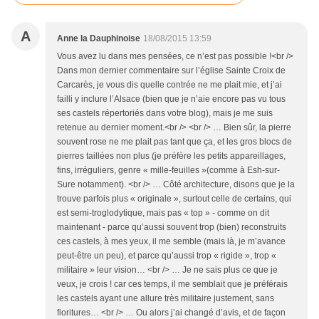
A
Anne la Dauphinoise
18/08/2015 13:59
Vous avez lu dans mes pensées, ce n’est pas possible !<br />
Dans mon dernier commentaire sur l’église Sainte Croix de
Carcarès, je vous dis quelle contrée ne me plait mie, et j’ai
failli y inclure l’Alsace (bien que je n’aie encore pas vu tous
ses castels répertoriés dans votre blog), mais je me suis
retenue au dernier moment.<br /> <br /> … Bien sûr, la pierre
souvent rose ne me plait pas tant que ça, et les gros blocs de
pierres taillées non plus (je préfère les petits appareillages,
fins, irréguliers, genre « mille-feuilles »(comme à Esh-sur-
Sure notamment). <br /> … Côté architecture, disons que je la
trouve parfois plus « originale », surtout celle de certains, qui
est semi-troglodytique, mais pas « top » - comme on dit
maintenant - parce qu’aussi souvent trop (bien) reconstruits
ces castels, à mes yeux, il me semble (mais là, je m’avance
peut-être un peu), et parce qu’aussi trop « rigide », trop «
militaire » leur vision… <br /> … Je ne sais plus ce que je
veux, je crois ! car ces temps, il me semblait que je préférais
les castels ayant une allure très militaire justement, sans
fioritures… <br /> … Ou alors j’ai changé d’avis, et de façon