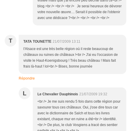
visitée mais que j'ai encore peu décrite dans ce<br />
blog.<br /> <br /> <br /> Je serai heureux de dévorer
votre nouvelle œuvre.... Serait il possible de l'obtenir
avec une dédicace ?<br /> <br /> <br /> <br />
T
TATA TOUNETTE
21/07/2009 13:11
l'Alsace est une très belle région où il reste beaucoup de
châteaux ou ruines de châteaux !<br /> J'ai eu l'occasion de
visite le Haut-Koenigsbourg ! Très beau château ! Mais fait
frais là-haut ! lol<br /> Bises, bonne journée
Répondre
L
Le Chevalier Dauphinois
21/07/2009 19:32
<br /> Je me suis rendu 5 fois dans cette région pour
savourer tous ces châteaux. Oui, j'ose dire tous car
avec le dictionnaire de Salch et tous les livres
existant, chaque mur en ruine a été<br /> identifié.
<br /> De plus, le club Vosgiens a tracé des sentier
parfaits.<br /> <br /> <br />