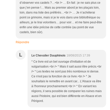
d’observer vos castels ?…<br /> … En fait : je ne sais plus ce
que j’en pense !… Mais au premier abord je les plaçais loin,
loin, dans ma liste des préférés…<br /> … Je n’achèterai
point ce grimoire, mais si je le vois dans une bibliothèque ou
ailleurs, je le lirai volontiers… pour voir… et me faire peut-être
enfin une idée précise de cette contrée (au point de vue
castels, bien sûr).
Répondre
L
Le Chevalier Dauphinois
18/08/2015 17:39
* Ce livre est un bel ouvrage d'initiation et de
vulgarisation.<br /> * Mais il sait aussi être précis.<br
/> * Les textes ne sont pas très nombreux ni dense.
Ce n'est pas la fonction de ce livre.<br /> * Je
souhaitais le remettre en avant car... L'Alsace va être
à l'honneur prochainement.<br /> * En variant les
régions, il sera possible de comparer les ruines mais
aussi l'histoire, qui est bien différente en Alsace et en
Périgord.