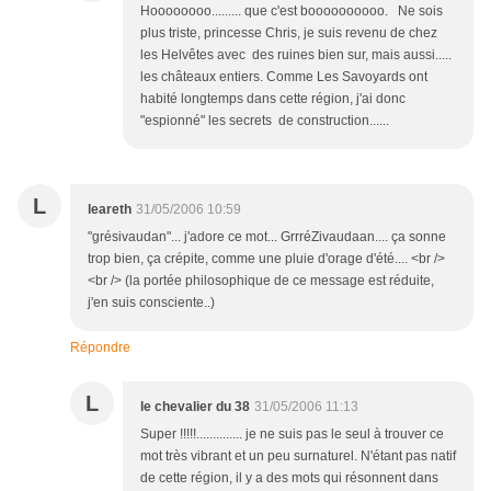
Hoooooooo......... que c'est boooooooooo. Ne sois
plus triste, princesse Chris, je suis revenu de chez
les Helvêtes avec des ruines bien sur, mais aussi.....
les châteaux entiers. Comme Les Savoyards ont
habité longtemps dans cette région, j'ai donc
"espionné" les secrets de construction......
L
leareth
31/05/2006 10:59
"grésivaudan"... j'adore ce mot... GrrréZivaudaan.... ça sonne
trop bien, ça crépite, comme une pluie d'orage d'été.... <br />
<br /> (la portée philosophique de ce message est réduite,
j'en suis consciente..)
Répondre
L
le chevalier du 38
31/05/2006 11:13
Super !!!!!.............. je ne suis pas le seul à trouver ce
mot très vibrant et un peu surnaturel. N'étant pas natif
de cette région, il y a des mots qui résonnent dans