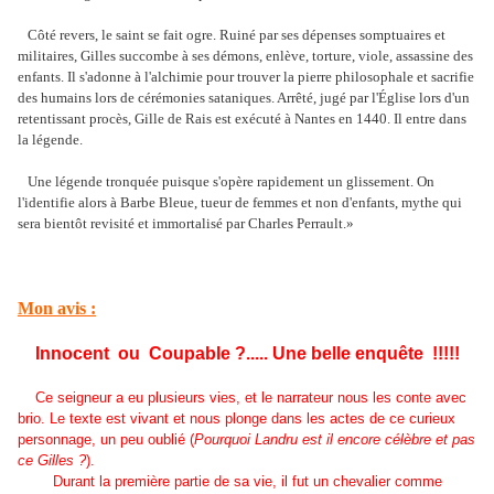
Côté revers, le saint se fait ogre. Ruiné par ses dépenses somptuaires et
militaires, Gilles succombe à ses démons, enlève, torture, viole, assassine des
enfants. Il s'adonne à l'alchimie pour trouver la pierre philosophale et sacrifie
des humains lors de cérémonies sataniques. Arrêté, jugé par l'Église lors d'un
retentissant procès, Gille de Rais est exécuté à Nantes en 1440. Il entre dans
la légende.
Une légende tronquée puisque s'opère rapidement un glissement. On
l'identifie alors à Barbe Bleue, tueur de femmes et non d'enfants, mythe qui
sera bientôt revisité et immortalisé par Charles Perrault
.
»
Mon avis :
Innocent ou Coupable ?..... Une belle enquête !!!!!
Ce seigneur a eu plusieurs vies, et le narrateur nous les conte avec
brio. Le texte est vivant et nous plonge dans les actes de ce curieux
personnage, un peu oublié (
Pourquoi Landru est il encore célèbre et pas
ce Gilles ?
).
Durant la première partie de sa vie, il fut un chevalier comme