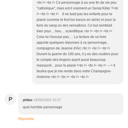
<br /> <br /> Ce personnage à eu une fin de vie peu
"catholique", mais est il vraiment un Serial Killer ?<br
/> <br /> <br /> Il ne tuait pas les enfants pour le
plaisir (comme le font les tueurs en série) ni pour la
furie du sang ou des sensations. Ce but semblait
bien plus.... heu.... scientifique.<br /> <br /> <br />
Cela ne l'excuse pas..... La lecture de ce livre
apporte quelques réponses à ce personnage,
compagnon de Jeanne d'Arc.<br /> <br /> <br />
Durant la guerre de 100 ans, il y eu des routiers pour
le compte des Anglois ayant aussi beaucoup
massacré... pour le plaisir !<br /> <br /> <br /> ---> Il
faudra que je me rende dans votre Champagne-
Ardenne.<br /> <br /> <br /> <br />
P
philae
28/08/2009 10:57
quel horrible personnage
Répondre