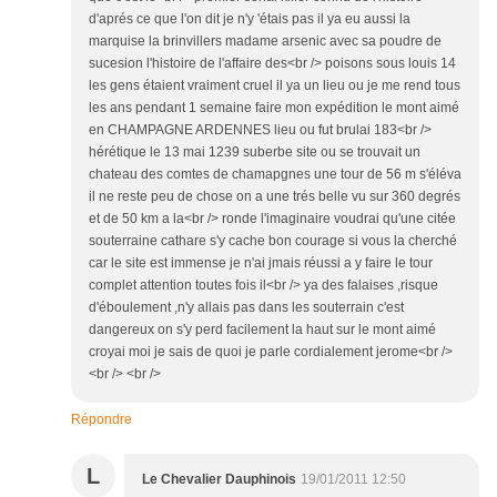
d'aprés ce que l'on dit je n'y 'étais pas il ya eu aussi la
marquise la brinvillers madame arsenic avec sa poudre de
sucesion l'histoire de l'affaire des<br /> poisons sous louis 14
les gens étaient vraiment cruel il ya un lieu ou je me rend tous
les ans pendant 1 semaine faire mon expédition le mont aimé
en CHAMPAGNE ARDENNES lieu ou fut brulai 183<br />
hérétique le 13 mai 1239 suberbe site ou se trouvait un
chateau des comtes de chamapgnes une tour de 56 m s'éléva
il ne reste peu de chose on a une trés belle vu sur 360 degrés
et de 50 km a la<br /> ronde l'imaginaire voudrai qu'une citée
souterraine cathare s'y cache bon courage si vous la cherché
car le site est immense je n'ai jmais réussi a y faire le tour
complet attention toutes fois il<br /> ya des falaises ,risque
d'éboulement ,n'y allais pas dans les souterrain c'est
dangereux on s'y perd facilement la haut sur le mont aimé
croyai moi je sais de quoi je parle cordialement jerome<br />
<br /> <br />
Répondre
L
Le Chevalier Dauphinois
19/01/2011 12:50