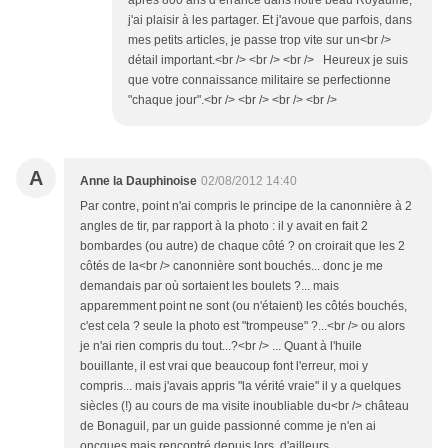
j'ai plaisir à les partager. Et j'avoue que parfois, dans
mes petits articles, je passe trop vite sur un<br />
détail important.<br /> <br /> <br /> Heureux je suis
que votre connaissance militaire se perfectionne
"chaque jour".<br /> <br /> <br /> <br />
A
Anne la Dauphinoise
02/08/2012 14:40
Par contre, point n'ai compris le principe de la canonnière à 2
angles de tir, par rapport à la photo : il y avait en fait 2
bombardes (ou autre) de chaque côté ? on croirait que les 2
côtés de la<br /> canonnière sont bouchés... donc je me
demandais par où sortaient les boulets ?... mais
apparemment point ne sont (ou n'étaient) les côtés bouchés,
c'est cela ? seule la photo est "trompeuse" ?...<br /> ou alors
je n'ai rien compris du tout...?<br /> ... Quant à l'huile
bouillante, il est vrai que beaucoup font l'erreur, moi y
compris... mais j'avais appris "la vérité vraie" il y a quelques
siècles (!) au cours de ma visite inoubliable du<br /> château
de Bonaguil, par un guide passionné comme je n'en ai
oncques mais rencontré depuis lors, d'ailleurs.