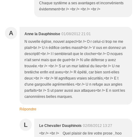
Chaque système a ses avantages et inconvénients
évidemment<br /> <br /> <br /> <br />
A
Anne la Dauphinoise
01/08/2012 21:01
N ouvelle église, nouvel aspect<br /> O r celui-ci trop ne me
plait<br /> U n édifice certes massif<br /> V ous en donnez un
descriptif:<br /> I l semblerait que le clocher<br /> O ncques
n'ait servi mais que de guet<br /> N ulle défense y avez
trouvée.<br /> <br /> S ur un mur latéral du lieu<br /> U ne
bretèche enfin est aveu<br /> R épété, car bien sont-elles
deux:<br /> <br /> M agnifiques vraies sécurités,<br /> E t
d'une gargouille agrémentées.<br /> U n refuge aux angles
parfaits<br /> S ut parer aussi aux attaques<br /> E n sont les
canonnières belles marques.
Répondre
L
Le Chevalier Dauphinois
02/08/2012 13:27
<br /> <br /> Quel plaisir de lire votre prose , hoo