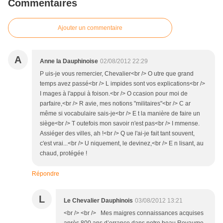
Commentaires
Ajouter un commentaire
A
Anne la Dauphinoise
02/08/2012 22:29
P uis-je vous remercier, Chevalier<br /> O utre que grand
temps avez passé<br /> L impides sont vos explications<br />
I mages à l'appui à foison.<br /> O ccasion pour moi de
parfaire,<br /> R avie, mes notions "militaires"<br /> C ar
même si vocabulaire sais-je<br /> E t la manière de faire un
siège<br /> T outefois mon savoir n'est pas<br /> I mmense.
Assiéger des villes, ah !<br /> Q ue l'ai-je fait tant souvent,
c'est vrai...<br /> U niquement, le devinez,<br /> E n lisant, au
chaud, protégée !
Répondre
L
Le Chevalier Dauphinois
03/08/2012 13:21
<br /> <br /> Mes maigres connaissances acquises
après 800 ans d’errance dans notre beau Royaume,