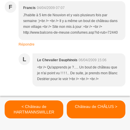
F
Francis
04/04/2009 07:07
J'habite à 5 km de Nouvion et y vais plusieurs fois par
semaine :)<br /> <br /> Il y a même un bout de château dans
mon village.<br /> Site non mis à jour :<br /> <br />
http://www.balcons-de-meuse.com/lumes.asp?id-rub=72440
Répondre
L
Le Chevalier Dauphinois
06/04/2009 15:06
<br /> Qu'apprends je ?..... Un bout de château que
je n'ai point vu ! ! ! !... De suite, je prends mon Blanc
Destrier pour le voir !<br /> <br /> <br />
< Château de
Château de CHÂLUS >
HARTMANNSWILLER