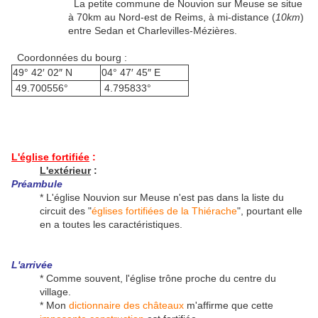
La petite commune de Nouvion sur Meuse se situe
à 70km au Nord-est de Reims, à mi-distance (
10km
)
entre Sedan et Charlevilles-Mézières.
Coordonnées du bourg :
49° 42′ 02″ N
04° 47′ 45″ E
49.700556°
4.795833°
L'église fortifiée
:
L'extérieur
:
Préambule
* L'église Nouvion sur Meuse n'est pas dans la liste du
circuit des "
églises fortifiées de la Thiérache
", pourtant elle
en a toutes les caractéristiques.
L'arrivée
* Comme souvent, l'église trône proche du centre du
village.
* Mon
dictionnaire des châteaux
m'affirme que cette