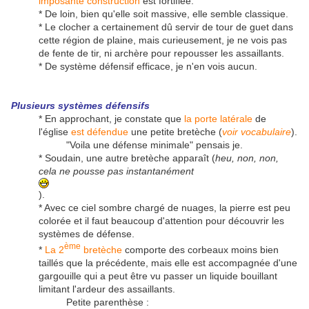
imposante construction
est fortifiée.
* De loin, bien qu'elle soit massive, elle semble classique.
* Le clocher a certainement dû servir de tour de guet dans
cette région de plaine, mais curieusement, je ne vois pas
de fente de tir, ni archère pour repousser les assaillants.
* De système défensif efficace, je n'en vois aucun.
Plusieurs systèmes défensifs
* En approchant, je constate que
la porte latérale
de
l'église
est défendue
une petite bretèche (
voir vocabulaire
).
"
Voila une défense minimale
" pensais je.
* Soudain, une autre bretèche apparaît (
heu, non, non,
cela ne pousse pas instantanément
).
* Avec ce ciel sombre chargé de nuages, la pierre est peu
colorée et il faut beaucoup d'attention pour découvrir les
systèmes de défense.
ème
*
La 2
bretèche
comporte des corbeaux moins bien
taillés que la précédente, mais elle est accompagnée d'une
gargouille qui a peut être vu passer un liquide bouillant
limitant l'ardeur des assaillants.
Petite parenthèse :