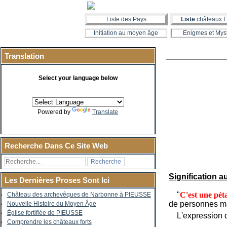
Liste des Pays
Liste
châteaux F
Initiation au moyen âge
Enigmes et Mys
Translation
Select your language below
Powered by
Translate
Recherche Dans Ce Site Web
Signification a
Les Dernières Proses Sont Ici
"
C'est une pét
Château des archevêques de Narbonne à PIEUSSE
de personnes ma
Nouvelle Histoire du Moyen Âge
Église fortifiée de PIEUSSE
L'expression de 
Comprendre les châteaux forts