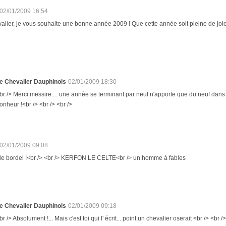
02/01/2009 16:54
lier, je vous souhaite une bonne année 2009 ! Que cette année soit pleine de joie
e Chevalier Dauphinois
02/01/2009 18:30
br /> Merci messire.... une année se terminant par neuf n'apporte que du neuf dans 
onheur !<br /> <br /> <br />
02/01/2009 09:08
t le bordel !<br /> <br /> KERFON LE CELTE<br /> un homme à fables
e Chevalier Dauphinois
02/01/2009 09:18
br /> Absolument !... Mais c'est toi qui l' écrit... point un chevalier oserait <br /> <br /