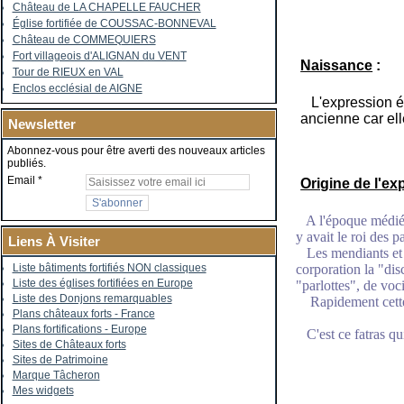
Château de LA CHAPELLE FAUCHER
Église fortifiée de COUSSAC-BONNEVAL
Château de COMMEQUIERS
Fort villageois d'ALIGNAN du VENT
Naissance
:
Tour de RIEUX en VAL
Enclos ecclésial de AIGNE
L'expression éta
ancienne car el
Newsletter
Abonnez-vous pour être averti des nouveaux articles
publiés.
Email
Origine de l'ex
A l'époque médiéva
y avait le roi des pa
Liens À Visiter
Les mendiants et l
corporation la "dis
Liste bâtiments fortifiés NON classiques
Liste des églises fortifiées en Europe
"parlottes", de voci
Liste des Donjons remarquables
Rapidement cette 
Plans châteaux forts - France
Plans fortifications - Europe
C'est ce fatras qui
Sites de Châteaux forts
Sites de Patrimoine
Marque Tâcheron
Mes widgets