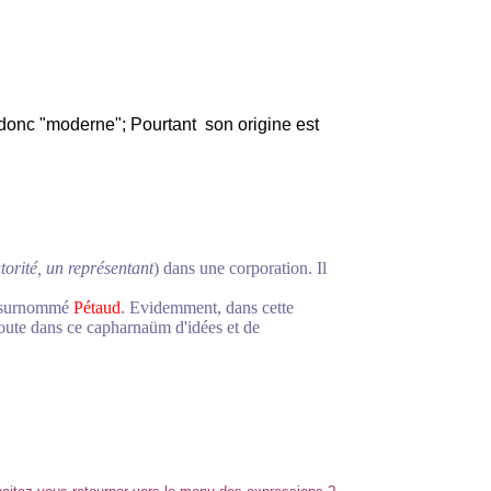
 donc "moderne"; Pourtant son origine est
torité, un représentant
) dans une corporation. Il
té surnommé
Pétaud
. Evidemment, dans cette
coute dans ce capharnaüm d'idées et de