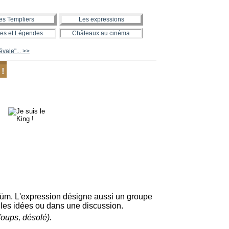
es Templiers
Les expressions
es et Légendes
Châteaux au cinéma
vale"... >>
 !
aüm. L'expression désigne aussi un groupe
 les idées ou dans une discussion.
(oups, désolé).