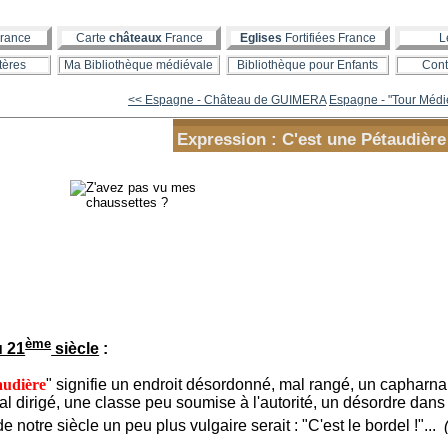
rance
Carte
châteaux
France
Eglises
Fortifiées France
L
tères
Ma Bibliothèque médiévale
Bibliothèque pour Enfants
Cont
<< Espagne - Château de GUIMERA
Espagne - "Tour Médié
Expression : C'est une Pétaudière
ème
u 21
siècle
:
audière
" signifie un endroit désordonné, mal rangé, un capharn
l dirigé, une classe peu soumise à l'autorité, un désordre dans
notre siècle un peu plus vulgaire serait : "C'est le bordel !"...