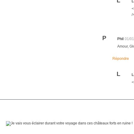
L
L
<
/
P
Phil
01/01
Amour, Glo
Répondre
L
L
<