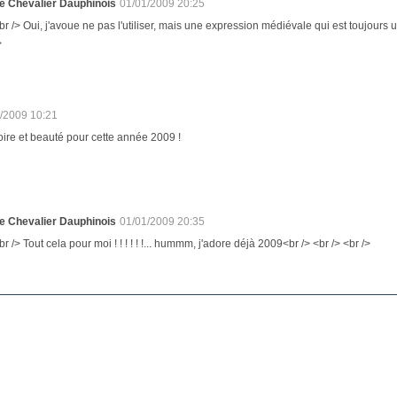
e Chevalier Dauphinois
01/01/2009 20:25
br /> Oui, j'avoue ne pas l'utiliser, mais une expression médiévale qui est toujours ut
>
/2009 10:21
ire et beauté pour cette année 2009 !
e Chevalier Dauphinois
01/01/2009 20:35
br /> Tout cela pour moi ! ! ! ! ! !... hummm, j'adore déjà 2009<br /> <br /> <br />