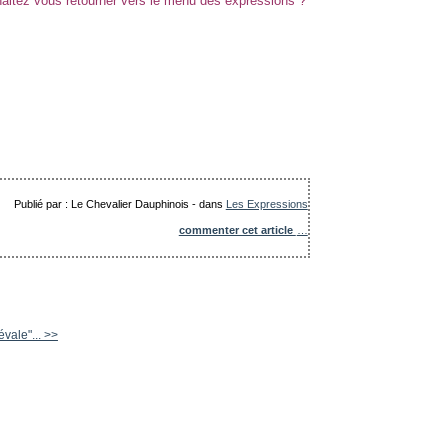
Publié par : Le Chevalier Dauphinois
-
dans
Les Expressions
commenter cet article
…
vale"... >>