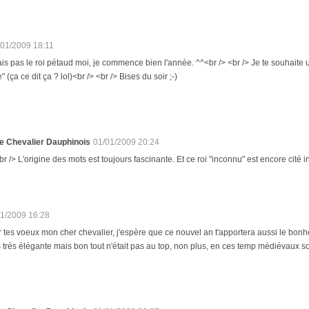
/01/2009 18:11
s pas le roi pétaud moi, je commence bien l'année. ^^<br /> <br /> Je te souhaite
 (ça ce dit ça ? lol)<br /> <br /> Bises du soir ;-)
e Chevalier Dauphinois
01/01/2009 20:24
br /> L'origine des mots est toujours fascinante. Et ce roi "inconnu" est encore cité i
01/2009 16:28
 tes voeux mon cher chevalier, j'espère que ce nouvel an t'apportera aussi le bonhe
 très élégante mais bon tout n'était pas au top, non plus, en ces temp médiévaux s