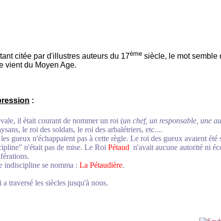
ème
nt citée par d'illustres auteurs du 17
siècle, le mot semble
le vient du Moyen Age.
pression
:
le, il était courant de nommer un roi (
un chef, un responsable, une au
ysans, le roi des soldats, le roi des arbalétriers, etc....
es gueux n'échappaient pas à cette règle. Le roi des gueux avaient é
cipline" n'était pas de mise. Le Roi
Pétaud
n'avait aucune autorité ni é
férations.
indiscipline se nomma :
La Pétaudière
.
 a traversé les siècles jusqu'à nous
.