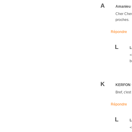
A
Amanieu
Cher Cheva
proches.
Répondre
L
L
<
b
K
KERFON
Bref, c'es
Répondre
L
L
<