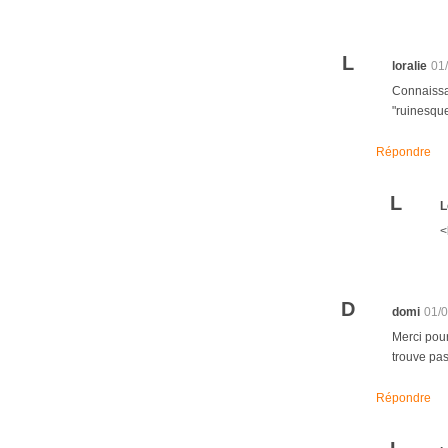
L
loralie
01
Connaissai
"ruinesque"
Répondre
L
L
<
D
domi
01/
Merci pour
trouve pas
Répondre