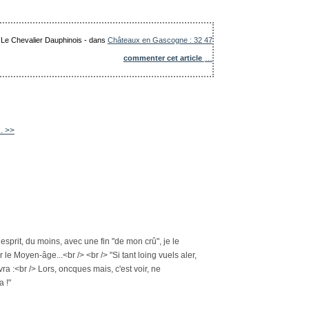
: Le Chevalier Dauphinois
-
dans
Châteaux en Gascogne : 32 47
commenter cet article
…
. >>
esprit, du moins, avec une fin "de mon crû", je le
le Moyen-âge...<br /> <br /> "Si tant loing vuels aler,
ra :<br /> Lors, oncques mais, c'est voir, ne
a !"