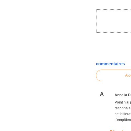
commentaires
Ajo
A
Anne la D
Point n'ai
reconnais)
ne failler
s'empâtera