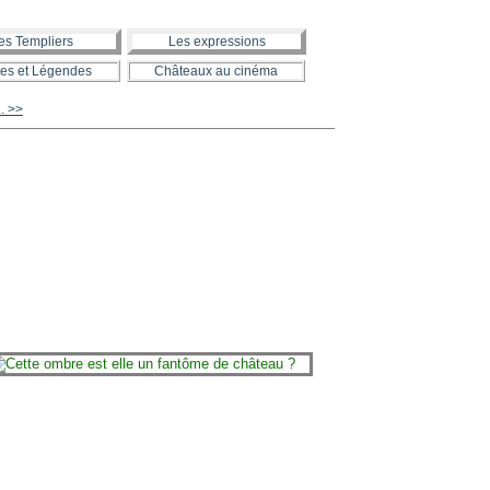
es Templiers
Les expressions
es et Légendes
Châteaux au cinéma
. >>