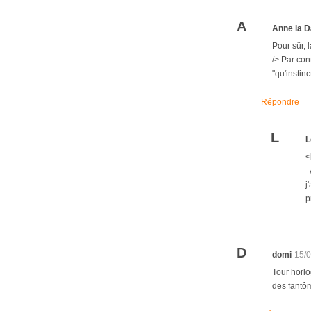
A
Anne la D
Pour sûr, 
/> Par con
"qu'instinc
Répondre
L
L
<
-
j
p
D
domi
15/
Tour horlo
des fantôm