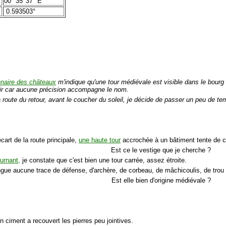
00° 35′ 37″ E
0.593503°
nnaire des châteaux
m'indique qu'une tour médiévale est visible dans le bourg 
ir car aucune précision accompagne le nom.
a route du retour, avant le coucher du soleil, je décide de passer un peu de t
écart de la route principale,
une haute tour
accrochée à un bâtiment tente de cac
Est ce le vestige que je cherche ?
urnant,
je constate que c'est bien une tour carrée, assez étroite.
ingue aucune trace de défense, d'archère, de corbeau, de mâchicoulis, de trou 
Est elle bien d'origine médiévale ?
n ciment a recouvert les pierres peu jointives.