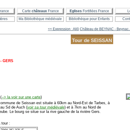
rance
Carte
châteaux
France
Eglises
Fortifiées France
L
tères
Ma Bibliothèque médiévale
Bibliothèque pour Enfants
Cont
<< Expression : Allô
Château de BEYNAC - Beynac..
Tour de SEISSAN
 - GERS
(
--> la voir sur une carte
)
mmune de Seissan est située à 60km au Nord-Est de Tarbes, à
au Sd de Auch (
voir sa tour médiévale
) et à 7km au Nord de
be. Le bourg se situe sur la rive gauche de la rivière Gers.
tour :