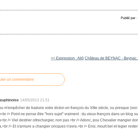
Publié par 
<< Expression : Allô
Château de BEYNAC - Beynac..
uter un commentaire
auphinoise
14/05/2013 21:51
 pu m'empêcher de traduire votre dicton en françois du XIIIe siècle, ou presque (son 
<br /> Point ne pense être "hors sujet" vraiment : du vieux-françois dans un blog sur 
as<br /> Viel destrier oltrechargier, non pas.<br /> Adonc, pou Chevalier mangier doiv
,<br /> Et s'armure a changier oncques n'avra.<br /> Ensi, moult bel et legier rester