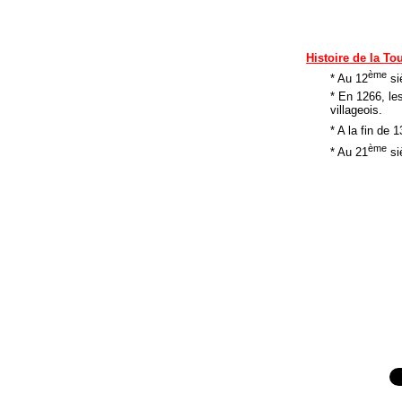
Histoire de la To
ème
* Au 12
si
* En 1266, le
villageois.
* A la fin de 1
ème
* Au 21
siè