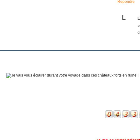
Répondre
L
L
<
c