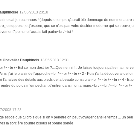
auphinoise
12/05/2013 23:18
latrines ai-je reconnues ! (depuis le temps, ç'aurait été dommage de nommer autre 
tre, je suppose, et j'espère, que ce n'est pas votre destrier moderne qui se trouve 
tivement" point ne l'aurais fait paître<br /> ici !
e Chevalier Dauphinois
13/05/2013 12:31
br /> <br /> Est ce mon destrier ?....Que nenni !... Je laisse toujours paître ma merve
 Ainsi j'ai le plaisir de l'approche.<br /> <br /> <br /> 2 - Puis j'ai la découverte de lo
'ai l'analyse des détails aux pieds de la beauté construite.<br /> <br /> <br /> 4 - Et
rendre du poids m’empêchant d'entrer dans mon armure.<br /> <br /> <br /> <br />
07/2008 17:23
ge est-ce que tu crois que si on y penètre on peut voyager dans le temps ... un 
es la sorcière sourire bisous et bonne soirée