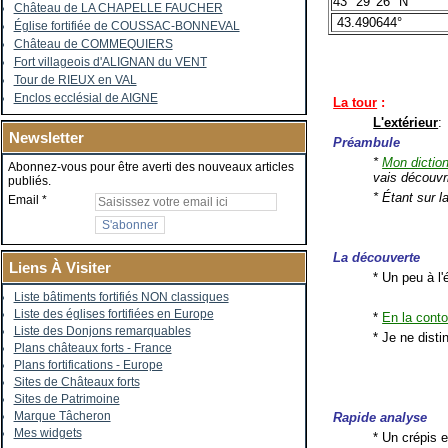
43° 29′ 26″ N
Château de LA CHAPELLE FAUCHER
43.490644°
Église fortifiée de COUSSAC-BONNEVAL
Château de COMMEQUIERS
Fort villageois d'ALIGNAN du VENT
Tour de RIEUX en VAL
Enclos ecclésial de AIGNE
La tour
:
L'extérieur
:
Newsletter
Préambule
*
Mon dictio
Abonnez-vous pour être averti des nouveaux articles
vais découvr
publiés.
* Étant sur l
Email
La découverte
Liens À Visiter
* Un peu à l'
Liste bâtiments fortifiés NON classiques
Liste des églises fortifiées en Europe
*
En la conto
Liste des Donjons remarquables
* Je ne dist
Plans châteaux forts - France
Plans fortifications - Europe
Sites de Châteaux forts
Sites de Patrimoine
Marque Tâcheron
Rapide analyse
Mes widgets
* Un crépis e