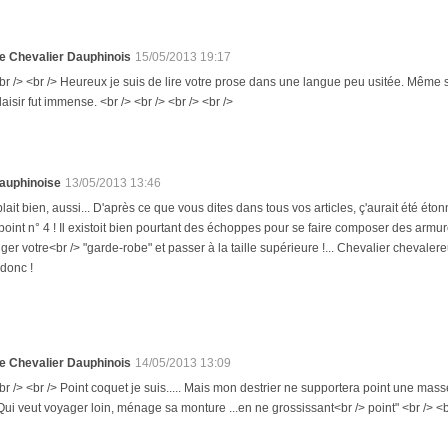
e Chevalier Dauphinois
15/05/2013 19:17
br /> <br /> Heureux je suis de lire votre prose dans une langue peu usitée. Même s’
laisir fut immense. <br /> <br /> <br /> <br />
auphinoise
13/05/2013 13:46
lait bien, aussi... D'après ce que vous dites dans tous vos articles, ç'aurait été étonn
oint n° 4 ! Il existoit bien pourtant des échoppes pour se faire composer des armure
ger votre<br /> "garde-robe" et passer à la taille supérieure !... Chevalier chevalereu
donc !
e Chevalier Dauphinois
14/05/2013 13:09
br /> <br /> Point coquet je suis..... Mais mon destrier ne supportera point une masse
Qui veut voyager loin, ménage sa monture ...en ne grossissant<br /> point" <br /> <br