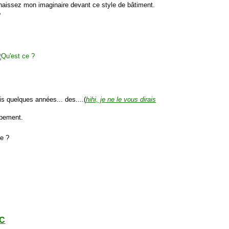
issez mon imaginaire devant ce style de bâtiment.
?
is quelques années... des....(
hihi, je ne le vous dirais
mpement.
le ?
IC