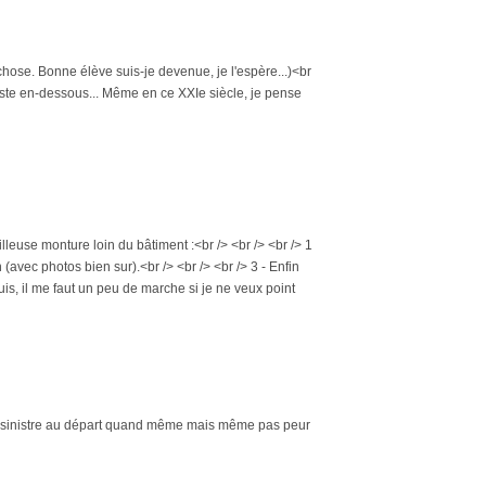
chose. Bonne élève suis-je devenue, je l'espère...)<br
juste en-dessous... Même en ce XXIe siècle, je pense
illeuse monture loin du bâtiment :<br /> <br /> <br /> 1
in (avec photos bien sur).<br /> <br /> <br /> 3 - Enfin
 puis, il me faut un peu de marche si je ne veux point
peu sinistre au départ quand même mais même pas peur