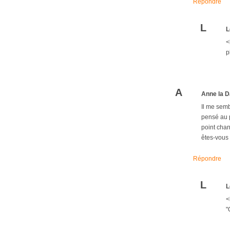
Répondre
L
L
<
p
A
Anne la D
Il me semb
pensé au p
point chan
êtes-vous 
Répondre
L
L
<
"