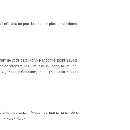
il m'a fallu un peu de temps et plusieurs lectures, le
ant de votre part...<br /> Par contre, point n'avois
s de toutes tailles... Vous aussi, donc, ne voulez
x (c'est un pléonasme, en fait, je le sais!) et coquet
 plus importante.... Vieux il est maintenant... Donc :
 /> <br /> <br />