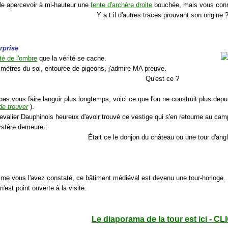
le apercevoir à mi-hauteur une
fente d'archère droite
bouchée, mais vous conna
Y a t il d'autres traces prouvant son origine 
rprise
té de l'ombre
que la vérité se cache.
 mètres du sol, entourée de pigeons, j'admire MA preuve.
Qu'est ce ?
pas vous faire languir plus longtemps, voici ce que l'on ne construit plus depu
de trouver
).
hevalier Dauphinois heureux d'avoir trouvé ce vestige qui s'en retourne au ca
stère demeure :
Était ce le donjon du château ou une tour d'ang
me vous l'avez constaté, ce bâtiment médiéval est devenu une tour-horloge.
 n'est point ouverte à la visite.
Le diaporama de la tour est ici - CL