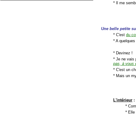
* Il me semb
Une belle petite su
* C'est
du co
* A quelques
* Devinez !
* Je ne vais 
pas, à vous 
* C'est un c
* Mais un my
L'intérieur
:
* Com
* Elle