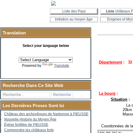
Liste des Pays
Liste
châteaux F
Initiation au moyen âge
Enigmes et Mys
Translation
Select your language below
Département
:
32
Powered by
Translate
Recherche Dans Ce Site Web
Le bourg
:
Situation
:
La co
Les Dernières Proses Sont Ici
20km 
Masseu
Château des archevêques de Narbonne à PIEUSSE
Nouvelle Histoire du Moyen Âge
Église fortifiée de PIEUSSE
Coordonnées de la 
Comprendre les châteaux forts