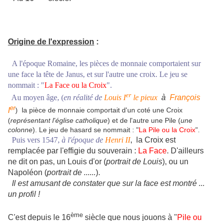
Origine de l'expression
:
A l'époque Romaine, les pièces de monnaie comportaient sur
une face la tête de Janus, et sur l'autre une croix. Le jeu se
nommait : "
La Face ou la Croix
".
er
Au moyen âge, (
en réalité de
Louis I
le pieux
à
François
er
I
) la pièce de monnaie comportait d'un coté une Croix
(
représentant l'église catholique
) et de l'autre une Pile (
une
colonne
). Le jeu de hasard se nommait : "
La Pile ou la Croix
".
Puis vers 1547,
à l'époque de
Henri II
, la Croix est
remplacée par l'effigie du souverain :
La Face
. D'ailleurs
ne dit on pas, un Louis d'or (
portrait de Louis
), ou un
Napoléon (
portrait de ......
).
Il est amusant de constater que sur la face est montré ...
un profil !
ème
C'est depuis le 16
siècle que nous jouons à "
Pile ou