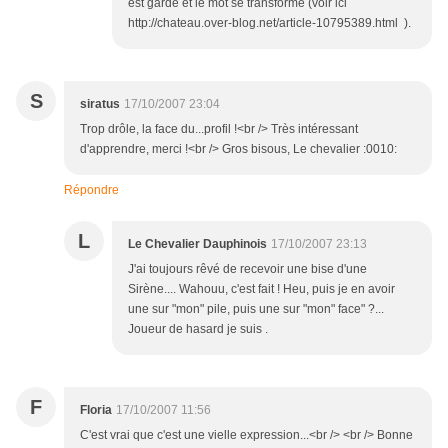
est gardé et le mot se transforme (voir ici
http://chateau.over-blog.net/article-10795389.html ).
S
siratus
17/10/2007 23:04
Trop drôle, la face du...profil !<br /> Très intéressant
d'apprendre, merci !<br /> Gros bisous, Le chevalier :0010:
Répondre
L
Le Chevalier Dauphinois
17/10/2007 23:13
J'ai toujours rêvé de recevoir une bise d'une
Sirène.... Wahouu, c'est fait ! Heu, puis je en avoir
une sur "mon" pile, puis une sur "mon" face" ?...
Joueur de hasard je suis .
F
Floria
17/10/2007 11:56
C'est vrai que c'est une vielle expression...<br /> <br /> Bonne