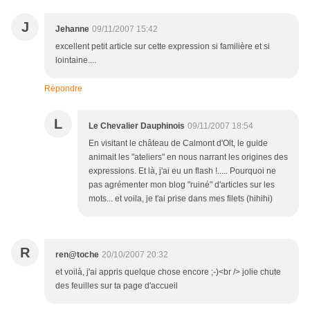
J
Jehanne
09/11/2007 15:42
excellent petit article sur cette expression si familière et si
lointaine....
Répondre
L
Le Chevalier Dauphinois
09/11/2007 18:54
En visitant le château de Calmont d'Olt, le guide
animait les "ateliers" en nous narrant les origines des
expressions. Et là, j'ai eu un flash !..... Pourquoi ne
pas agrémenter mon blog "ruiné" d'articles sur les
mots... et voila, je t'ai prise dans mes filets (hihihi)
R
ren@toche
20/10/2007 20:32
et voilà, j'ai appris quelque chose encore ;-)<br /> jolie chute
des feuilles sur ta page d'accueil