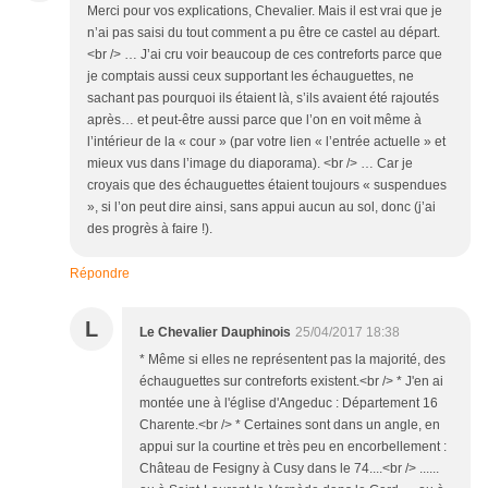
Merci pour vos explications, Chevalier. Mais il est vrai que je
n’ai pas saisi du tout comment a pu être ce castel au départ.
<br /> … J’ai cru voir beaucoup de ces contreforts parce que
je comptais aussi ceux supportant les échauguettes, ne
sachant pas pourquoi ils étaient là, s’ils avaient été rajoutés
après… et peut-être aussi parce que l’on en voit même à
l’intérieur de la « cour » (par votre lien « l’entrée actuelle » et
mieux vus dans l’image du diaporama). <br /> … Car je
croyais que des échauguettes étaient toujours « suspendues
», si l’on peut dire ainsi, sans appui aucun au sol, donc (j’ai
des progrès à faire !).
Répondre
L
Le Chevalier Dauphinois
25/04/2017 18:38
* Même si elles ne représentent pas la majorité, des
échauguettes sur contreforts existent.<br /> * J'en ai
montée une à l'église d'Angeduc : Département 16
Charente.<br /> * Certaines sont dans un angle, en
appui sur la courtine et très peu en encorbellement :
Château de Fesigny à Cusy dans le 74....<br /> ......