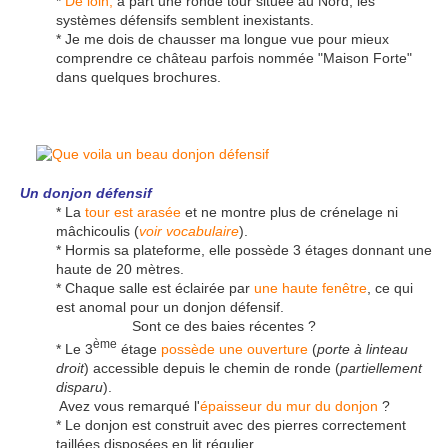
*
De loin,
à part une ronde tour située au Nord, les
systèmes défensifs semblent inexistants.
* Je me dois de chausser ma longue vue pour mieux
comprendre ce château parfois nommée "Maison Forte"
dans quelques brochures.
Un donjon défensif
* La
tour est arasée
et ne montre plus de crénelage ni
mâchicoulis (
voir vocabulaire
).
* Hormis sa plateforme, elle possède 3 étages donnant une
haute de 20 mètres.
* Chaque salle est éclairée par
une haute fenêtre
, ce qui
est anomal pour un donjon défensif.
Sont ce des baies récentes ?
ème
* Le 3
étage
possède une ouverture
(
porte à linteau
droit
) accessible depuis le chemin de ronde (
partiellement
disparu
).
Avez vous remarqué l'
épaisseur du mur du donjon
?
* Le donjon est construit avec des pierres correctement
taillées disposées en lit régulier.