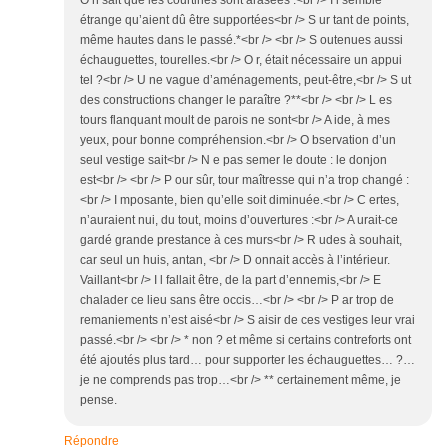
O n sait que les courtines sont arasées :<br /> I l semble
étrange qu’aient dû être supportées<br /> S ur tant de points,
même hautes dans le passé.*<br /> <br /> S outenues aussi
échauguettes, tourelles.<br /> O r, était nécessaire un appui
tel ?<br /> U ne vague d’aménagements, peut-être,<br /> S ut
des constructions changer le paraître ?**<br /> <br /> L es
tours flanquant moult de parois ne sont<br /> A ide, à mes
yeux, pour bonne compréhension.<br /> O bservation d’un
seul vestige sait<br /> N e pas semer le doute : le donjon
est<br /> <br /> P our sûr, tour maîtresse qui n’a trop changé :
<br /> I mposante, bien qu’elle soit diminuée.<br /> C ertes,
n’auraient nui, du tout, moins d’ouvertures :<br /> A urait-ce
gardé grande prestance à ces murs<br /> R udes à souhait,
car seul un huis, antan, <br /> D onnait accès à l’intérieur.
Vaillant<br /> I l fallait être, de la part d’ennemis,<br /> E
chalader ce lieu sans être occis…<br /> <br /> P ar trop de
remaniements n’est aisé<br /> S aisir de ces vestiges leur vrai
passé.<br /> <br /> * non ? et même si certains contreforts ont
été ajoutés plus tard… pour supporter les échauguettes… ?…
je ne comprends pas trop…<br /> ** certainement même, je
pense.
Répondre