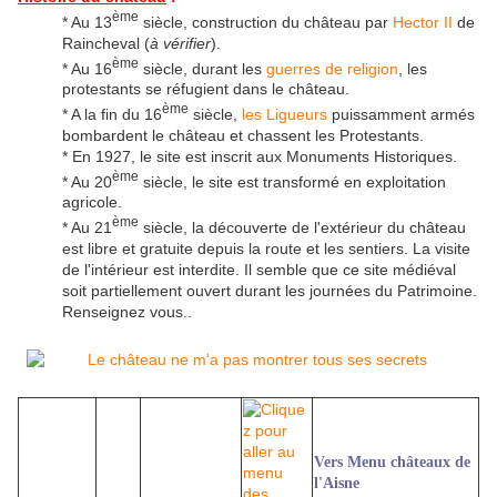
ème
* Au 13
siècle, construction du château par
Hector II
de
Raincheval (
à vérifier
).
ème
* Au 16
siècle, durant les
guerres de religion
, les
protestants se réfugient dans le château.
ème
* A la fin du 16
siècle,
les Ligueurs
puissamment armés
bombardent le château et chassent les Protestants.
* En 1927, le site est inscrit aux Monuments Historiques.
ème
* Au 20
siècle, le site est transformé en exploitation
agricole.
ème
* Au 21
siècle, la découverte de l'extérieur du château
est libre et gratuite depuis la route et les sentiers. La visite
de l'intérieur est interdite. Il semble que ce site médiéval
soit partiellement ouvert durant les journées du Patrimoine.
Renseignez vous..
Vers Menu châteaux de
l'Aisne