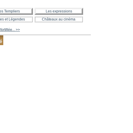
es Templiers
Les expressions
es et Légendes
Châteaux au cinéma
rtifiée... >>
é