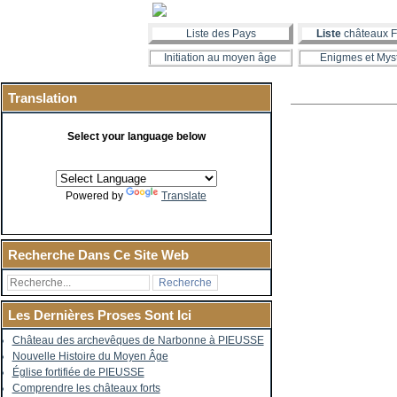
Liste des Pays
Liste
châteaux F
Initiation au moyen âge
Enigmes et Mys
Translation
Select your language below
Powered by
Translate
Recherche Dans Ce Site Web
Les Dernières Proses Sont Ici
Château des archevêques de Narbonne à PIEUSSE
Nouvelle Histoire du Moyen Âge
Église fortifiée de PIEUSSE
Comprendre les châteaux forts