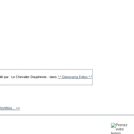
lié par : Le Chevalier Dauphinois
-
dans
*-* Diaporama Eglise *-*
rtifiée... >>