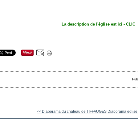
La description de l'église est ici - CLIC
Pub
<< Diaporama du château de TIFFAUGES
Diaporama église fo