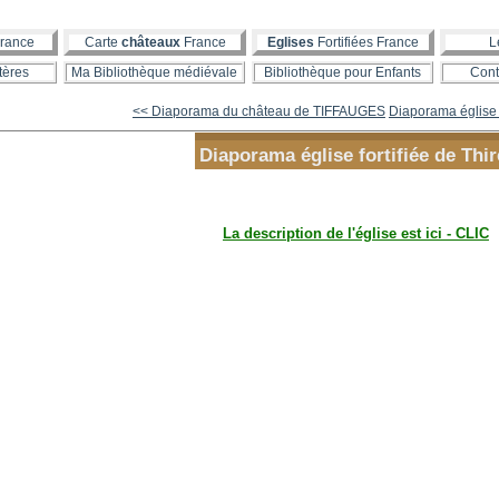
rance
Carte
châteaux
France
Eglises
Fortifiées France
L
tères
Ma Bibliothèque médiévale
Bibliothèque pour Enfants
Cont
<< Diaporama du château de TIFFAUGES
Diaporama église fo
Diaporama église fortifiée de Thir
La description de l'église est ici - CLIC