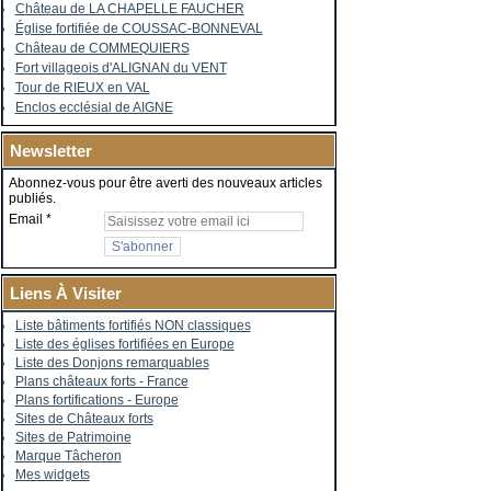
Château de LA CHAPELLE FAUCHER
Église fortifiée de COUSSAC-BONNEVAL
Château de COMMEQUIERS
Fort villageois d'ALIGNAN du VENT
Tour de RIEUX en VAL
Enclos ecclésial de AIGNE
Newsletter
Abonnez-vous pour être averti des nouveaux articles
publiés.
Email
Liens À Visiter
Liste bâtiments fortifiés NON classiques
Liste des églises fortifiées en Europe
Liste des Donjons remarquables
Plans châteaux forts - France
Plans fortifications - Europe
Sites de Châteaux forts
Sites de Patrimoine
Marque Tâcheron
Mes widgets