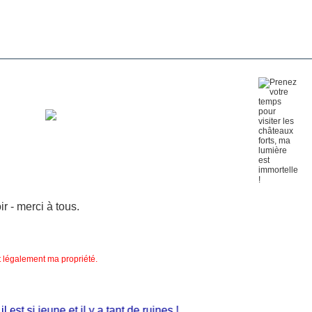
 - merci à tous.
nt légalement ma propriété.
st si jeune et il y a tant de ruines !