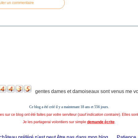
uter un commentaire
gentes dames et damoiseaux sont venus me voir
Ce blog a été créé il y a maintenant 18 ans et
556 jours.
s sur ce blog ont été faites par votre serviteur (
sauf indication contraire
). Elles so
Je les partagerai volontiers sur simple
demande écrite
.
âteau préféré n'est peut être pas dans mon blog...... Patience, il e