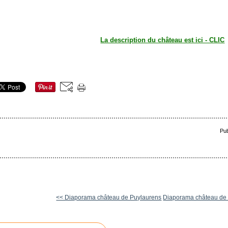
La description du château est ici - CLIC
Pub
<< Diaporama château de Puylaurens
Diaporama château de 