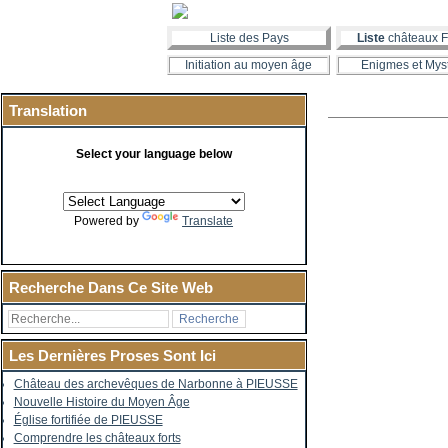
Liste des Pays
Liste
châteaux F
Initiation au moyen âge
Enigmes et Mys
Translation
Select your language below
Powered by
Translate
Recherche Dans Ce Site Web
Les Dernières Proses Sont Ici
Château des archevêques de Narbonne à PIEUSSE
Nouvelle Histoire du Moyen Âge
Église fortifiée de PIEUSSE
Comprendre les châteaux forts