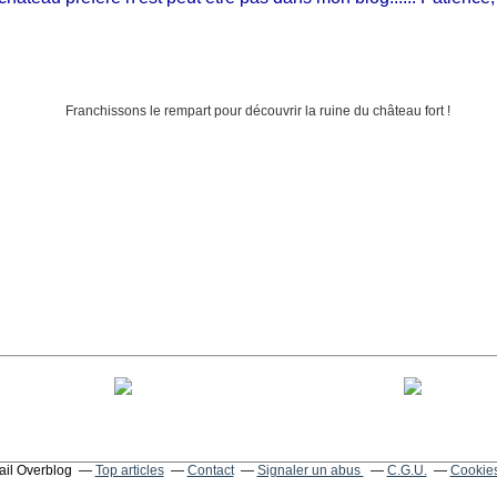
tail Overblog
Top articles
Contact
Signaler un abus
C.G.U.
Cookies