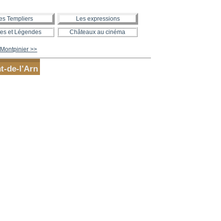
es Templiers
Les expressions
es et Légendes
Châteaux au cinéma
Montpinier >>
t-de-l'Arn