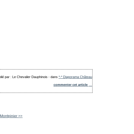
lié par : Le Chevalier Dauphinois
-
dans
*-* Diaporama Château
commenter cet article
…
Montpinier >>