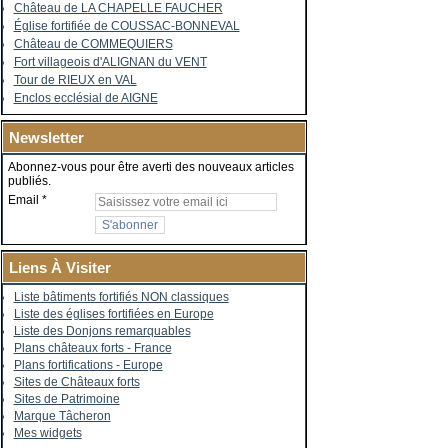
Château de LA CHAPELLE FAUCHER
Église fortifiée de COUSSAC-BONNEVAL
Château de COMMEQUIERS
Fort villageois d'ALIGNAN du VENT
Tour de RIEUX en VAL
Enclos ecclésial de AIGNE
Newsletter
Abonnez-vous pour être averti des nouveaux articles
publiés.
Email
Liens À Visiter
Liste bâtiments fortifiés NON classiques
Liste des églises fortifiées en Europe
Liste des Donjons remarquables
Plans châteaux forts - France
Plans fortifications - Europe
Sites de Châteaux forts
Sites de Patrimoine
Marque Tâcheron
Mes widgets