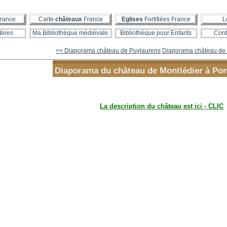
rance
Carte
châteaux
France
Eglises
Fortifiées France
L
tères
Ma Bibliothèque médiévale
Bibliothèque pour Enfants
Cont
<< Diaporama château de Puylaurens
Diaporama château de 
Diaporama du château de Montlédier à Pon
La description du château est ici - CLIC