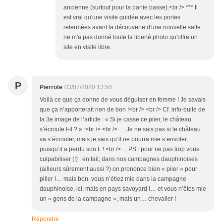
ancienne (surtout pour la partie basse).<br /> *** Il
est vrai qu'une visite guidée avec les portes
refermées avant la découverte d'une nouvelle salle
ne m'a pas donné toute la liberté photo qu'offre un
site en visite libre.
P
Pierrote
03/07/2020 13:50
Voilà ce que ça donne de vous déguiser en femme ! Je savais
que ça n’apporterait rien de bon !<br /> <br /> Cf. info-bulle de
la 3e image de l’article : « Si je casse ce piier, le château
s’écroule t-il ? » :<br /> <br /> … Je ne sais pas si le château
va s’écrouler, mais je sais qu’il ne pourra mie s’envoler,
puisqu’il a perdu son L ! <br /> ... PS : pour ne pas trop vous
culpabiliser (!) : en fait, dans nos campagnes dauphinoises
(ailleurs sûrement aussi ?) on prononce bien « piier » pour
pilier !… mais bon, vous n’étiez mie dans la campagne
dauphinoise, ici, mais en pays savoyard !… et vous n’êtes mie
un « gens de la campagne », mais un… chevaiier !
Répondre