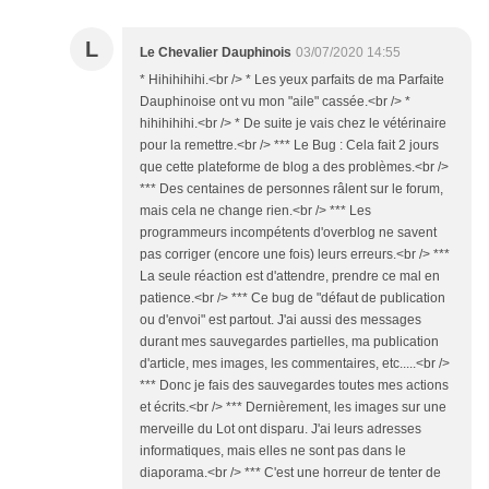
L
Le Chevalier Dauphinois
03/07/2020 14:55
* Hihihihihi.<br /> * Les yeux parfaits de ma Parfaite
Dauphinoise ont vu mon "aile" cassée.<br /> *
hihihihihi.<br /> * De suite je vais chez le vétérinaire
pour la remettre.<br /> *** Le Bug : Cela fait 2 jours
que cette plateforme de blog a des problèmes.<br />
*** Des centaines de personnes râlent sur le forum,
mais cela ne change rien.<br /> *** Les
programmeurs incompétents d'overblog ne savent
pas corriger (encore une fois) leurs erreurs.<br /> ***
La seule réaction est d'attendre, prendre ce mal en
patience.<br /> *** Ce bug de "défaut de publication
ou d'envoi" est partout. J'ai aussi des messages
durant mes sauvegardes partielles, ma publication
d'article, mes images, les commentaires, etc.....<br />
*** Donc je fais des sauvegardes toutes mes actions
et écrits.<br /> *** Dernièrement, les images sur une
merveille du Lot ont disparu. J'ai leurs adresses
informatiques, mais elles ne sont pas dans le
diaporama.<br /> *** C'est une horreur de tenter de