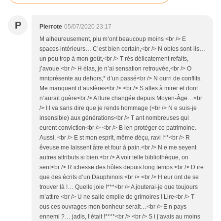
P
Pierrote
05/07/2020 23:17
M alheureusement, plu m’ont beaucoup moins <br /> E
spaces intérieurs… C’est bien certain,<br /> N obles sont-ils…
un peu trop à mon goût,<br /> T rès délicatement refaits,
j’avoue.<br /> H élas, je n’ai sensation retrouvée,<br /> O
mniprésente au dehors,* d’un passé<br /> N ourri de conflits.
Me manquent d’austères<br /> <br /> S alles à mirer et dont
n’aurait guère<br /> A llure changée depuis Moyen-Âge…<br
/> I l va sans dire que je rends hommage (<br /> N e suis-je
insensible) aux générations<br /> T ant nombreuses qui
eurent conviction<br /> <br /> B ien protéger ce patrimoine.
Aussi, <br /> E st mon esprit, même déçu, ravi !**<br /> R
êveuse me laissent âtre et four à pain.<br /> N e me seyent
autres attributs si bien.<br /> A voir telle bibliothèque, on
sent<br /> R ichesse des hôtes depuis long temps.<br /> D ire
que des écrits d’un Dauphinois <br /> <br /> H eur ont de se
trouver là !… Quelle joie !***<br /> A jouterai-je que toujours
m’attire <br /> U ne salle emplie de grimoires ! Lire<br /> T
ous ces ouvrages mon bonheur serait…<br /> E n pays
ennemi ?… jadis, l’était !****<br /> <br /> S i j’avais au moins