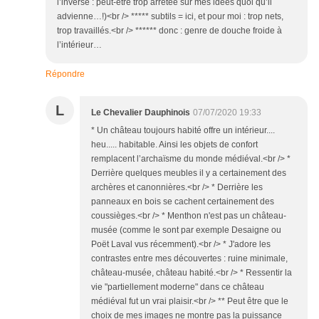
l’inverse : peut-être trop arrêtée sur mes idées quoi qu’il
advienne…!)<br /> ***** subtils = ici, et pour moi : trop nets,
trop travaillés.<br /> ****** donc : genre de douche froide à
l’intérieur…
Répondre
L
Le Chevalier Dauphinois
07/07/2020 19:33
* Un château toujours habité offre un intérieur....
heu..... habitable. Ainsi les objets de confort
remplacent l’archaïsme du monde médiéval.<br /> *
Derrière quelques meubles il y a certainement des
archères et canonnières.<br /> * Derrière les
panneaux en bois se cachent certainement des
coussièges.<br /> * Menthon n'est pas un château-
musée (comme le sont par exemple Desaigne ou
Poët Laval vus récemment).<br /> * J'adore les
contrastes entre mes découvertes : ruine minimale,
château-musée, château habité.<br /> * Ressentir la
vie "partiellement moderne" dans ce château
médiéval fut un vrai plaisir.<br /> ** Peut être que le
choix de mes images ne montre pas la puissance