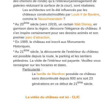
des chemins de ronde
) qu'à l'intérieur(
aménagement de
galeries réduisant la surface de la cour
), sont réalisées.
Les architectes ont ils été influencés par les
châteaux construits/modifiés par
Louis II de Bavière
,
comme le
Neuschwanstein
?
ème
* Au 20
siècle (
vers 1919
), un certain
Walt Disney
, en
garnison dans la région, découvre l'élégance du château. Il
s'en inspire certainement pour ses dessins animés et son
premier
parc d'attraction
.
* En 1989, le château est inscrit aux Monuments
Historiques.
ème
* Au 21
siècle, la découverte de l'extérieur du château
est possible depuis la route, le parking et les sentiers
pédestres. La visite de l'intérieur est payante. Veuillez vous
renseigner sur les horaires et dates.
Particularité
:
La
famille de Menthon
possède ce château
sans discontinuité depuis 800 ans soit 23
ème
générations en ce début de 21
siècle.
La vidéo du château est ici - CLIC