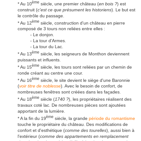
ème
* Au 10
siècle, une premier château (
en bois ?
) est
construit (
c'est ce que présument les historiens
). Le but est
le contrôle du passage.
ème
* Au 12
siècle, construction d'un château en pierre
composé de 3 tours non reliées entre elles :
- Le donjon.
- La tour d'Armes.
- La tour du Lac.
ème
* Au 13
siècle, les seigneurs de Monthon deviennent
puissants et influents.
ème
* Au 15
siècle, les tours sont reliées par un chemin de
ronde créant au centre une cour.
ème
* Au 16
siècle, le site devient le siège d'une Baronnie
(
voir titre de noblesse
). Avec le besoin de confort, de
nombreuses fenêtres sont créées dans les façades.
ème
* Au 18
siècle (
1740 ?
), les propriétaires réalisent des
travaux coté lac. De nombreuses pièces sont ajoutées
apportant de la lumière.
ème
* A la fin du 19
siècle, la grande
période du romantisme
touche le propriétaire du château. Des modifications de
confort et d'esthétique (
comme des tourelles
), aussi bien à
l'extérieur (
comme des appartements en remplacement