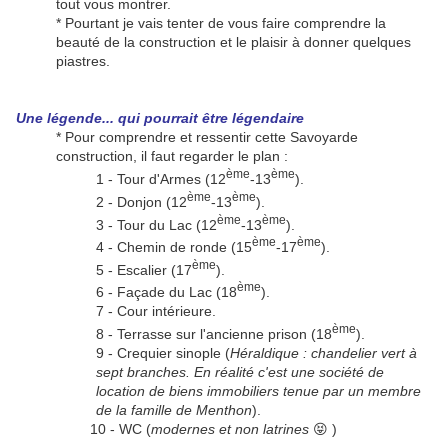
tout vous montrer.
* Pourtant je vais tenter de vous faire comprendre la
beauté de la construction et le plaisir à donner quelques
piastres.
Une légende... qui pourrait être légendaire
* Pour comprendre et ressentir cette Savoyarde
construction, il faut regarder le plan :
ème
ème
1 - Tour d'Armes (12
-13
).
ème
ème
2 - Donjon (12
-13
).
ème
ème
3 - Tour du Lac (12
-13
).
ème
ème
4 - Chemin de ronde (15
-17
).
ème
5 - Escalier (17
).
ème
6 - Façade du Lac (18
).
7 - Cour intérieure.
ème
8 - Terrasse sur l'ancienne prison (18
).
9 - Crequier sinople (
Héraldique : chandelier vert à
sept branches. En réalité c'est une société de
location de biens immobiliers tenue par un membre
de la famille de Menthon
).
10 - WC (
modernes et non latrines
😝 )