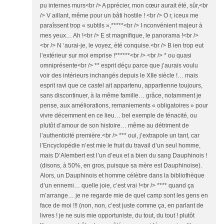
pu internes murs<br /> A pprécier, mon cœur aurait été, sûr,<br
/> V aillant, même pour un bâti hostile ! <br /> O r, iceux me
paraîssent trop « subtils »,*****<br /> I nconvénient majeur à
mes yeux… Ah !<br /> E st magnifique, le panorama !<br />
<br /> N ‘aurai-je, le voyez, été conquise.<br /> B ien trop eut
l’extérieur sur moi emprise !******<br /> <br /> * ou quasi
omniprésente<br /> ** esprit déçu parce que j’aurais voulu
voir des intérieurs inchangés depuis le XIIe siècle !… mais
esprit ravi que ce castel ait appartenu, appartienne toujours,
sans discontinuer, à la même famille… grâce, notamment je
pense, aux améliorations, remaniements « obligatoires » pour
vivre décemment en ce lieu… bel exemple de ténacité, ou
plutôt d’amour de son histoire… même au détriment de
l’authenticité première.<br /> *** oui, j’extrapole un tant, car
l’Encyclopédie n’est mie le fruit du travail d’un seul homme,
mais D’Alembert est l’un d’eux et a bien du sang Dauphinois !
(disons, à 50%, en gros, puisque sa mère est Dauphinoise).
Alors, un Dauphinois et homme célèbre dans la bibliothèque
d’un ennemi… quelle joie, c’est vrai !<br /> **** quand ça
m’arrange… je ne regarde mie de quel camp sont les gens en
face de moi !!! (non, non, c’est juste comme ça, en parlant de
livres ! je ne suis mie opportuniste, du tout, du tout ! plutôt