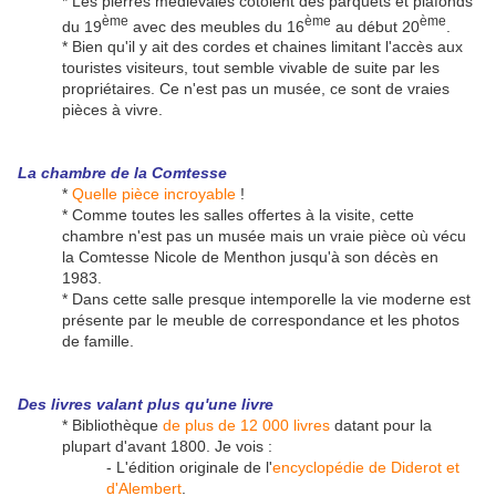
* Les pierres médiévales côtoient des parquets et plafonds
ème
ème
ème
du 19
avec des meubles du 16
au début 20
.
* Bien qu'il y ait des cordes et chaines limitant l'accès aux
touristes visiteurs, tout semble vivable de suite par les
propriétaires. Ce n'est pas un musée, ce sont de vraies
pièces à vivre.
La chambre de la Comtesse
*
Quelle pièce incroyable
!
* Comme toutes les salles offertes à la visite, cette
chambre n'est pas un musée mais un vraie pièce où vécu
la Comtesse Nicole de Menthon jusqu'à son décès en
1983.
* Dans cette salle presque intemporelle la vie moderne est
présente par le meuble de correspondance et les photos
de famille.
Des
livres valant plus qu'une livre
* Bibliothèque
de plus de 12 000 livres
datant pour la
plupart d'avant 1800. Je vois :
- L'édition originale de l'
encyclopédie de Diderot et
d'Alembert
.