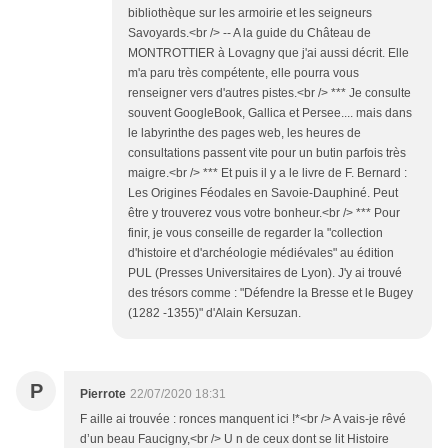
bibliothèque sur les armoirie et les seigneurs
Savoyards.<br /> -- A la guide du Château de
MONTROTTIER à Lovagny que j'ai aussi décrit. Elle
m'a paru très compétente, elle pourra vous
renseigner vers d'autres pistes.<br /> *** Je consulte
souvent GoogleBook, Gallica et Persee.... mais dans
le labyrinthe des pages web, les heures de
consultations passent vite pour un butin parfois très
maigre.<br /> *** Et puis il y a le livre de F. Bernard :
Les Origines Féodales en Savoie-Dauphiné. Peut
être y trouverez vous votre bonheur.<br /> *** Pour
finir, je vous conseille de regarder la "collection
d'histoire et d'archéologie médiévales" au édition
PUL (Presses Universitaires de Lyon). J'y ai trouvé
des trésors comme : "Défendre la Bresse et le Bugey
(1282 -1355)" d'Alain Kersuzan.
P
Pierrote
22/07/2020 18:31
F aille ai trouvée : ronces manquent ici !*<br /> A vais-je rêvé
d’un beau Faucigny,<br /> U n de ceux dont se lit Histoire