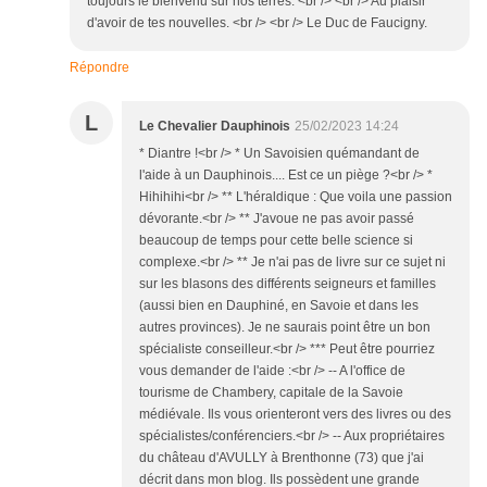
toujours le bienvenu sur nos terres. <br /> <br /> Au plaisir
d'avoir de tes nouvelles. <br /> <br /> Le Duc de Faucigny.
Répondre
L
Le Chevalier Dauphinois
25/02/2023 14:24
* Diantre !<br /> * Un Savoisien quémandant de
l'aide à un Dauphinois.... Est ce un piège ?<br /> *
Hihihihi<br /> ** L'héraldique : Que voila une passion
dévorante.<br /> ** J'avoue ne pas avoir passé
beaucoup de temps pour cette belle science si
complexe.<br /> ** Je n'ai pas de livre sur ce sujet ni
sur les blasons des différents seigneurs et familles
(aussi bien en Dauphiné, en Savoie et dans les
autres provinces). Je ne saurais point être un bon
spécialiste conseilleur.<br /> *** Peut être pourriez
vous demander de l'aide :<br /> -- A l'office de
tourisme de Chambery, capitale de la Savoie
médiévale. Ils vous orienteront vers des livres ou des
spécialistes/conférenciers.<br /> -- Aux propriétaires
du château d'AVULLY à Brenthonne (73) que j'ai
décrit dans mon blog. Ils possèdent une grande