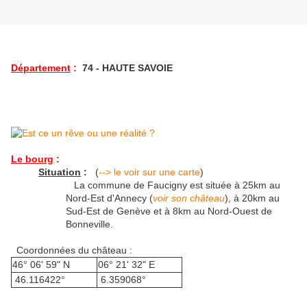
Département
:
74 - HAUTE SAVOIE
Le bourg
:
Situation
:
(
--> le voir sur une carte
)
La commune de Faucigny est située à 25km au
Nord-Est d'Annecy (
voir son château
), à 20km au
Sud-Est de Genève et à 8km au Nord-Ouest de
Bonneville.
Coordonnées du château :
46° 06' 59" N
06° 21' 32" E
46.116422°
6.359068°