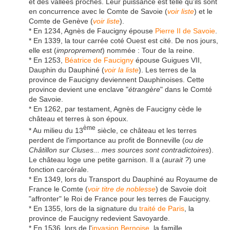
et des vallées proches. Leur puissance est telle qu'ils sont
en concurrence avec le Comte de Savoie (
voir liste
) et le
Comte de Genève (
voir liste
).
* En 1234, Agnès de Faucigny épouse
Pierre II de Savoie
.
* En 1339, la tour carrée coté Ouest est cité. De nos jours,
elle est (
improprement
) nommée : Tour de la reine.
* En 1253,
Béatrice de Faucigny
épouse Guigues VII,
Dauphin du Dauphiné (
voir la liste
). Les terres de la
province de Faucigny deviennent Dauphinoises. Cette
province devient une enclave "
étrangère
" dans le Comté
de Savoie.
* En 1262, par testament, Agnès de Faucigny cède le
château et terres à son époux.
ème
* Au milieu du 13
siècle, ce château et les terres
perdent de l'importance au profit de Bonneville (
ou de
Châtillon sur Cluses... mes sources sont contradictoires
).
Le château loge une petite garnison. Il a (
aurait ?
) une
fonction carcérale.
* En 1349, lors du Transport du Dauphiné au Royaume de
France le Comte (
voir titre de noblesse
) de Savoie doit
"affronter" le Roi de France pour les terres de Faucigny.
* En 1355, lors de la signature du
traité de Paris
, la
province de Faucigny redevient Savoyarde.
* En 1536, lors de l'
invasion Bernoise
, la famille