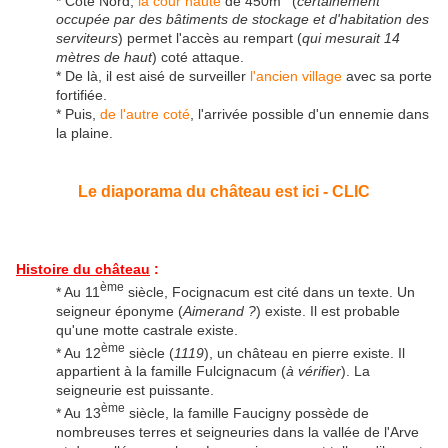
* Coté Nord,
la cour haute
de 450m
(
certainement
occupée par des bâtiments de stockage et d'habitation des
serviteurs
) permet l'accès au rempart (
qui mesurait 14
mètres de haut
) coté attaque.
* De là, il est aisé de surveiller
l'ancien village
avec sa porte
fortifiée.
* Puis,
de l'autre coté
, l'arrivée possible d'un ennemie dans
la plaine.
Le diaporama du château est ici - CLIC
Histoire du château
:
ème
* Au 11
siècle, Focignacum est cité dans un texte. Un
seigneur éponyme (
Aimerand ?
) existe. Il est probable
qu'une motte castrale existe.
ème
* Au 12
siècle (
1119
), un château en pierre existe. Il
appartient à la famille Fulcignacum (
à vérifier
). La
seigneurie est puissante.
ème
* Au 13
siècle, la famille Faucigny possède de
nombreuses terres et seigneuries dans la vallée de l'Arve