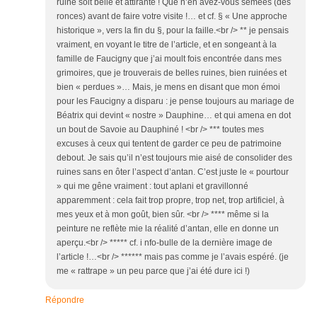
ruine soit belle et attirante ! Que n’en avez-vous semées (des
ronces) avant de faire votre visite !… et cf. § « Une approche
historique », vers la fin du §, pour la faille.<br /> ** je pensais
vraiment, en voyant le titre de l’article, et en songeant à la
famille de Faucigny que j’ai moult fois encontrée dans mes
grimoires, que je trouverais de belles ruines, bien ruinées et
bien « perdues »… Mais, je mens en disant que mon émoi
pour les Faucigny a disparu : je pense toujours au mariage de
Béatrix qui devint « nostre » Dauphine… et qui amena en dot
un bout de Savoie au Dauphiné ! <br /> *** toutes mes
excuses à ceux qui tentent de garder ce peu de patrimoine
debout. Je sais qu’il n’est toujours mie aisé de consolider des
ruines sans en ôter l’aspect d’antan. C’est juste le « pourtour
» qui me gêne vraiment : tout aplani et gravillonné
apparemment : cela fait trop propre, trop net, trop artificiel, à
mes yeux et à mon goût, bien sûr. <br /> **** même si la
peinture ne reflète mie la réalité d’antan, elle en donne un
aperçu.<br /> ***** cf. i nfo-bulle de la dernière image de
l’article !…<br /> ****** mais pas comme je l’avais espéré. (je
me « rattrape » un peu parce que j’ai été dure ici !)
Répondre