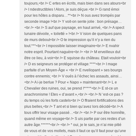
toujours,<br /> C ertes en écrits, mais bien dans ses atours<br
/> I ndestructibles ! Alors, je suis déçue.<br /> G rand émoi
pour les hôtes a disparu…**<br /> N ous avez trompés par
seconde image !<br /> Y voit-on sente jolie : bon présage…
<br /> <br /> S auf que paysage, en haut arrivé, <br /> A spect
lunaire dévoile, « toiletté » !<br /> V ision de quelques pans
de murs debout<br /> O te impression qu’il n’y a rien du
tout.***<br /> I mpossible laisser imaginaire<br /> E nvahir
notre esprit. Pourtant naguère<br /> <br /> M erveilleux dut
être ce lieu, à voir<br /> E squisse du château. Etait vouloir<br
/> D es seigneurs se protéger et village.****<br /> I mage
parfaite d’un Moyen-Âge « <br /> E nvellopant » ses bourgs
contre ennemis; <br /> V oués à l’échec les assauts, ainsi…
<br /> A i-je berlue ? Pour « Napo » maintenant<br /> L e
Chevalier des ruines, oui, se prend !*****<br /> E st-ce un
anachronisme ! Etes « d’avant »,<br /> <br /> N ‘est-ce pas ?
du temps où les forts castels<br /> O ffraient fortifications des
plus belles,<br /> T ant et si bien qu’avez lors décidé<br /> A
tous offrir leur visage passé…<br /> <br /> P our être honnête,
quand même en voyage<br /> S uis partie par ces restes d’un
autre âge.******<br /> <br /> * oui, je le sais, je n’ai mie pitié
de vous et de vos mollets, mais il faut ce qu’il faut pour qu’une