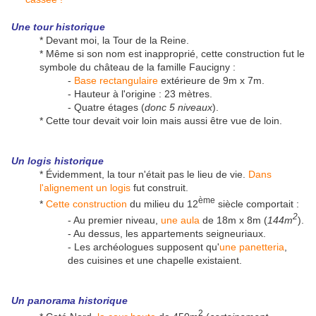
Une
tour historique
* Devant moi, la Tour de la Reine.
* Même si son nom est inapproprié, cette construction fut le
symbole du château de la famille Faucigny :
-
Base rectangulaire
extérieure de 9m x 7m.
- Hauteur à l'origine : 23 mètres.
- Quatre étages (
donc 5 niveaux
).
* Cette tour devait voir loin mais aussi être vue de loin.
Un logis historique
* Évidemment, la tour n'était pas le lieu de vie.
Dans
l'alignement un logis
fut construit.
ème
*
Cette construction
du milieu du 12
siècle comportait :
2
- Au premier niveau,
une aula
de 18m x 8m (
144m
).
- Au dessus, les appartements seigneuriaux.
- Les archéologues supposent qu'
une panetteria
,
des cuisines et une chapelle existaient.
Un panorama historique
2