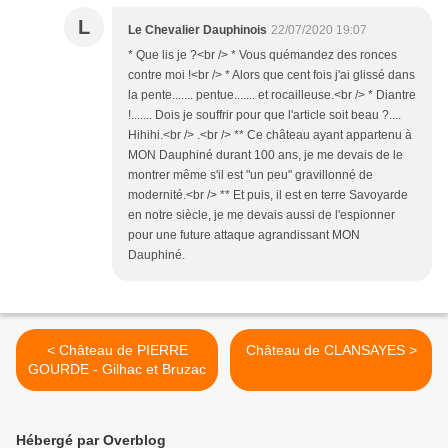
L
Le Chevalier Dauphinois
22/07/2020 19:07
* Que lis je ?<br /> * Vous quémandez des ronces
contre moi !<br /> * Alors que cent fois j'ai glissé dans
la pente....... pentue....... et rocailleuse.<br /> * Diantre
!....... Dois je souffrir pour que l'article soit beau ?....
Hihihi.<br /> .<br /> ** Ce château ayant appartenu à
MON Dauphiné durant 100 ans, je me devais de le
montrer même s'il est "un peu" gravillonné de
modernité.<br /> ** Et puis, il est en terre Savoyarde
en notre siècle, je me devais aussi de l'espionner
pour une future attaque agrandissant MON
Dauphiné.
< Château de PIERRE
Château de CLANSAYES >
GOURDE - Gilhac et Bruzac
Hébergé par Overblog