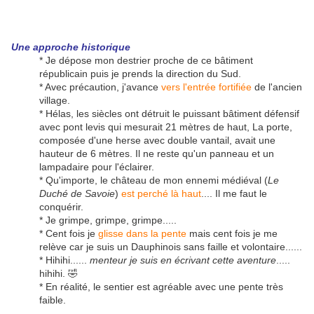
Une
approche historique
* Je dépose mon destrier proche de ce bâtiment
républicain puis je prends la direction du Sud.
* Avec précaution, j'avance
vers l'entrée fortifiée
de l'ancien
village.
* Hélas, les siècles ont détruit le puissant bâtiment défensif
avec pont levis qui mesurait 21 mètres de haut, La porte,
composée d'une herse avec double vantail, avait une
hauteur de 6 mètres. Il ne reste qu'un panneau et un
lampadaire pour l'éclairer.
* Qu'importe, le château de mon ennemi médiéval (
Le
Duché de Savoie
)
est perché là haut
.... Il me faut le
conquérir.
* Je grimpe, grimpe, grimpe.....
* Cent fois je
glisse dans la pente
mais cent fois je me
relève car je suis un Dauphinois sans faille et volontaire......
* Hihihi......
menteur je suis en écrivant cette aventure
.....
hihihi. 🤣
* En réalité, le sentier est agréable avec une pente très
faible.