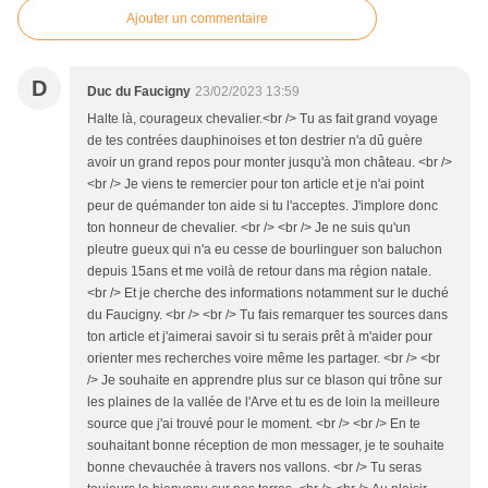
Ajouter un commentaire
D
Duc du Faucigny
23/02/2023 13:59
Halte là, courageux chevalier.<br /> Tu as fait grand voyage
de tes contrées dauphinoises et ton destrier n'a dû guère
avoir un grand repos pour monter jusqu'à mon château. <br />
<br /> Je viens te remercier pour ton article et je n'ai point
peur de quémander ton aide si tu l'acceptes. J'implore donc
ton honneur de chevalier. <br /> <br /> Je ne suis qu'un
pleutre gueux qui n'a eu cesse de bourlinguer son baluchon
depuis 15ans et me voilà de retour dans ma région natale.
<br /> Et je cherche des informations notamment sur le duché
du Faucigny. <br /> <br /> Tu fais remarquer tes sources dans
ton article et j'aimerai savoir si tu serais prêt à m'aider pour
orienter mes recherches voire même les partager. <br /> <br
/> Je souhaite en apprendre plus sur ce blason qui trône sur
les plaines de la vallée de l'Arve et tu es de loin la meilleure
source que j'ai trouvé pour le moment. <br /> <br /> En te
souhaitant bonne réception de mon messager, je te souhaite
bonne chevauchée à travers nos vallons. <br /> Tu seras