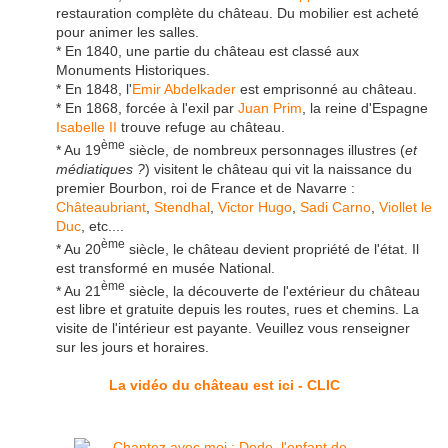
restauration complète du château. Du mobilier est acheté
pour animer les salles.
* En 1840, une partie du château est classé aux
Monuments Historiques.
* En 1848, l'
Emir Abdelkader
est emprisonné au château.
* En 1868, forcée à l'exil par
Juan Prim
, la reine d'Espagne
Isabelle II
trouve refuge au château.
ème
* Au 19
siècle, de nombreux personnages illustres (
et
médiatiques ?
) visitent le château qui vit la naissance du
premier Bourbon, roi de France et de Navarre :
Châteaubriant
,
Stendhal
,
Victor Hugo
,
Sadi Carno
,
Viollet le
Duc
, etc....
ème
* Au 20
siècle, le château devient propriété de l'état. Il
est transformé en musée National.
ème
* Au 21
siècle, la découverte de l'extérieur du château
est libre et gratuite depuis les routes, rues et chemins. La
visite de l'intérieur est payante. Veuillez vous renseigner
sur les jours et horaires.
La vidéo du château est ici - CLIC