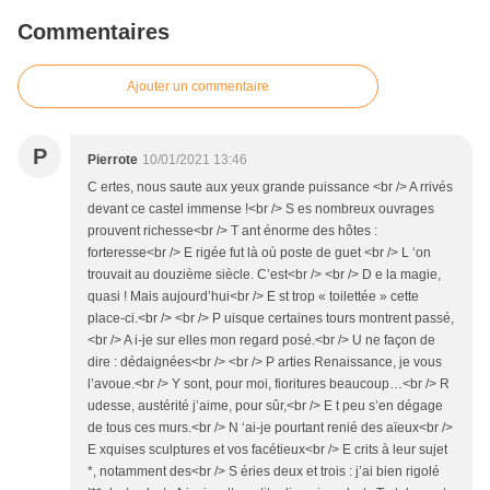
Commentaires
Ajouter un commentaire
P
Pierrote
10/01/2021 13:46
C ertes, nous saute aux yeux grande puissance <br /> A rrivés
devant ce castel immense !<br /> S es nombreux ouvrages
prouvent richesse<br /> T ant énorme des hôtes :
forteresse<br /> E rigée fut là où poste de guet <br /> L ‘on
trouvait au douzième siècle. C’est<br /> <br /> D e la magie,
quasi ! Mais aujourd’hui<br /> E st trop « toilettée » cette
place-ci.<br /> <br /> P uisque certaines tours montrent passé,
<br /> A i-je sur elles mon regard posé.<br /> U ne façon de
dire : dédaignées<br /> <br /> P arties Renaissance, je vous
l’avoue.<br /> Y sont, pour moi, fioritures beaucoup…<br /> R
udesse, austérité j’aime, pour sûr,<br /> E t peu s’en dégage
de tous ces murs.<br /> N ‘ai-je pourtant renié des aïeux<br />
E xquises sculptures et vos facétieux<br /> E crits à leur sujet
*, notamment des<br /> S éries deux et trois : j’ai bien rigolé