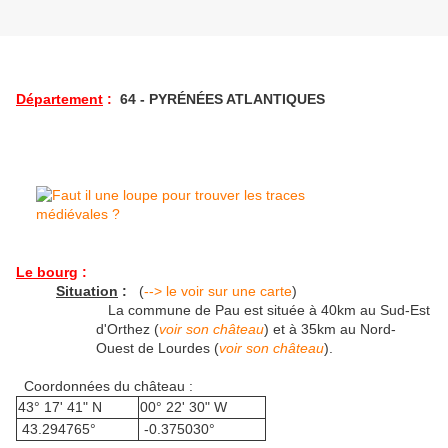
Département
:
64 - PYRÉNÉES ATLANTIQUES
Le bourg
:
Situation
:
(
--> le voir sur une carte
)
La commune de Pau est située à 40km au Sud-Est
d'Orthez (
voir son château
) et à 35km au Nord-
Ouest de Lourdes (
voir son château
).
Coordonnées du château :
43° 17' 41" N
00° 22' 30" W
43.294765°
-0.375030°