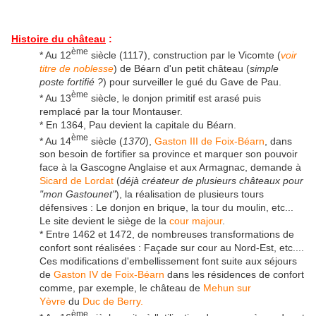
Histoire du château
:
ème
* Au 12
siècle (1117), construction par le Vicomte (
voir
titre de noblesse
) de Béarn d'un petit château (
simple
poste fortifié ?
) pour surveiller le gué du Gave de Pau.
ème
* Au 13
siècle, le donjon primitif est arasé puis
remplacé par la tour Montauser.
* En 1364, Pau devient la capitale du Béarn.
ème
* Au 14
siècle (
1370
),
Gaston III de Foix-Béarn
, dans
son besoin de fortifier sa province et marquer son pouvoir
face à la Gascogne Anglaise et aux Armagnac, demande à
Sicard de Lordat
(
déjà créateur de plusieurs châteaux pour
"mon Gastounet"
), la réalisation de plusieurs tours
défensives : Le donjon en brique, la tour du moulin, etc...
Le site devient le siège de la
cour majour
.
* Entre 1462 et 1472, de nombreuses transformations de
confort sont réalisées : Façade sur cour au Nord-Est, etc....
Ces modifications d'embellissement font suite aux séjours
de
Gaston IV de Foix-Béarn
dans les résidences de confort
comme, par exemple, le château de
Mehun sur
Yèvre
du
Duc de Berry.
ème