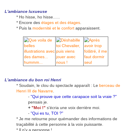
L'ambiance luxueuse
* Ho hisse, ho hisse......
* Encore des
étages et des étages
.
* Puis la
modernité et le confort
apparaissent.
L'ambiance du bon roi Henri
* Soudain, le clou du spectacle apparaît : Le
berceau de
Henri III de Navarre
.
-
"Qui prouve que cette carapace soit la vraie ?"
pensais je.
+
"Moi !"
s'écria une voix derrière moi.
-
"Qui es tu, TOI ?"
* Je me retourne pour quémander des informations de
traçabilité à cette personne à la voix puissante.
* Il n'y a personne !