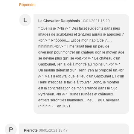
Répondre
L
Le Chevalier Dauphinois
10/01/2021 15:29
* Que lis je ?<br /> * Des facétieux écrits dans mes
images de sculptures et tentures aurais je apposés ?
<br /> * Rhôôôôô.... Est ce mon habitude ?......
hihihihihi.<br /> * Il me fallait bien un peu de
diversion pour montrer un château don le moyen âge
se devine plus qu'il se voit.<br /> * Le château d'un
Gastounet, j'en ai déjà montré au moins un.<br /> *
Un moulin défensif d'un Henri, j'en ai proposé un.<br
/> * Mais il est vrai que le lieu d'un Gastounet ET d'un
Henri n'est pas si facile à trouver. Donc, le montrer
est la concrétisation de mon errance dans le Sud
Pyrénéen. <br /> * Ruines ruinées et châteaux
entiers seront les mamelles.... heu.... du Chevalier
(hihihihi).... en 2021.
P
Pierrote
08/01/2021 13:47