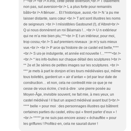
!**<br /> <br /> A insi, cette petite diversion,<br /> T otalement
non pas, sut aversion<br /> L a plus forte pour remaniés
bâtis<br /> A tténuer… Et l’historique, aussi,<br /> N ‘a pu me
laisser distante, sans cœur <br /> T ant sont illustres les noms
de seigneurs :<br /> I rrésistibles Gastounet (!), d’Albret<br />
Q ui nous donnèrent un roi Béarnais !…<br /> U n extérieur
qui ne m’a mie bien plu,***<br /> E t un intérieur, pour moi,
trop cossu,<br /> S auf premiers niveaux : je m’y suis mieux
vue.<br /> <br /> P arce qu’histoire de ce castel est belle,****
<br /> S uis-je indulgente, et année est nouvelle !…*****<br />
<br /> * les info-bulles sur chaque détail des sculptures !<br />
** 2e et 3e séries de petites images sur les sculptures. <br />
*** je mets à part le donjon et les tours médiévales qui, même
tous toilettés, gardent un « air d’antan « (et par leur date de
construction… et non, cela ne contredit mie ce que je ne
cesse de vous écrire, c’est-à-dire : une pierre posée au
Moyen-Âge, invisible souvent, ne fait mie, à mes yeux, un
castel médiéval ! il faut un aspect médiéval avant tout !)<br />
**** belle = pour moi : des personnages illustres qui bâtirent
certaines parties du castel, et/ou qui « firent parler d’eux » !
<br /> ***** je ne suis pas encore assez « échauffée » pour
les griffures ! Profitez-en, cela ne saurait durer !