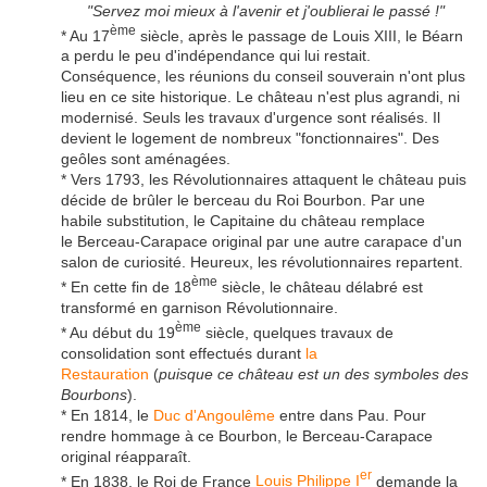
"Servez moi mieux à l'avenir et j'oublierai le passé !"
ème
* Au 17
siècle, après le passage de Louis XIII, le Béarn
a perdu le peu d'indépendance qui lui restait.
Conséquence, les réunions du conseil souverain n'ont plus
lieu en ce site historique. Le château n'est plus agrandi, ni
modernisé. Seuls les travaux d'urgence sont réalisés. Il
devient le logement de nombreux "fonctionnaires". Des
geôles sont aménagées.
* Vers 1793, les Révolutionnaires attaquent le château puis
décide de brûler le berceau du Roi Bourbon. Par une
habile substitution, le Capitaine du château remplace
le Berceau-Carapace original par une autre carapace d'un
salon de curiosité. Heureux, les révolutionnaires repartent.
ème
* En cette fin de 18
siècle, le château délabré est
transformé en garnison Révolutionnaire.
ème
* Au début du 19
siècle, quelques travaux de
consolidation sont effectués durant
la
Restauration
(
puisque ce château est un des symboles des
Bourbons
).
* En 1814, le
Duc d'Angoulême
entre dans Pau. Pour
rendre hommage à ce Bourbon, le Berceau-Carapace
original réapparaît.
er
* En 1838, le Roi de France
Louis Philippe I
demande la