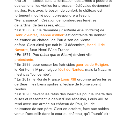
* Au 16
siècle, suite à l'utilisation des armes à poudre et
des canons, les vieilles forteresses médiévales deviennent
inutiles. Puis avec le besoin de confort, le château est
fortement modifié pour correspondre à l'esprit
"Renaissance" : Création de nombreuses fenêtres,
de jardins, de terrasses, etc.....
* En 1553, sur la demande (
insistante et autoritaire
) de
Henri d'Albret
,
Jeanne d'Albert
est contrainte de donner
naissance au château de Pau à son deuxième
enfant. C'est ainsi que nait le 13 décembre,
Henri III de
Navarre
, futur Henri IV de France.
* En 1571, Pau (
ainsi que le Béarn
) devient ville
protestante
.
* En 1598, pour cesser les fratricides
guerres de Religion
,
le Roi Henri IV promulgue l'
édit de Nantes,
mais la Navarre
n'est pas "concernée".
* En 1617, le Roi de France
Louis XIII
ordonne qu'en terres
de Béarn, les biens spoliés à l'église de Rome soient
rendus.
* En 1620, devant les refus des Béarnais pour la liberté des
cultes et ressentant le début d'une rébellion, Louis XIII se
rend avec une armée au château de Pau, lieu de
naissance de son père. C'est en octobre, face aux nobles
venus l'accueillir dans la cour du château, qu'il "aurait" dit :