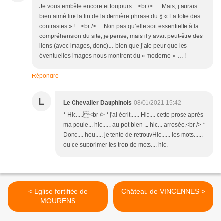
Je vous embête encore et toujours…<br /> … Mais, j’aurais
bien aimé lire la fin de la dernière phrase du § « La folie des
contrastes » !…<br /> …Non pas qu’elle soit essentielle à la
compréhension du site, je pense, mais il y avait peut-être des
liens (avec images, donc)… bien que j’aie peur que les
éventuelles images nous montrent du « moderne » … !
Répondre
L
Le Chevalier Dauphinois
08/01/2021 15:42
* Hic.....<br /> * j'ai écrit...... Hic.... cette prose après
ma poule... hic...... au pot bien ... hic... arrosée.<br /> *
Donc.... heu..... je tente de retrouvHic...... les mots......
ou de supprimer les trop de mots.... hic.
< Eglise fortifiée de
Château de VINCENNES >
MOURENS