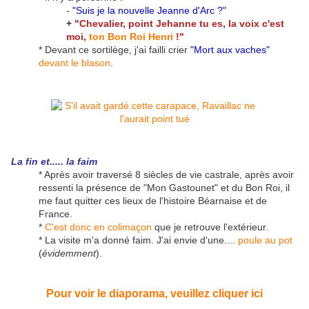
-
"Suis je la nouvelle Jeanne d'Arc ?"
+
"Chevalier, point Jehanne tu es, la voix c'est
moi,
ton Bon Roi Henri
!"
* Devant ce sortilège, j'ai failli crier
"Mort aux vaches"
devant le blason
.
La fin et..... la faim
* Après avoir traversé 8 siècles de vie castrale, après avoir
ressenti la présence de "Mon Gastounet" et du Bon Roi, il
me faut quitter ces lieux de l'histoire Béarnaise et de
France.
*
C'est donc en colimaçon
que je retrouve l'extérieur.
* La visite m'a donné faim. J'ai envie d'une....
poule au pot
(
évidemment
).
Pour voir le diaporama, veuillez cliquer ici