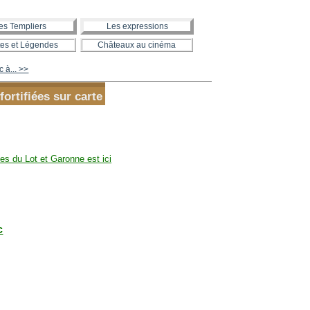
es Templiers
Les expressions
es et Légendes
Châteaux au cinéma
 à... >>
fortifiées sur carte
tes du Lot et Garonne est ici
c