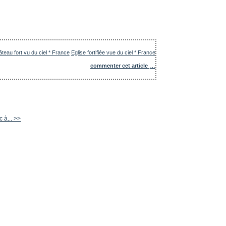
teau fort vu du ciel * France
Eglise fortifiée vue du ciel * France
commenter cet article
…
 à... >>