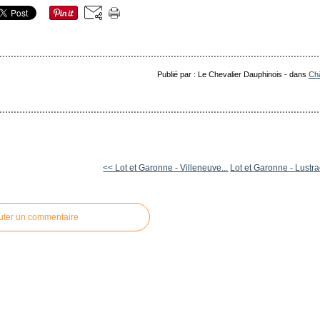
Publié par : Le Chevalier Dauphinois
-
dans
Châ
<< Lot et Garonne - Villeneuve...
Lot et Garonne - Lustrac
uter un commentaire