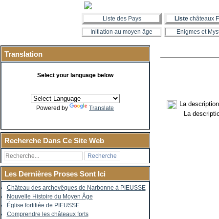
Liste des Pays
Liste
châteaux F
Initiation au moyen âge
Enigmes et Mys
Translation
Select your language below
La descriptio
Powered by
Translate
La descript
Recherche Dans Ce Site Web
Les Dernières Proses Sont Ici
Château des archevêques de Narbonne à PIEUSSE
Nouvelle Histoire du Moyen Âge
Église fortifiée de PIEUSSE
Comprendre les châteaux forts