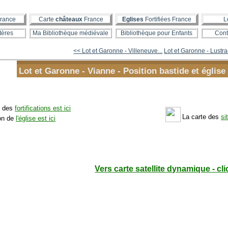
rance
Carte
châteaux
France
Eglises
Fortifiées France
L
tères
Ma Bibliothèque médiévale
Bibliothèque pour Enfants
Cont
<< Lot et Garonne - Villeneuve...
Lot et Garonne - Lustrac
Lot et Garonne - Vianne - Position bastide et église 
n des
fortifications est ici
La carte des
si
ion de
l'église est ici
Vers carte satellite dynamique - cli