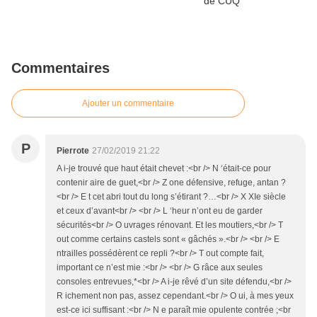
Commentaires
Ajouter un commentaire
P
Pierrote
27/02/2019 21:22
A i-je trouvé que haut était chevet :<br /> N ‘était-ce pour
contenir aire de guet,<br /> Z one défensive, refuge, antan ?
<br /> E t cet abri tout du long s’étirant ?…<br /> X XIe siècle
et ceux d’avant<br /> <br /> L ‘heur n’ont eu de garder
sécurités<br /> O uvrages rénovant. Et les moutiers,<br /> T
out comme certains castels sont « gâchés ».<br /> <br /> E
ntrailles possédèrent ce repli ?<br /> T out compte fait,
important ce n’est mie :<br /> <br /> G râce aux seules
consoles entrevues,*<br /> A i-je rêvé d’un site défendu,<br />
R ichement non pas, assez cependant.<br /> O ui, à mes yeux
est-ce ici suffisant :<br /> N e paraît mie opulente contrée ;<br