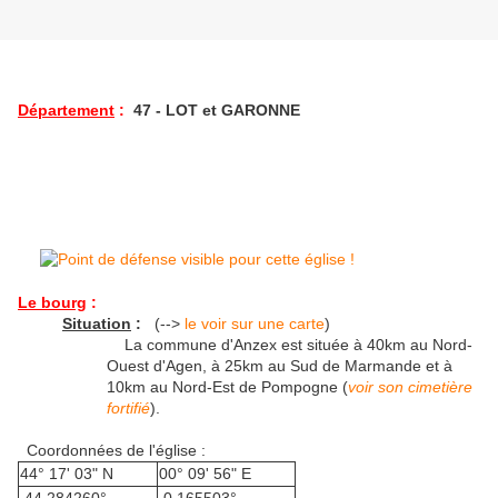
Département
:
47 - LOT et GARONNE
Le bourg
:
Situation
:
(-->
le voir sur une carte
)
La commune d'Anzex est située à 40km au Nord-
Ouest d'Agen, à 25km au Sud de Marmande et à
10km au Nord-Est de Pompogne (
voir son cimetière
fortifié
).
Coordonnées de l'église :
44° 17' 03" N
00° 09' 56" E