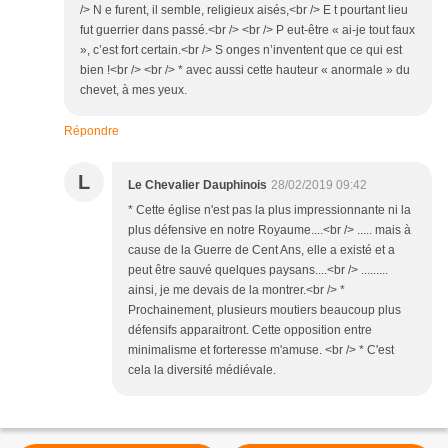
/> N e furent, il semble, religieux aisés,<br /> E t pourtant lieu
fut guerrier dans passé.<br /> <br /> P eut-être « ai-je tout faux
», c’est fort certain.<br /> S onges n’inventent que ce qui est
bien !<br /> <br /> * avec aussi cette hauteur « anormale » du
chevet, à mes yeux.
Répondre
L
Le Chevalier Dauphinois
28/02/2019 09:42
* Cette église n'est pas la plus impressionnante ni la
plus défensive en notre Royaume....<br /> ..... mais à
cause de la Guerre de Cent Ans, elle a existé et a
peut être sauvé quelques paysans....<br /> .........
ainsi, je me devais de la montrer.<br /> *
Prochainement, plusieurs moutiers beaucoup plus
défensifs apparaitront. Cette opposition entre
minimalisme et forteresse m'amuse. <br /> * C'est
cela la diversité médiévale.