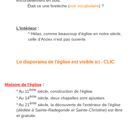
encorbellement en bois.
Était ce une bretèche (
voir vocabulaire
) ?
L'intérieur
:
* Hélas, comme beaucoup d'église en notre siècle,
celle d'Anzex n'est pas ouverte.
Le diaporama de l'église est visible ici - CLIC
Histoire de l'église
:
ème
* Au 11
siècle, construction de l'église.
ème
* Au 14
siècle, deux chapelles sont ajoutées.
ème
* Au 21
siècle, la découverte de l'extérieur de l'église
(
dédiée à Sainte-Radegonde et Sainte-Christine
) est libre
et gratuite.