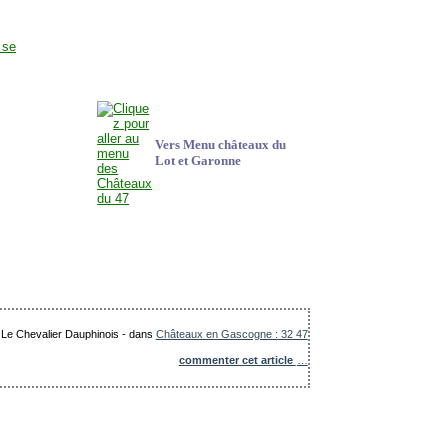
Vers Menu châteaux du
Lot et Garonne
: Le Chevalier Dauphinois
-
dans
Châteaux en Gascogne : 32 47
commenter cet article
…