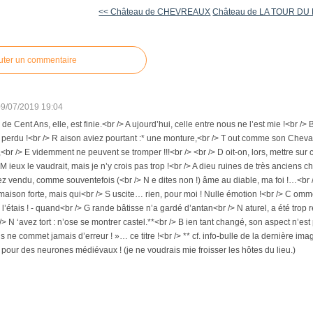
<< Château de CHEVREAUX
Château de LA TOUR DU 
uter un commentaire
09/07/2019 19:04
de Cent Ans, elle, est finie.<br /> A ujourd’hui, celle entre nous ne l’est mie !<br /> 
st perdu !<br /> R aison aviez pourtant :* une monture,<br /> T out comme son Cheva
br /> E videmment ne peuvent se tromper !!!<br /> <br /> D oit-on, lors, mettre sur
M ieux le vaudrait, mais je n’y crois pas trop !<br /> A dieu ruines de très anciens ch
vez vendu, comme souventefois (<br /> N e dites non !) âme au diable, ma foi !…<br /> 
aison forte, mais qui<br /> S uscite… rien, pour moi ! Nulle émotion !<br /> C omm
je l’étais ! - quand<br /> G rande bâtisse n’a gardé d’antan<br /> N aturel, a été tro
 /> N ‘avez tort : n’ose se montrer castel.**<br /> B ien tant changé, son aspect n’est 
 ne commet jamais d’erreur ! »… ce titre !<br /> ** cf. info-bulle de la dernière image 
pour des neurones médiévaux ! (je ne voudrais mie froisser les hôtes du lieu.)