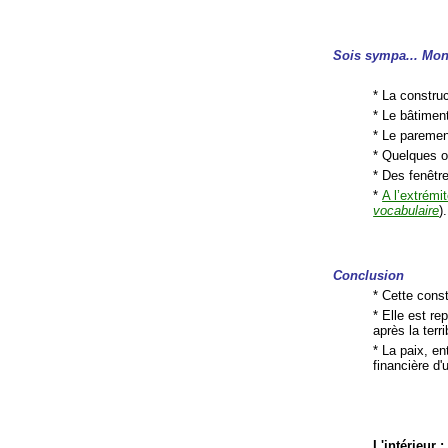
Sois sympa... Mont
* La construc
* Le bâtimen
* Le paremen
* Quelques 
* Des fenêt
*
A l’extrémi
vocabulaire
).
Conclusion
* Cette const
* Elle est r
après la terr
* La paix, e
financière d
L'intérieur
: