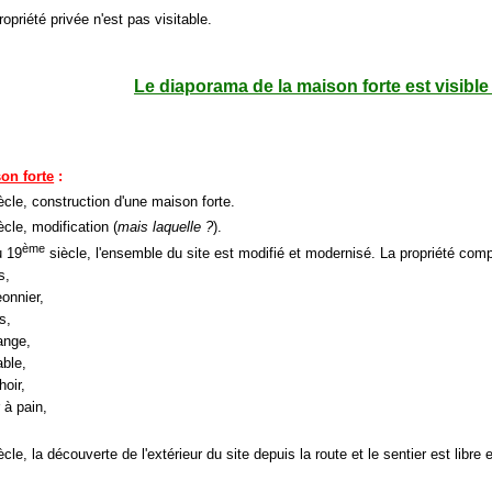
ropriété privée n'est pas visitable.
Le diaporama de la maison forte est visible 
son forte
:
ècle, construction d'une maison forte.
ècle, modification (
mais laquelle ?
).
ème
 19
siècle, l'ensemble du site est modifié et modernisé. La propriété com
s,
eonnier,
s,
ange,
able,
hoir,
 à pain,
cle, la découverte de l'extérieur du site depuis la route et le sentier est libre e