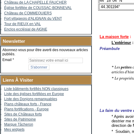
44° 18' 04" N
Château de LA CHAPELLE FAUCHER
44.301194°
Église fortifiée de COUSSAC-BONNEVAL
Château de COMMEQUIERS
Fort villageois d'ALIGNAN du VENT
Tour de RIEUX en VAL
Enclos ecclésial de AIGNE
La maison forte
:
Newsletter
L'extérieur
:
Préambule
Abonnez-vous pour être averti des nouveaux articles
publiés.
Email
* Les
petites
c
articles d'hi
* Le propriét
Liens À Visiter
Liste bâtiments fortifiés NON classiques
Liste des églises fortifiées en Europe
Liste des Donjons remarquables
Plans châteaux forts - France
Plans fortifications - Europe
La faim du ventre d
Sites de Châteaux forts
* Après avoi
Sites de Patrimoine
destrier me 
Marque Tâcheron
direction de 
Mes widgets
* Soudain, m