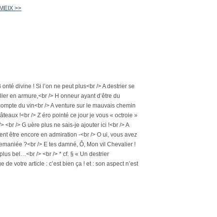
MEIX >>
B onté divine ! Si l’on ne peut plus<br /> A destrier se
lier en armure,<br /> H onneur ayant d’être du
 compte du vin<br /> A venture sur le mauvais chemin
âteaux !<br /> Z éro pointé ce jour je vous « octroie »
<br /> G uère plus ne sais-je ajouter ici !<br /> A
ent être encore en admiration -<br /> O ui, vous avez
p remaniée ?<br /> E tes damné, Ô, Mon vil Chevalier !
plus bel…<br /> <br /> * cf. § « Un destrier
de votre article : c’est bien ça ! et : son aspect n’est