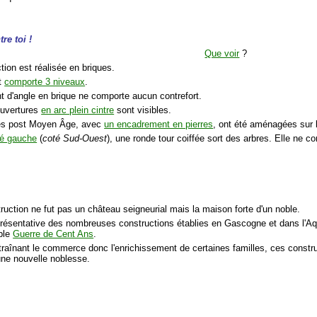
re toi !
Que voir
?
tion est réalisée en briques.
t
comporte 3 niveaux
.
t d'angle en brique ne comporte aucun contrefort.
ouvertures
en arc plein cintre
sont visibles.
res post Moyen Âge, avec
un encadrement en pierres
, ont été aménagées sur 
té gauche
(
coté Sud-Ouest
), une ronde tour coiffée sort des arbres. Elle ne c
ruction ne fut pas un château seigneurial mais la maison forte d'un noble.
eprésentative des nombreuses constructions établies en Gascogne et dans l'Aq
ible
Guerre de Cent Ans
.
ntraînant le commerce donc l'enrichissement de certaines familles, ces constr
'une nouvelle noblesse.