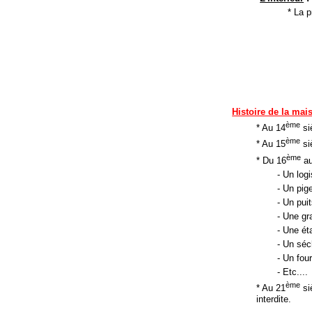
* La p
Histoire de la mai
ème
* Au 14
si
ème
* Au 15
si
ème
* Du 16
au
- Un logi
- Un pig
- Un puit
- Une gr
- Une ét
- Un séc
- Un four
- Etc....
ème
* Au 21
siè
interdite.