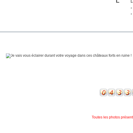
L
L
*
*
Toutes les photos présente