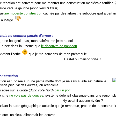
le réaction est souvent pour me montrer une construction médiévale fortifiée (
arde vers la gauche (
donc vers l'Ouest
).
qu'
une modeste construction
cachée par des arbres, je subodore qu'il a certai
te auberge.
inois ne commet jamais d'erreur !
 je ne bougeais pas, mon palefroi me jette au sol.
, le nez dans la luzerne que
je découvre ce panneau
.
sniffant l'herbe
que je me souviens de mon préambule.
Castel ou maison forte ?
onstruction
tion est posée sur une petite motte dont je ne sais si elle est naturelle
age plat, j'ai des doutes
) ou artificielle.
écédée sur la droite (
donc coté Nord
)
par un pont
.
nt, je
ne vois pas de douves
, système défensif classique dans une région pl
N'y avait-il aucune rivière ?
tudiant la carte géographique actuelle que je remarque, proche de la construct
 que l'un d'eux alimentait les douves.