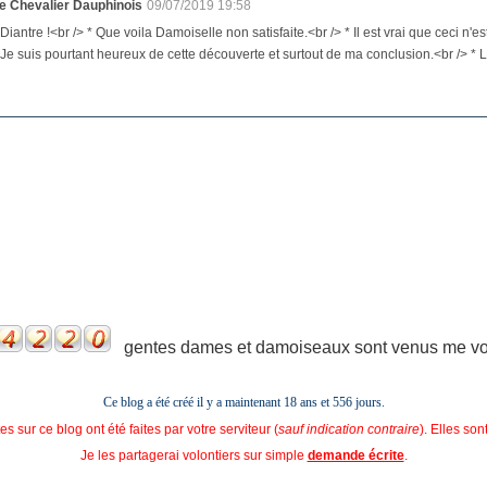
e Chevalier Dauphinois
09/07/2019 19:58
 Diantre !<br /> * Que voila Damoiselle non satisfaite.<br /> * Il est vrai que ceci n'
 Je suis pourtant heureux de cette découverte et surtout de ma conclusion.<br /> * La
gentes dames et damoiseaux sont venus me voir
Ce blog a été créé il y a maintenant 18 ans et
556 jours.
s sur ce blog ont été faites par votre serviteur (
sauf indication contraire
). Elles so
Je les partagerai volontiers sur simple
demande écrite
.