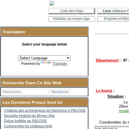
Liste des Pays
Liste
châteaux F
Initiation au moyen âge
Enigmes et Mys
Translation
Select your language below
Département
:
47 
Powered by
Translate
Recherche Dans Ce Site Web
Le bourg
:
Situation
:
La co
Les Dernières Proses Sont Ici
25km 
moulin
Château des archevêques de Narbonne à PIEUSSE
Nouvelle Histoire du Moyen Âge
Église fortifiée de PIEUSSE
Coordonnées du si
Comprendre les châteaux forts