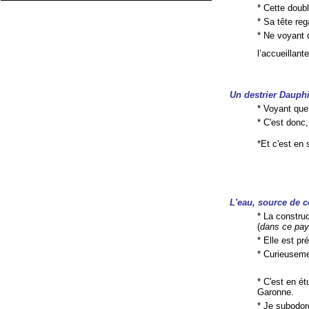
* Cette doub
* Sa tête reg
* Ne voyant 
l’accueillan
Un destrier Dauph
* Voyant que
* C'est donc
*Et c'est en 
L'eau, source de c
* La construc
(
dans ce pays
* Elle est pr
* Curieuseme
* C'est en é
Garonne.
* Je subodore