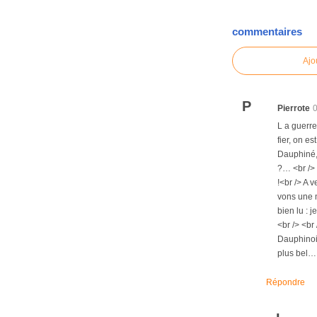
commentaires
Ajo
P
Pierrote
L a guerre 
fier, on e
Dauphiné,<
?… <br /> 
!<br /> A 
vons une m
bien lu : 
<br /> <br
Dauphinois
plus bel… 
Répondre