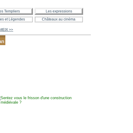
es Templiers
Les expressions
es et Légendes
Châteaux au cinéma
MEIX >>
an