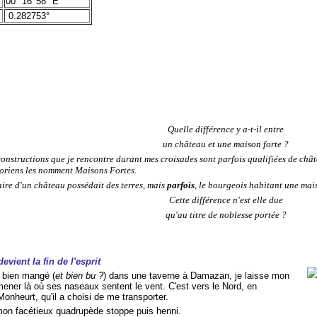
00° 16' 58" E
0.282753°
Quelle différence y a-t-il entre
un château et une maison forte ?
onstructions que je rencontre durant mes croisades sont parfois qualifiées de châte
storiens les nomment Maisons Fortes.
aire d'un château possédait des terres, mais
parfois
, le bourgeois habitant une mais
Cette différence n'est elle due
qu'au titre de noblesse portée ?
evient la fin de l'esprit
r bien mangé (
et bien bu ?
) dans une taverne à Damazan, je laisse mon
mener là où ses naseaux sentent le vent. C'est vers le Nord, en
Monheurt, qu'il a choisi de me transporter.
on facétieux quadrupède stoppe puis henni.