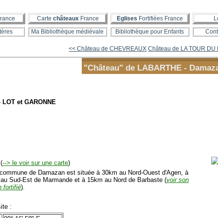
rance
Carte
châteaux
France
Eglises
Fortifiées France
L
tères
Ma Bibliothèque médiévale
Bibliothèque pour Enfants
Cont
<< Château de CHEVREAUX
Château de LA TOUR DU 
"Château" de LABARTHE - Damaz
- LOT et GARONNE
(
--> le voir sur une carte
)
mmune de Damazan est située à 30km au Nord-Ouest d'Agen, à
au Sud-Est de Marmande et à 15km au Nord de Barbaste (
voir son
 fortifié
).
te :