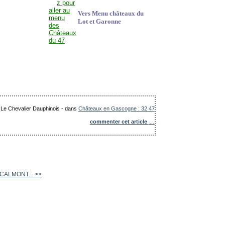
Vers Menu châteaux du
Lot et Garonne
: Le Chevalier Dauphinois
-
dans
Châteaux en Gascogne : 32 47
commenter cet article
…
de CALMONT... >>