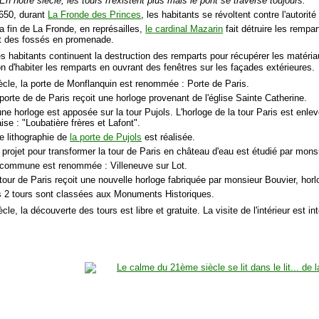
En notre siècle, les tours n'existent plus mais le pont se traverse toujours.
1650, durant
La Fronde des Princes
, les habitants se révoltent contre l'autorit
a fin de La Fronde, en représailles,
le cardinal Mazarin
fait détruire les rempar
 des fossés en promenade.
les habitants continuent la destruction des remparts pour récupérer les matéria
ion d'habiter les remparts en ouvrant des fenêtres sur les façades extérieures.
ècle, la porte de Monflanquin est renommée : Porte de Paris.
porte de de Paris reçoit une horloge provenant de l'église Sainte Catherine.
ne horloge est apposée sur la tour Pujols. L'horloge de la tour Paris est enle
se : "Loubatière frères et Lafont".
e lithographie de
la porte de Pujols
est réalisée.
 projet pour transformer la tour de Paris en château d'eau est étudié par mon
 commune est renommée : Villeneuve sur Lot.
 tour de Paris reçoit une nouvelle horloge fabriquée par monsieur Bouvier, hor
s 2 tours sont classées aux Monuments Historiques.
cle, la découverte des tours est libre et gratuite. La visite de l'intérieur est int