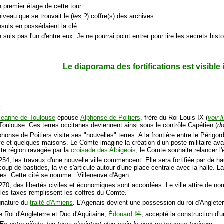
 premier étage de cette tour.
niveau que se trouvait le (
les ?
) coffre(s) des archives.
nsuls en possédaient la clé.
e suis pas l'un d'entre eux. Je ne pourrai point entrer pour lire les secrets hist
Le diaporama des fortifications est visible 
:
Jeanne de Toulouse
épouse
Alphonse de Poitiers
, frère du Roi Louis IX (
voir l
 Toulouse. Ces terres occitanes deviennent ainsi sous le contrôle Capétien (
d
honse de Poitiers visite ses "nouvelles" terres. A la frontière entre le Périgo
e et quelques maisons. Le Comte imagine la création d’un poste militaire av
tte région ravagée par la
croisade des Albigeois
, le Comte souhaite relancer l
1254, les travaux d'une nouvelle ville commencent. Elle sera fortifiée par de h
 de bastides, la vie s'articule autour d'une place centrale avec la halle. La 
res. Cette cité se nomme : Villeneuve d'Agen.
 1270, des libertés civiles et économiques sont accordées. Le ville attire de 
es taxes remplissent les coffres du Comte.
gnature du
traité d'Amiens
. L'Agenais devient une possession du roi d'Angleter
er
le Roi d'Angleterre et Duc d'Aquitaine,
Édouard I
, accepté la construction d'u