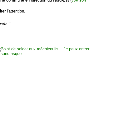
 une commune en direction du Nord-Est (
voir son
rer l'attention.
vale !"