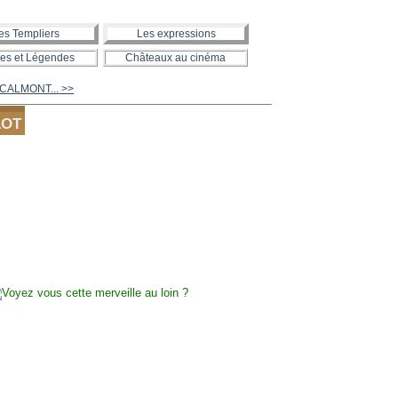
es Templiers
Les expressions
es et Légendes
Châteaux au cinéma
de CALMONT... >>
LOT