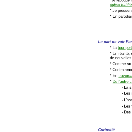
* A l'époque
église fortifi
* Je pressen
* En parodian
Le pari de voir Par
* La
tour-por
* En réalité,
de nouvelles
* Comme sa c
* Contrairem
* En
traversa
*
De l'autre 
- La s
- Les
- L'ho
- Les 
- Des
Curiosité