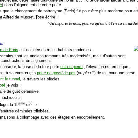
 médiévale, cette haute tour-porte se nommait : Porte de
Monflanquin
. C'est
ée
) dans l'alignement de cette porte.
s que le changement de patronyme (
Paris
) fut pour être plus moderne pour atti
t Alfred de Musset, j'ose écrire :
"Qu'importe le nom, pourvu qu'on ait l'ivresse... médié
is
te de Paris
est coincée entre les habitats modernes.
 certains sont les anciens remparts très modernisés, mais d'autres sont
 constructions en alignement.
onsœur, la base de la tour-porte
est en pierre
, l'élévation est en brique.
ent à sa consœur, la
porte ne possède pas
(
ou plus ?
) de rail pour une herse.
nt le tunnel
, je travers les siècles.
coté
je vois :
alle de guet défensive.
 mâchicoulis.
ème
rloge du 19
siècle.
fenêtres géminées trilobées.
 maisons à colombage avec des étages en encorbellement.