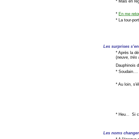
* Mais en re
*
En me reto
* La tour-po
Les surprises s’en
* Après la dé
(
neuve, très 
Dauphinois 
* Soudain....
* Au loin, s'é
* Heu... Si c
Les noms changent