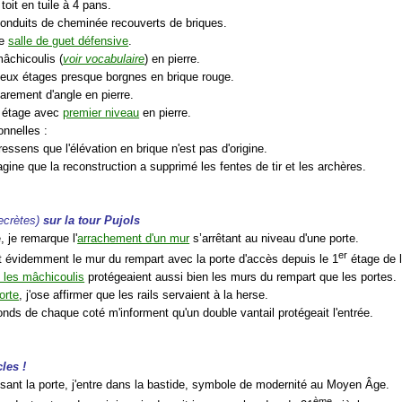
 toit en tuile à 4 pans.
conduits de cheminée recouverts de briques.
ne
salle de guet défensive
.
mâchicoulis (
voir vocabulaire
) en pierre.
deux étages presque borgnes en brique rouge.
arement d'angle en pierre.
n étage avec
premier niveau
en pierre.
onnelles :
ressens que l'élévation en brique n'est pas d'origine.
agine que la reconstruction a supprimé les fentes de tir et les archères.
ecrètes)
sur la tour Pujols
, je remarque l'
arrachement d'un mur
s’arrêtant au niveau d'une porte.
er
st évidemment le mur du rempart avec la porte d'accès depuis le 1
étage de l
 les mâchicoulis
protégeaient aussi bien les murs du rempart que les portes.
orte
, j'ose affirmer que les rails servaient à la herse.
onds de chaque coté m'informent qu'un double vantail protégeait l'entrée.
cles !
ssant la porte, j'entre dans la bastide, symbole de modernité au Moyen Âge.
ème