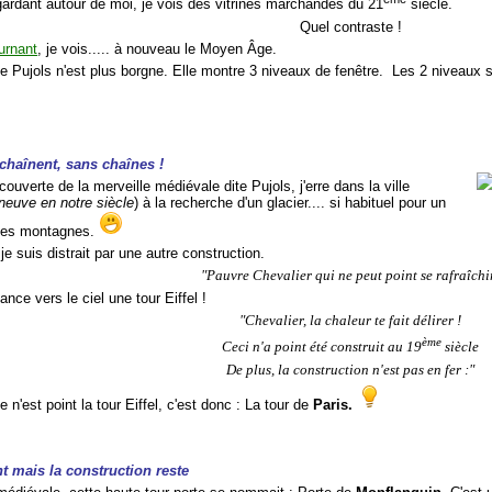
gardant autour de moi, je vois des vitrines marchandes du 21
siècle.
Quel contraste !
urnant
, je vois..... à nouveau le Moyen Âge.
rte Pujols n'est plus borgne. Elle montre 3 niveaux de fenêtre. Les 2 niveau
chaînent, sans chaînes !
couverte de la merveille médiévale dite Pujols, j'erre dans la ville
neuve en notre siècle
) à la recherche d'un glacier.... si habituel pour un
des montagnes.
 je suis distrait par une autre construction.
"Pauvre Chevalier qui ne peut point se rafraîchi
lance vers le ciel une tour Eiffel !
"Chevalier, la chaleur te fait délirer !
ème
Ceci n'a point été construit au 19
siècle
De plus, la construction n'est pas en fer :"
e n'est point la tour Eiffel, c'est donc : La tour de
Paris.
 mais la construction reste