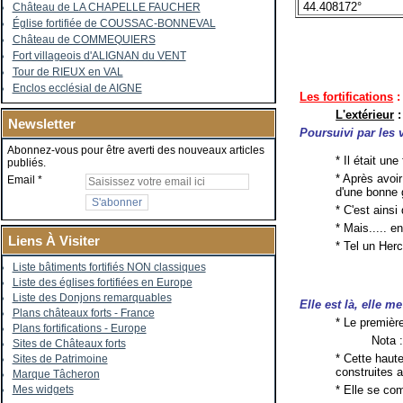
44.408172°
Château de LA CHAPELLE FAUCHER
Église fortifiée de COUSSAC-BONNEVAL
Château de COMMEQUIERS
Fort villageois d'ALIGNAN du VENT
Tour de RIEUX en VAL
Enclos ecclésial de AIGNE
Les fortifications
:
L'extérieur
:
Newsletter
Poursuivi par les vi
Abonnez-vous pour être averti des nouveaux articles
* Il était un
publiés.
* Après avoir
Email
d'une bonne 
* C'est ainsi
* Mais..... e
Liens À Visiter
* Tel un Herc
Liste bâtiments fortifiés NON classiques
Liste des églises fortifiées en Europe
Liste des Donjons remarquables
Elle est là, elle 
Plans châteaux forts - France
* Le premièr
Plans fortifications - Europe
Nota :
Sites de Châteaux forts
* Cette haute
Sites de Patrimoine
construites
Marque Tâcheron
* Elle se co
Mes widgets