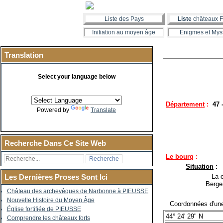
Liste des Pays
Liste
châteaux F
Initiation au moyen âge
Enigmes et Mys
Translation
Select your language below
Département
:
47 
Powered by
Translate
Recherche Dans Ce Site Web
Le bourg
:
Situation
:
La co
Les Dernières Proses Sont Ici
Berge
Château des archevêques de Narbonne à PIEUSSE
Nouvelle Histoire du Moyen Âge
Coordonnées d'une 
Église fortifiée de PIEUSSE
44° 24' 29" N
Comprendre les châteaux forts