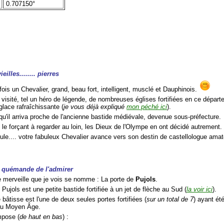
0.707150°
eilles........ pierres
e fois un Chevalier, grand, beau fort, intelligent, musclé et Dauphinois.
 visité, tel un héro de légende, de nombreuses églises fortifiées en ce départ
glace rafraîchissante (
je vous déjà expliqué
mon péché ici
).
 qu'il arriva proche de l'ancienne bastide médiévale, devenue sous-préfecture.
n le forçant à regarder au loin, les Dieux de l'Olympe en ont décidé autrement.
ule.... votre fabuleux Chevalier avance vers son destin de castellologue amateur
me quémande de l'admirer
e merveille que je vois se nomme : La porte de
Pujols
.
 Pujols est une petite bastide fortifiée à un jet de flèche au Sud (
la voir ici
).
 bâtisse est l'une de deux seules portes fortifiées (
sur un total de 7
) ayant ét
 au Moyen Âge.
mpose (
de haut en bas
) :