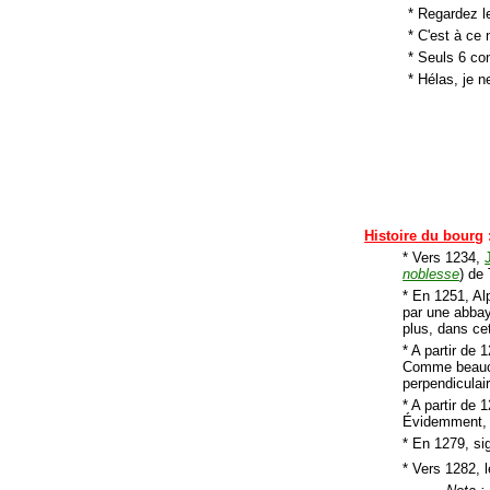
* Regardez le
* C'est à ce 
* Seuls 6 co
* Hélas, je n
Histoire du bourg
* Vers 1234,
noblesse
) de
* En 1251, Alp
par une abbay
plus, dans ce
* A partir de 
Comme beaucoup
perpendiculai
* A partir de
Évidemment, l
* En 1279, si
* Vers 1282, 