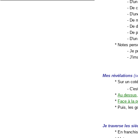
- D'un
- De 
- D'u
- De 
- De 
- De p
- D'u
* Notes pers
- Je p
- J'im
Mes révélations
(s
* Sur un coté
- C'e
*
Au dessus,
*
Face à la p
* Puis, les g
Je traverse les siè
* En franchi