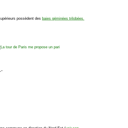
x supérieurs possèdent des
baies géminées trilobées.
r"