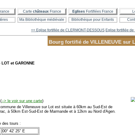
rance
Carte
châteaux
France
Eglises
Fortifiées France
L
tères
Ma Bibliothèque médiévale
Bibliothèque pour Enfants
Cont
<< Eglise fortifiée de CLERMONT-DESSOUS
Eglise fortifiée 
Bourg fortifié de VILLENEUVE sur 
- LOT et GARONNE
(
--> le voir sur une carte
)
mmune de Villeneuve sur Lot est située à 60km au Sud-Est de
rac, à 50km Est-Sud-Est de Marmande et à 12km au Nord d'Agen.
des tours :
00° 42' 25" E