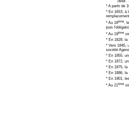
Nota
: 
* A partir de 
* En 1653, à l
remplacement
ème
* Au 18
, 
puis l'obligat
ème
* Au 19
si
* En 1828, la 
* Vers 1845, u
société Agenai
* En 1855, un
* En 1872, un
* En 1875, la
* En 1886, la
* En 1901, le
ème
* Au 21
siè