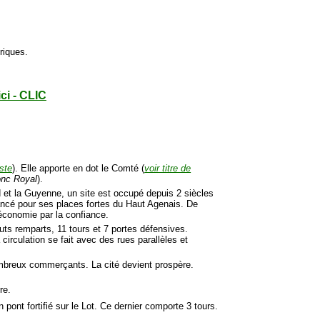
oriques.
ici - CLIC
iste
). Elle apporte en dot le Comté (
voir titre de
onc Royal
).
rd et la Guyenne, un site est occupé depuis 2 siècles
ancé pour ses places fortes du Haut Agenais. De
'économie par la confiance.
auts remparts, 11 tours et 7 portes défensives.
circulation se fait avec des rues parallèles et
nombreux commerçants. La cité devient prospère.
re.
n pont fortifié sur le Lot. Ce dernier comporte 3 tours.