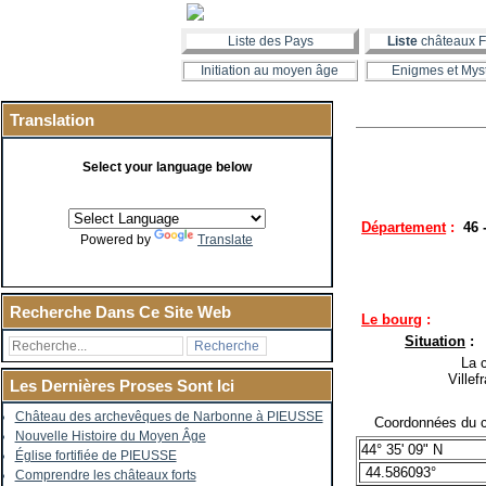
Liste des Pays
Liste
châteaux F
Initiation au moyen âge
Enigmes et Mys
Translation
Select your language below
Département
:
46 
Powered by
Translate
Recherche Dans Ce Site Web
Le bourg
:
Situation
:
La co
Ville
Les Dernières Proses Sont Ici
Château des archevêques de Narbonne à PIEUSSE
Coordonnées du c
Nouvelle Histoire du Moyen Âge
44° 35' 09" N
Église fortifiée de PIEUSSE
44.586093°
Comprendre les châteaux forts