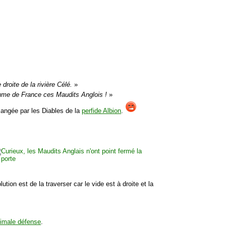
 droite de la rivière Célé.
»
me de France ces Maudits Anglois !
»
mangée par les Diables de la
perfide Albion
.
ion est de la traverser car le vide est à droite et la
nimale défense
.