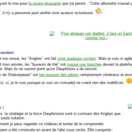
yant le trou pour
la poutre bloquante
que j'ai pensé : "
Cette allumette n'aurait
.. il n'y a personne pour arrêter mon avance victorieuse.
ssentent
t ma venue, les "Anglois" ont fait
choir quelques rochers
. Mais je suis si agil
t mon arrivée, les "buveurs de thé" ont
creusé une tranchée
devant la platefo
e. Mais ils ne savent point qu'un Dauphinois a du ressort.
rs de Shakespeare" ont
fait pousser des arbres
certainement vénéneux et envo
(
si, si, je le suis puisque je suis en croisade
) ne craint rien des maléfices.
i !
nce, la stratégie et la force Dauphinoise sont si connues des Anglais que
r seule solution.
ement je peux regarder ce château et tenter de le comprendre.
aroi a été construite en avant de l'abri sous roche. Elle comporte :