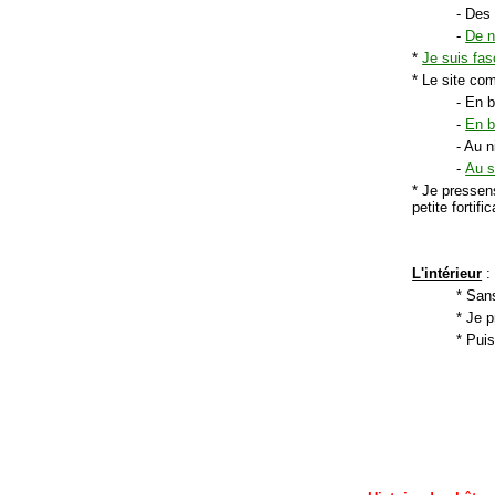
- Des 
-
De n
*
Je suis fas
* Le site co
- En b
-
En b
- Au 
-
Au 
* Je pressens
petite fortifi
L'intérieur
:
* Sans
* Je 
* Puis