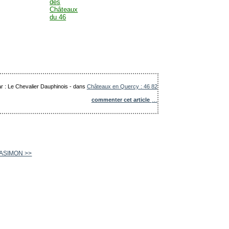
ar : Le Chevalier Dauphinois
-
dans
Châteaux en Quercy : 46 82
commenter cet article
…
BLASIMON >>