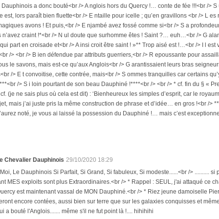
 Dauphinois a donc bouté<br /> A nglois hors du Quercy !… conte de fée !!!<br /> S
 est, lors paraît bien fluette<br /> E ntaille pour icelle ; qu’en gravillons <br /> L e
agiques avons ! Et puis,<br /> E njambé avez fossé comme si<br /> S a profondeur n
 n’avez craint !*<br /> N ul doute que surhomme êtes ! Saint ?… euh…<br /> G ala
ui part en croisade et<br /> A insi croit être saint ! »** Trop aisé est !…<br /> I l est
,<br /> <br /> B ien défendue par attributs guerriers,<br /> R epoussante pour assai
ous le savons, mais est-ce qu’aux Anglois<br /> G arantissaient leurs bras seigneurs 
br /> E t convoitise, cette contrée, mais<br /> S ommes tranquilles car certains qu’y
, ***<br /> S i loin pourtant de son beau Dauphiné !****<br /> <br /> * cf. fin du § « P
* cf. (je ne sais plus où cela est dit) : ‘Bienheureux les simples d’esprit, car le roya
jet, mais j’ai juste pris la même construction de phrase et d’idée… en gros !<br /> ***
l’aurez noté, je vous ai laissé la possession du Dauphiné !… mais c’est exceptionnel,
e Chevalier Dauphinois
29/10/2020 18:29
 Moi, Le Dauphinois Si Parfait, Si Grand, Si fabuleux, Si modeste......<br /> .......... s
ant MES exploits sont plus Extraordinaires.<br /> * Rappel : SEUL, j'ai attaqué ce ch
uercy est maintenant vassal de MON Dauphiné.<br /> * Riez jeune damoiselle Pierr
eront encore contées, aussi bien sur terre que sur les galaxies conquisses et même 
ui a bouté l'Anglois....... même s'il ne fut point là !.... hihihihi