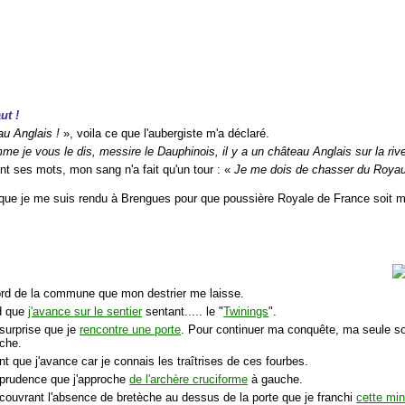
ut !
u Anglais !
», voila ce que l'aubergiste m'a déclaré.
me je vous le dis, messire le Dauphinois, il y a un château Anglais sur la rive
nt ses mots, mon sang n'a fait qu'un tour : «
Je me dois de chasser du Royau
i que je me suis rendu à Brengues pour que poussière Royale de France soit 
ord de la commune que mon destrier me laisse.
ed que
j'avance sur le sentier
sentant..... le "
Twinings
".
 surprise que je
rencontre une porte
. Pour continuer ma conquête, ma seule solut
uche.
nt que j'avance car je connais les traîtrises de ces fourbes.
 prudence que j'approche
de l'archère cruciforme
à gauche.
écouvrant l'absence de bretèche au dessus de la porte que je franchi
cette mi