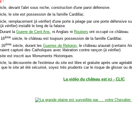
u
:
ècle, devant l'abri sous roche, construction d'une paroi défensive.
cle, le site est possession de la famille Cardillac.
ècle, remplacement (
à vérifier
) d'une porte à péage par une porte défensive s
(
à vérifier
) installé le long de la falaise.
 Durant la
Guerre de Cent Ans
, ni Anglais ni
Routiers
ont occupé ce château.
ème
 16
siècle, le château est toujours possession de la famille Cardillac.
ème
u 16
siècle, durant les
Guerres de Religion
, le château a/aurait (
certains hi
aient capturé des Catholiques avec libération contre rançon (
à vérifier
)
 site est inscrit aux Monuments Historiques.
cle, la découverte de l'extérieur du site est libre et gratuite après une agréab
n que le site ait été sécurisé, soyez très prudents car le risque de glisser ou d
La vidéo du château est ici - CLIC