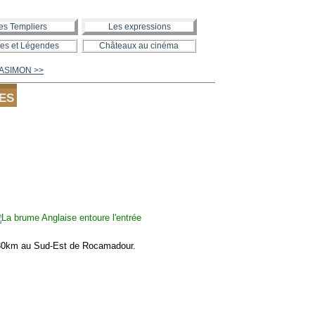
es Templiers
Les expressions
es et Légendes
Châteaux au cinéma
BLASIMON >>
UES
 30km au Sud-Est de Rocamadour.