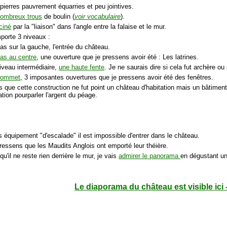
pierres pauvrement équarries et peu jointives.
ombreux trous
de boulin (
voir vocabulaire
).
ciné
par la "liaison" dans l'angle entre la falaise et le mur.
mporte 3 niveaux :
as sur la gauche, l'entrée du château.
as au centre
, une ouverture que je pressens avoir été : Les latrines.
niveau intermédiaire,
une haute fente
. Je ne saurais dire si cela fut archère ou
sommet
, 3 imposantes ouvertures que je pressens avoir été des fenêtres.
 que cette construction ne fut point un château d'habitation mais un bâtiment 
cation pourparler l'argent du péage.
 équipement "d'escalade" il est impossible d'entrer dans le château.
pressens que les Maudits Anglois ont emporté leur théière.
qu'il ne reste rien derrière le mur, je vais
admirer le panorama
en dégustant u
Le diaporama du château est visible ici 