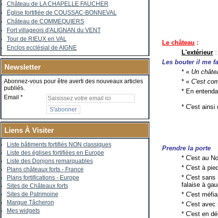
Château de LA CHAPELLE FAUCHER
Église fortifiée de COUSSAC-BONNEVAL
Château de COMMEQUIERS
Fort villageois d'ALIGNAN du VENT
Tour de RIEUX en VAL
Le château
:
Enclos ecclésial de AIGNE
L'extérieur
:
Les bouter il me fa
Newsletter
* «
Un châtea
* «
C'est com
Abonnez-vous pour être averti des nouveaux articles
publiés.
* En entenda
Email
* C'est ains
Liens À Visiter
Liste bâtiments fortifiés NON classiques
Prendre la porte
Liste des églises fortifiées en Europe
* C'est au N
Liste des Donjons remarquables
* C'est à pi
Plans châteaux forts - France
* C'est sans
Plans fortifications - Europe
falaise à ga
Sites de Châteaux forts
* C'est méfia
Sites de Patrimoine
Marque Tâcheron
* C'est avec
Mes widgets
* C'est en d