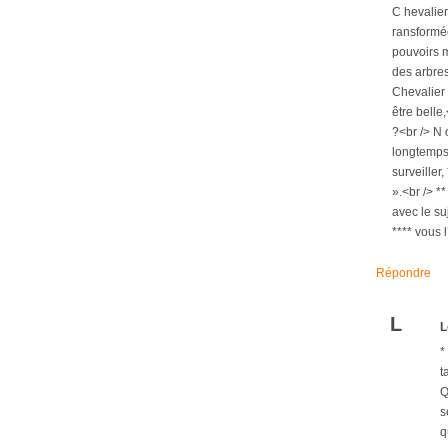
C hevalier
ransformée
pouvoirs m
des arbres
Chevalier q
être belle
?<br /> N 
longtemps<
surveiller
».<br /> *
avec le su
**** vous 
Répondre
L
L
*
t
Q
s
q