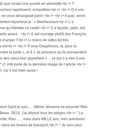
 ûr que lorsqu’une poutre en allumette<br /> T
s rochers rapetissent, échantillon<br /> <br /> D e vos
e vous dérangeait point ;<br /> <br /> A ussi, venin
mment répondrai-je : « Bienheureux<br /> L e
 vrai qu’intimide ce castel.<br /> S a façade, jadis, dut
llants assez…<br /> E tait ouvrage plutôt des François
d’antan ?<br /> U nivers de luttes fut très
 est<br /> <br /> P reux Dauphinois, là, pour la
rendre la porte », et § « Je pressens qu’ils pressentent
ume des cieux leur appartient »… ce qui n’a rien à voir
 cf. info-bulle de la dernière image de l’article.<br />
 car il est mien aussi !
i point Saint je suis...... Même Jehanne ne pourrait l'être
âteau, SEUL, j'ai déjoué tous les pièges.<br /> * Le
ote, Riez....... mais dans MILLE ans, mes aventures
dans les fusées de transport.<br /> * Je suis celui