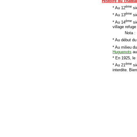
Histoire du châtea
ème
* Au 12
si
ème
* Au 13
siè
ème
* Au 14
si
village refuge 
Nota :
* Au début du
* Au milieu d
Huguenots
aur
* En 1925, le
ème
* Au 21
siè
interdite. Bie