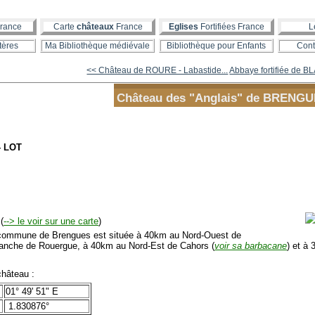
rance
Carte
châteaux
France
Eglises
Fortifiées France
L
tères
Ma Bibliothèque médiévale
Bibliothèque pour Enfants
Cont
<< Château de ROURE - Labastide...
Abbaye fortifiée de 
Château des "Anglais" de BRENG
- LOT
(
--> le voir sur une carte
)
mmune de Brengues est située à 40km au Nord-Ouest de
franche de Rouergue, à 40km au Nord-Est de Cahors (
voir sa barbacane
) et à
hâteau :
01° 49' 51" E
1.830876°