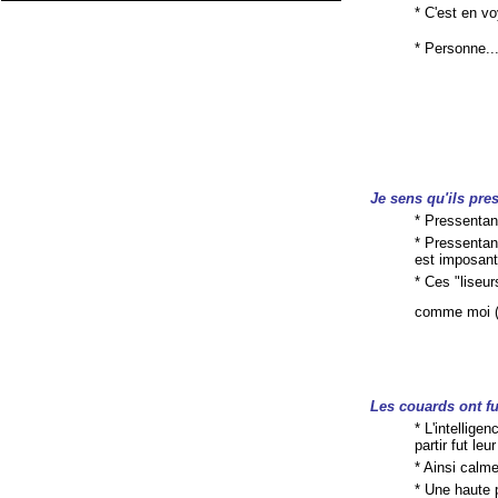
* C'est en vo
* Personne..
Je sens qu'ils pre
* Pressentan
* Pressentan
est imposant
* Ces "liseu
comme moi 
Les
couards
ont fu
* L'intellige
partir fut leu
* Ainsi calm
* Une haute p