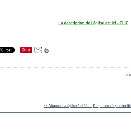
La description de l'église est ici - CLIC
Pub
<< Diaporama église fortifiée...
Diaporama église fortifi