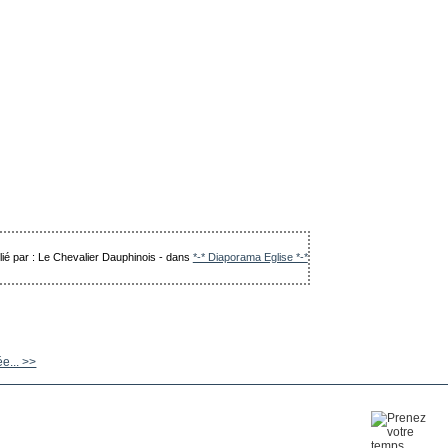
lié par : Le Chevalier Dauphinois
-
dans
*-* Diaporama Eglise *-*
ée... >>