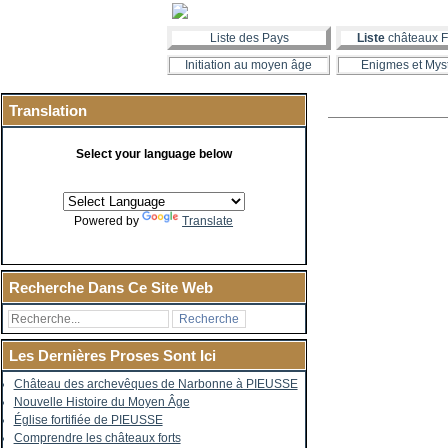
Liste des Pays
Liste
châteaux F
Initiation au moyen âge
Enigmes et Mys
Translation
Select your language below
Powered by
Translate
Recherche Dans Ce Site Web
Les Dernières Proses Sont Ici
Château des archevêques de Narbonne à PIEUSSE
Nouvelle Histoire du Moyen Âge
Église fortifiée de PIEUSSE
Comprendre les châteaux forts