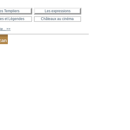
es Templiers
Les expressions
es et Légendes
Châteaux au cinéma
ée... >>
zan