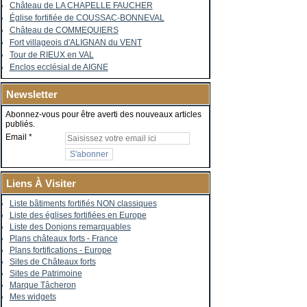
Château de LA CHAPELLE FAUCHER
Église fortifiée de COUSSAC-BONNEVAL
Château de COMMEQUIERS
Fort villageois d'ALIGNAN du VENT
Tour de RIEUX en VAL
Enclos ecclésial de AIGNE
Newsletter
Abonnez-vous pour être averti des nouveaux articles
publiés.
Email
Liens À Visiter
Liste bâtiments fortifiés NON classiques
Liste des églises fortifiées en Europe
Liste des Donjons remarquables
Plans châteaux forts - France
Plans fortifications - Europe
Sites de Châteaux forts
Sites de Patrimoine
Marque Tâcheron
Mes widgets