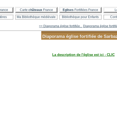
rance
Carte
châteaux
France
Eglises
Fortifiées France
L
tères
Ma Bibliothèque médiévale
Bibliothèque pour Enfants
Cont
<< Diaporama église fortifiée...
Diaporama église fortifi
Diaporama église fortifiée de Sarba
La description de l'église est ici - CLIC