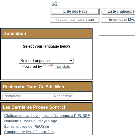
Liste des Pays
Liste
châteaux F
Initiation au moyen âge
Enigmes et Mys
Translation
Select your language below
Powered by
Translate
Recherche Dans Ce Site Web
Les Dernières Proses Sont Ici
Château des archevêques de Narbonne à PIEUSSE
Nouvelle Histoire du Moyen Âge
Église fortifiée de PIEUSSE
Comprendre les châteaux forts