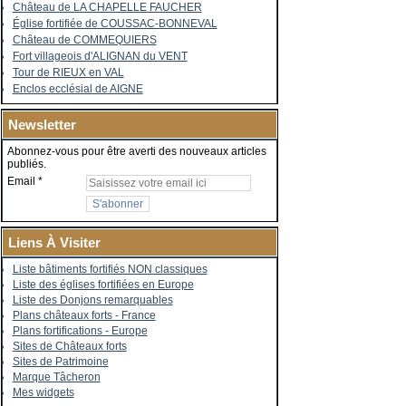
Château de LA CHAPELLE FAUCHER
Église fortifiée de COUSSAC-BONNEVAL
Château de COMMEQUIERS
Fort villageois d'ALIGNAN du VENT
Tour de RIEUX en VAL
Enclos ecclésial de AIGNE
Newsletter
Abonnez-vous pour être averti des nouveaux articles
publiés.
Email
Liens À Visiter
Liste bâtiments fortifiés NON classiques
Liste des églises fortifiées en Europe
Liste des Donjons remarquables
Plans châteaux forts - France
Plans fortifications - Europe
Sites de Châteaux forts
Sites de Patrimoine
Marque Tâcheron
Mes widgets