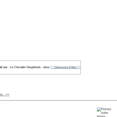
lié par : Le Chevalier Dauphinois
-
dans
*-* Diaporama Eglise *-*
ée... >>