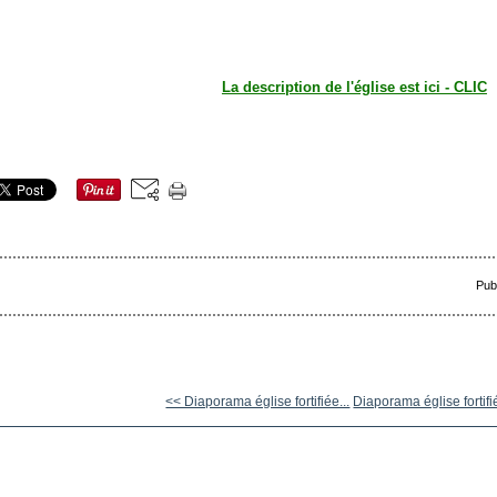
La description de l'église est ici - CLIC
Pub
<< Diaporama église fortifiée...
Diaporama église fortifi