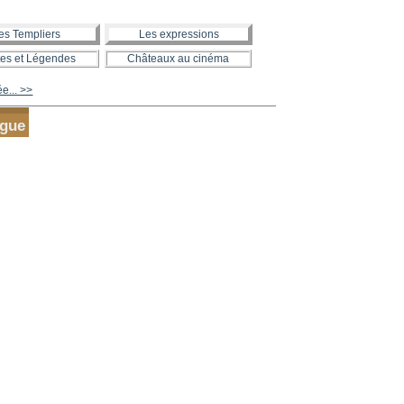
es Templiers
Les expressions
es et Légendes
Châteaux au cinéma
ée... >>
ngue