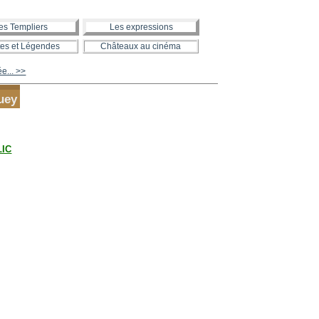
es Templiers
Les expressions
es et Légendes
Châteaux au cinéma
ée... >>
uey
LIC