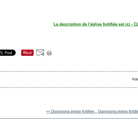
La description de l'église fortifiée est ici - C
Pub
<< Diaporama église fortifiée...
Diaporama église fortifi