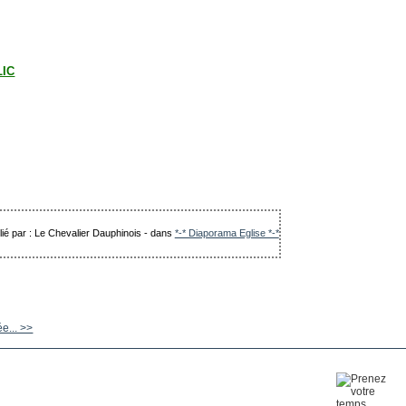
LIC
lié par : Le Chevalier Dauphinois
-
dans
*-* Diaporama Eglise *-*
ée... >>