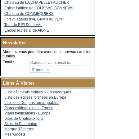
Château de LA CHAPELLE FAUCHER
Église fortifiée de COUSSAC-BONNEVAL
Château de COMMEQUIERS
Fort villageois d'ALIGNAN du VENT
Tour de RIEUX en VAL
Enclos ecclésial de AIGNE
Newsletter
Abonnez-vous pour être averti des nouveaux articles
publiés.
Email
Liens À Visiter
Liste bâtiments fortifiés NON classiques
Liste des églises fortifiées en Europe
Liste des Donjons remarquables
Plans châteaux forts - France
Plans fortifications - Europe
Sites de Châteaux forts
Sites de Patrimoine
Marque Tâcheron
Mes widgets