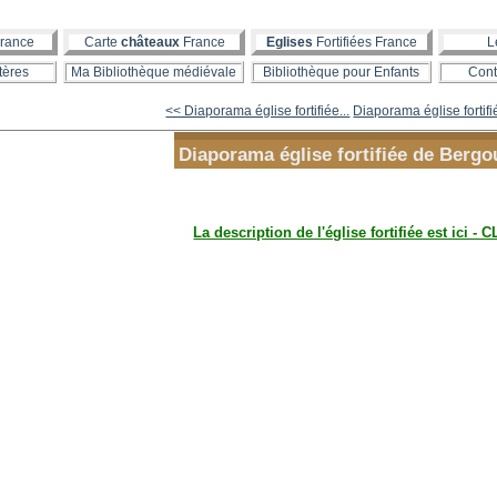
rance
Carte
châteaux
France
Eglises
Fortifiées France
L
tères
Ma Bibliothèque médiévale
Bibliothèque pour Enfants
Cont
<< Diaporama église fortifiée...
Diaporama église fortifi
Diaporama église fortifiée de Bergo
La description de l'église fortifiée est ici - C