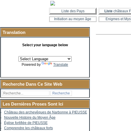
Liste des Pays
Liste
châteaux F
Initiation au moyen âge
Enigmes et Mys
Translation
Select your language below
Powered by
Translate
Recherche Dans Ce Site Web
Les Dernières Proses Sont Ici
Château des archevêques de Narbonne à PIEUSSE
Nouvelle Histoire du Moyen Âge
Église fortifiée de PIEUSSE
Comprendre les châteaux forts