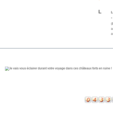
L
L
*
(
a
a