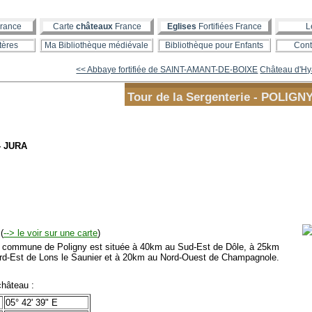
rance
Carte
châteaux
France
Eglises
Fortifiées France
L
tères
Ma Bibliothèque médiévale
Bibliothèque pour Enfants
Cont
<< Abbaye fortifiée de SAINT-AMANT-DE-BOIXE
Château d'Hya
Tour de la Sergenterie - POLIGN
- JURA
(
--> le voir sur une carte
)
mmune de Poligny est située à 40km au Sud-Est de Dôle, à 25km
rd-Est de Lons le Saunier et à 20km au Nord-Ouest de Champagnole.
hâteau :
05° 42' 39" E