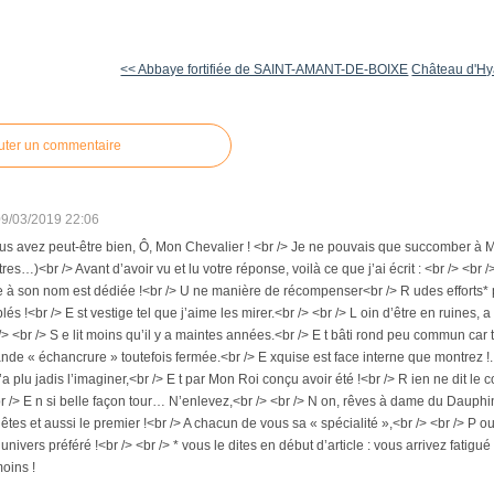
<< Abbaye fortifiée de SAINT-AMANT-DE-BOIXE
Château d'Hya
uter un commentaire
09/03/2019 22:06
s avez peut-être bien, Ô, Mon Chevalier ! <br /> Je ne pouvais que succomber à M
utres…)<br /> Avant d’avoir vu et lu votre réponse, voilà ce que j’ai écrit : <br /> <br
 à son nom est dédiée !<br /> U ne manière de récompenser<br /> R udes efforts* po
és !<br /> E st vestige tel que j’aime les mirer.<br /> <br /> L oin d’être en ruines, 
> <br /> S e lit moins qu’il y a maintes années.<br /> E t bâti rond peu commun car t
ande « échancrure » toutefois fermée.<br /> E xquise est face interne que montrez !.
’a plu jadis l’imaginer,<br /> E t par Mon Roi conçu avoir été !<br /> R ien ne dit le contr
 /> E n si belle façon tour… N’enlevez,<br /> <br /> N on, rêves à dame du Dauphin
 êtes et aussi le premier !<br /> A chacun de vous sa « spécialité »,<br /> <br /> P o
nivers préféré !<br /> <br /> * vous le dites en début d’article : vous arrivez fatig
oins !