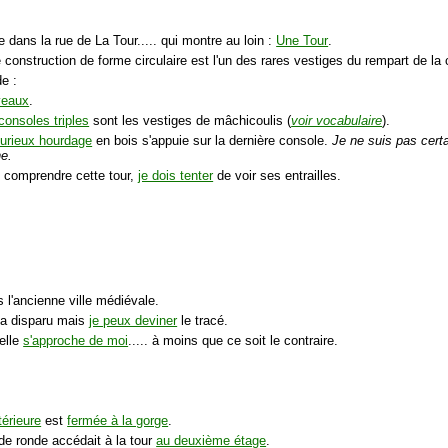
ive dans la rue de La Tour..... qui montre au loin :
Une Tour
.
 construction de forme circulaire est l'un des rares vestiges du rempart de la
e :
veaux
.
consoles triples
sont les vestiges de mâchicoulis (
voir vocabulaire
).
urieux hourdage
en bois s'appuie sur la dernière console.
Je ne suis pas certa
ne.
 comprendre cette tour,
je dois tenter
de voir ses entrailles.
s l'ancienne ville médiévale.
 a disparu mais
je peux deviner
le tracé.
elle
s'approche de moi
..... à moins que ce soit le contraire.
térieure
est
fermée à la gorge
.
de ronde accédait à la tour
au deuxième étage
.