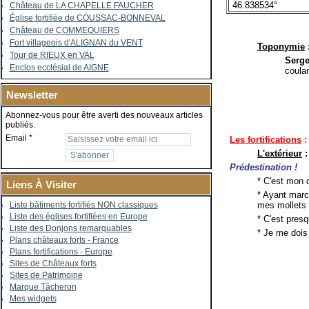
46.838534°
Château de LA CHAPELLE FAUCHER
Église fortifiée de COUSSAC-BONNEVAL
Château de COMMEQUIERS
Fort villageois d'ALIGNAN du VENT
Toponymie
Tour de RIEUX en VAL
Serge
Enclos ecclésial de AIGNE
coulan
Newsletter
Abonnez-vous pour être averti des nouveaux articles
publiés.
Email
Les fortifications
:
L'extérieur
:
Prédestination !
* C'est mon 
Liens À Visiter
* Ayant marc
mes mollets
Liste bâtiments fortifiés NON classiques
Liste des églises fortifiées en Europe
* C'est presq
Liste des Donjons remarquables
* Je me dois
Plans châteaux forts - France
Plans fortifications - Europe
Sites de Châteaux forts
Sites de Patrimoine
Marque Tâcheron
Mes widgets