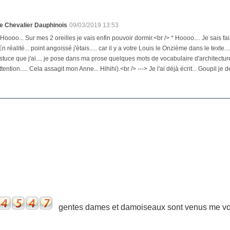
e Chevalier Dauphinois
09/03/2019 13:53
 Hoooo... Sur mes 2 oreilles je vais enfin pouvoir dormir.<br /> * Hoooo.... Je sais
En réalité... point angoissé j'étais..... car il y a votre Louis le Onzième dans le texte.
stuce que j'ai.... je pose dans ma prose quelques mots de vocabulaire d'architectur
ttention..... Cela assagit mon Anne... Hihihi).<br /> ---> Je l'ai déjà écrit... Goupil je d
gentes dames et damoiseaux sont venus me voir