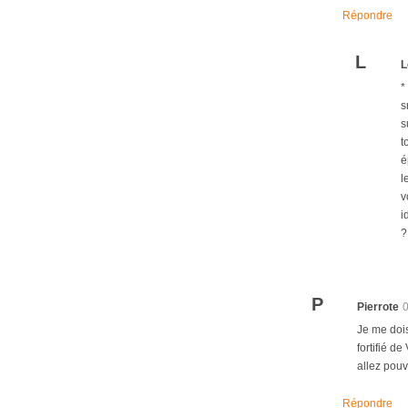
Répondre
L
L
*
s
s
t
é
l
v
i
?
P
Pierrote
Je me dois
fortifié d
allez pouv
Répondre