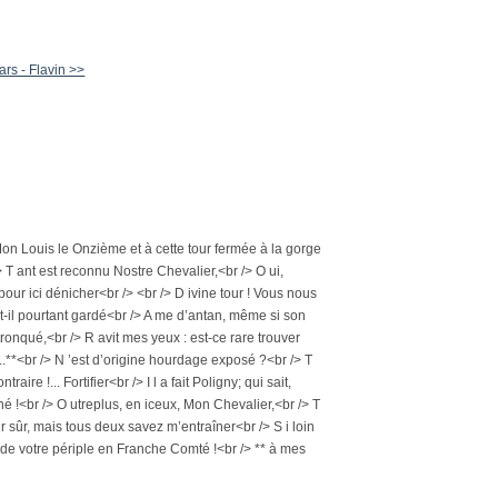
rs - Flavin >>
on Louis le Onzième et à cette tour fermée à la gorge
 /> T ant est reconnu Nostre Chevalier,<br /> O ui,
ur ici dénicher<br /> <br /> D ivine tour ! Vous nous
a t-il pourtant gardé<br /> A me d’antan, même si son
ronqué,<br /> R avit mes yeux : est-ce rare trouver
..**<br /> N ’est d’origine hourdage exposé ?<br /> T
aire !... Fortifier<br /> I l a fait Poligny; qui sait,
é !<br /> O utreplus, en iceux, Mon Chevalier,<br /> T
ur sûr, mais tous deux savez m’entraîner<br /> S i loin
ué de votre périple en Franche Comté !<br /> ** à mes