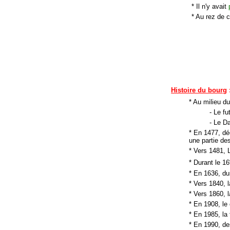
* Il n'y avait
* Au rez de c
Histoire du bourg
* Au milieu d
- Le fu
- Le D
* En 1477, d
une partie de
* Vers 1481, L
* Durant le 16
* En 1636, du
* Vers 1840, l
* Vers 1860, l
* En 1908, le
* En 1985, la
* En 1990, des