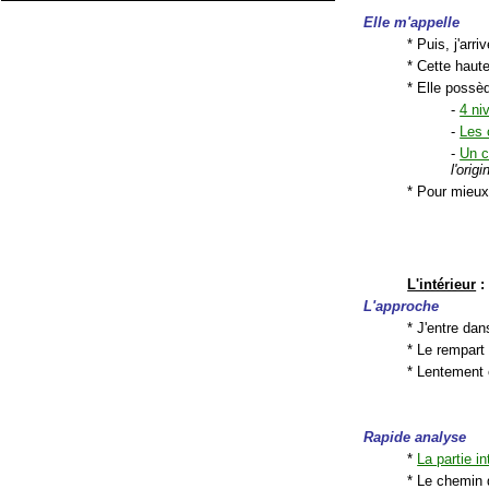
Elle m'appelle
* Puis, j'arr
* Cette haute
* Elle possèd
-
4 ni
-
Les 
-
Un c
l'origi
* Pour mieux
L'intérieur
:
L'approche
* J'entre dan
* Le rempart
* Lentement 
Rapide analyse
*
La partie in
* Le chemin 