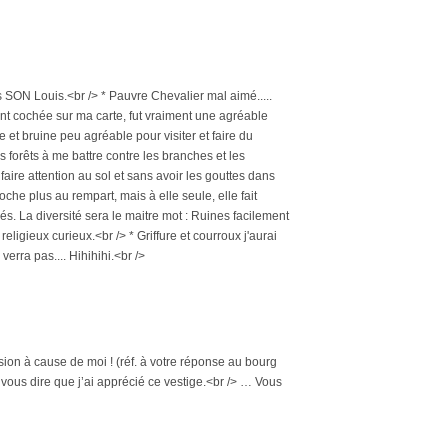
 mais SON Louis.<br /> * Pauvre Chevalier mal aimé.....
demment cochée sur ma carte, fut vraiment une agréable
ie et bruine peu agréable pour visiter et faire du
s forêts à me battre contre les branches et les
 faire attention au sol et sans avoir les gouttes dans
roche plus au rempart, mais à elle seule, elle fait
s. La diversité sera le maitre mot : Ruines facilement
ligieux curieux.<br /> * Griffure et courroux j'aurai
verra pas.... Hihihihi.<br />
sion à cause de moi ! (réf. à votre réponse au bourg
 vous dire que j’ai apprécié ce vestige.<br /> … Vous