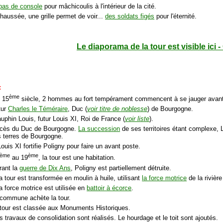
pas de console
pour mâchicoulis à l'intérieur de la cité.
haussée, une grille permet de voir...
des soldats figés
pour l'éternité.
Le diaporama de la tour est visible ici 
:
ème
u 15
siècle, 2 hommes au fort tempérament commencent à se jauger avant d
tur
Charles le Téméraire
, Duc (
voir titre de noblesse
) de Bourgogne.
auphin Louis, futur Louis XI, Roi de France (
voir liste
).
écès du Duc de Bourgogne.
La succession
de ses territoires étant complexe, Lo
s terres de Bourgogne.
ouis XI fortifie Poligny pour faire un avant poste.
ème
ème
au 19
, la tour est une habitation.
rant la
guerre de Dix Ans
, Poligny est partiellement détruite.
a tour est transformée en moulin à huile, utilisant
la force motrice
de la rivièr
a force motrice est utilisée en
battoir à écorce
.
 commune achète la tour.
 tour est classée aux Monuments Historiques.
 travaux de consolidation sont réalisés. Le hourdage et le toit sont ajoutés.