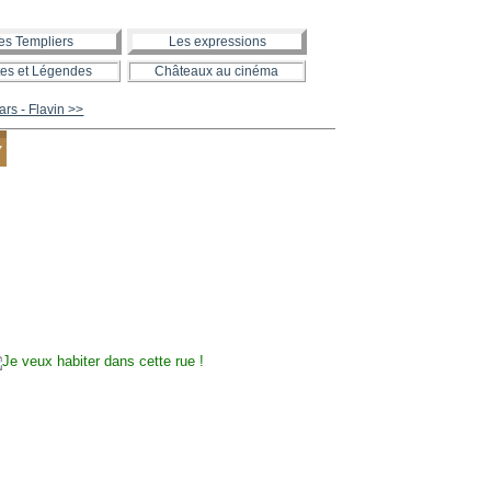
es Templiers
Les expressions
es et Légendes
Châteaux au cinéma
rs - Flavin >>
Y