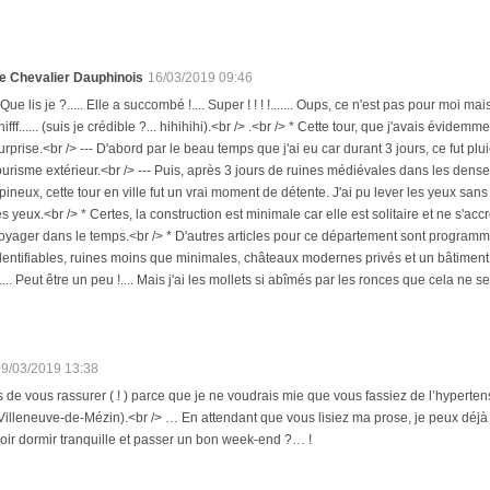
e Chevalier Dauphinois
16/03/2019 09:46
 Que lis je ?..... Elle a succombé !.... Super ! ! ! !....... Oups, ce n'est pas pour moi
nifff...... (suis je crédible ?... hihihihi).<br /> .<br /> * Cette tour, que j'avais évi
urprise.<br /> --- D'abord par le beau temps que j'ai eu car durant 3 jours, ce fut plu
ourisme extérieur.<br /> --- Puis, après 3 jours de ruines médiévales dans les dense
pineux, cette tour en ville fut un vrai moment de détente. J'ai pu lever les yeux sans
es yeux.<br /> * Certes, la construction est minimale car elle est solitaire et ne s'acc
oyager dans le temps.<br /> * D'autres articles pour ce département sont programmé
dentifiables, ruines moins que minimales, châteaux modernes privés et un bâtiment re
.... Peut être un peu !.... Mais j'ai les mollets si abîmés par les ronces que cela ne se 
09/03/2019 13:38
 de vous rassurer ( ! ) parce que je ne voudrais mie que vous fassiez de l’hyperten
e Villeneuve-de-Mézin).<br /> … En attendant que vous lisiez ma prose, je peux déjà
oir dormir tranquille et passer un bon week-end ?… !