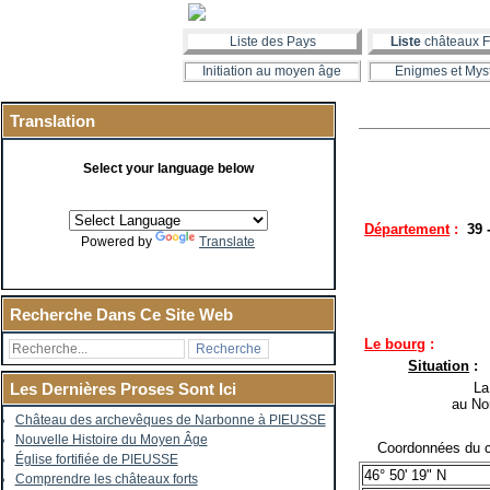
Liste des Pays
Liste
châteaux F
Initiation au moyen âge
Enigmes et Mys
Translation
Select your language below
Département
:
39 
Powered by
Translate
Recherche Dans Ce Site Web
Le bourg
:
Situation
:
La co
Les Dernières Proses Sont Ici
au No
Château des archevêques de Narbonne à PIEUSSE
Nouvelle Histoire du Moyen Âge
Coordonnées du c
Église fortifiée de PIEUSSE
46° 50' 19" N
Comprendre les châteaux forts