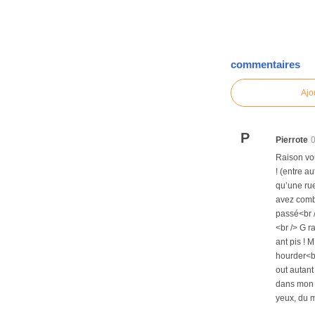
commentaires
Ajo
P
Pierrote
Raison vou
! (entre a
qu’une rue
avez combl
passé<br /
<br /> G r
ant pis ! M
hourder<br
out autant
dans mon u
yeux, du m