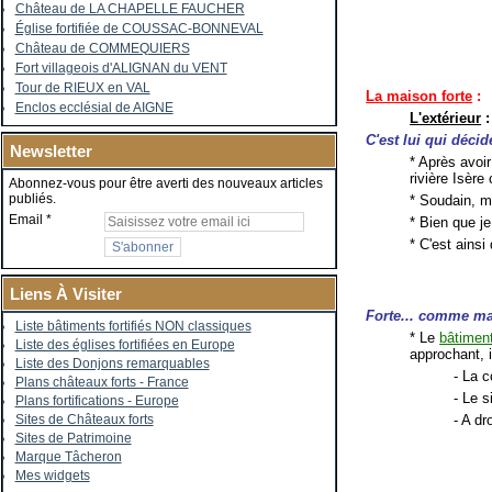
Château de LA CHAPELLE FAUCHER
Église fortifiée de COUSSAC-BONNEVAL
Château de COMMEQUIERS
Fort villageois d'ALIGNAN du VENT
Tour de RIEUX en VAL
La maison forte
:
Enclos ecclésial de AIGNE
L'extérieur
:
C'est lui qui décid
Newsletter
* Après avoir
rivière Isère
Abonnez-vous pour être averti des nouveaux articles
publiés.
* Soudain, m
Email
* Bien que je
* C'est ainsi
Liens À Visiter
Forte... comme m
Liste bâtiments fortifiés NON classiques
* Le
bâtiment
Liste des églises fortifiées en Europe
approchant, 
Liste des Donjons remarquables
- La 
Plans châteaux forts - France
- Le 
Plans fortifications - Europe
- A dr
Sites de Châteaux forts
Sites de Patrimoine
Marque Tâcheron
Mes widgets