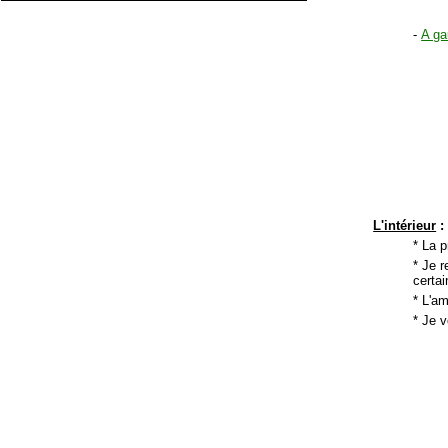
-
A ga
L'intérieur
:
* La p
* Je 
certai
* L'am
* Je 