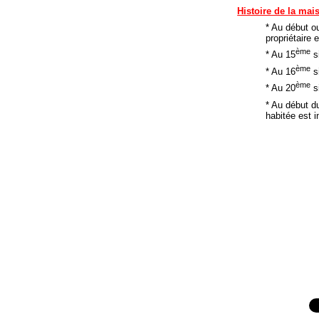
Histoire de la mai
* Au début o
propriétaire 
ème
* Au 15
si
ème
* Au 16
s
ème
* Au 20
si
* Au début d
habitée est i