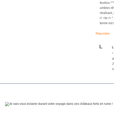
feuillus.**
umbles rêv
ntraînant,
/> <br /> 
terme est 
Répondre
L
L
*
d
J
c