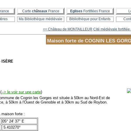
rance
Carte
châteaux
France
Eglises
Fortifiées France
L
tères
Ma Bibliothèque médiévale
Bibliothèque pour Enfants
Cont
<< Château de MONTAILLEUR
Cité médiévale fortifiée 
Maison forte de COGNIN LES GOR
- ISÈRE
(
--> le voir sur une carte
)
mmune de Cognin les Gorges est située à 50km au Nord-Est de
ce, à 50km à l'Ouest de Grenoble et à 30km au Sud de Roybon.
maison forte :
05° 24' 37" E
5.410270°