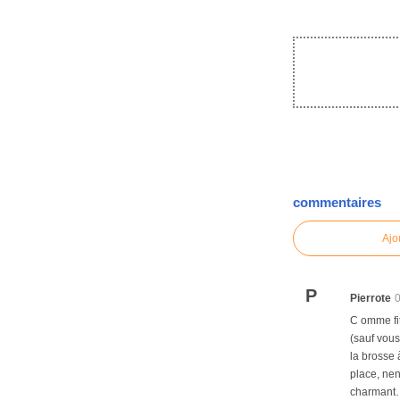
commentaires
Ajo
P
Pierrote
C omme fit
(sauf vous
la brosse 
place, nen
charmant…<