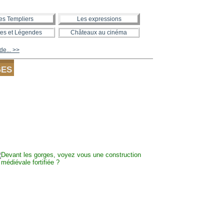
es Templiers
Les expressions
es et Légendes
Châteaux au cinéma
de... >>
GES