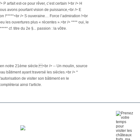
> P arfait est-ce pour rêver, c’est certain !<br /> H
 N ous avons pourtant vision de puissance,<br /> E
ion !*****<br /> S ouveraine… Force l’admiration !<br
u les ouvertures plus « récentes ».<br /> **** oui, le
** cf. titre du 2e §... passion : la vôtre.
le en notre 21ème siècle.<br /> -- Un moulin, source
eau bâtiment ayant traversé les siècles.<br /> *
'autorisation de visiter son bâtiment en le
omplèterai ainsi l'article.