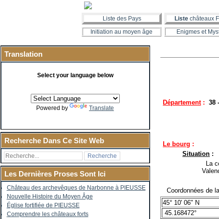
Liste des Pays
Liste
châteaux F
Initiation au moyen âge
Enigmes et Mys
Translation
Select your language below
Département
:
38 
Powered by
Translate
Recherche Dans Ce Site Web
Le bourg
:
Situation
:
La co
Valen
Les Dernières Proses Sont Ici
Château des archevêques de Narbonne à PIEUSSE
Coordonnées de la 
Nouvelle Histoire du Moyen Âge
45° 10' 06" N
Église fortifiée de PIEUSSE
45.168472°
Comprendre les châteaux forts