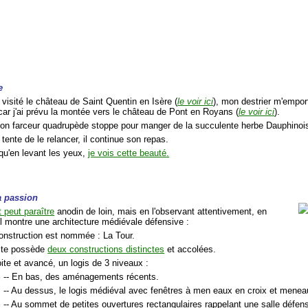
e
 visité le château de Saint Quentin en Isère (
le voir ici
), mon destrier m'empor
 car j'ai prévu la montée vers le château de Pont en Royans (
le voir ici
).
on farceur quadrupède stoppe pour manger de la succulente herbe Dauphinoi
 tente de le relancer, il continue son repas.
 qu'en levant les yeux,
je vois cette beauté.
a passion
 peut paraître
anodin de loin, mais en l'observant attentivement, en
il montre une architecture médiévale défensive :
construction est nommée : La Tour.
site possède
deux constructions distinctes
et accolées.
oite et avancé, un logis de 3 niveaux :
-- En bas, des aménagements récents.
-- Au dessus, le logis médiéval avec fenêtres à men eaux en croix et meneau
-- Au sommet de petites ouvertures rectangulaires rappelant une salle défens