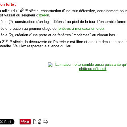
son forte
:
ème
u milieu du 14
siècle, construction d'une tour défensive, certainement pou
est vassal du seigneur d'
Izeron
.
ècle (?), construction d'un logis défensif au pied de la tour. L'ensemble forme
iècle, création au premier étage de
fenêtres à meneaux en croix
.
ècle (?), création d'une porte et de fenêtres "modernes" au niveau bas.
ème
u 21
siècle, la découverte de l'extérieur est libre et gratuite depuis le parkin
nterdite. Veuillez respecter le silence du lieu.