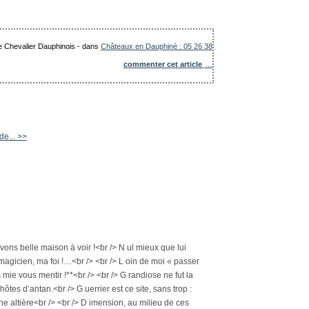
Le Chevalier Dauphinois
-
dans
Châteaux en Dauphiné : 05 26 38
commenter cet article
…
de... >>
vons belle maison à voir !<br /> N ul mieux que lui
n magicien, ma foi !…<br /> <br /> L oin de moi « passer
s mie vous mentir !**<br /> <br /> G randiose ne fut la
ôtes d’antan.<br /> G uerrier est ce site, sans trop :
e altière<br /> <br /> D imension, au milieu de ces