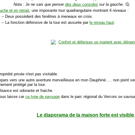
Nota : Je ne sais que penser
des deux consoles
sur la gauche.
🤔
uche et en retrait
, une imposante tour quadrangulaire montrant 4 niveaux :
-- Deux possèdent des fenêtres à meneaux en croix.
-- La fonction défensive de la tour est assurée par
le niveau haut
.
ropriété privée n'est pas visitable.
repars vers une autre aventure merveilleuse en mon Dauphiné..... non point v
nement protégé par la tour.
biance est odorante et fraiche.
vous laisse car
ce type de paysage
dans le parc régional du Vercors se savour
Le diaporama de la maison forte est visible 