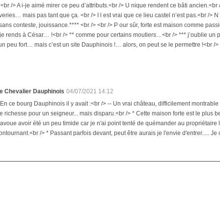
*<br /> A i-je aimé mirer ce peu d’attributs.<br /> U nique rendent ce bâti ancien.<br /
eries… mais pas tant que ça. <br /> I l est vrai que ce lieu castel n’est pas.<br />
 sans conteste, jouissance.**** <br /> <br /> P our sûr, forte est maison comme pass
* je rends à César… !<br /> ** comme pour certains moutiers…<br /> *** j’oublie un pe
un peu fort… mais c’est un site Dauphinois !… alors, on peut se le permettre !<br /> ***
e Chevalier Dauphinois
04/07/2021 14:12
 En ce bourg Dauphinois il y avait :<br /> -- Un vrai château, difficilement montrab
e richesse pour un seigneur... mais disparu.<br /> * Cette maison forte est le plus b
'avoue avoir été un peu timide car je n'ai point tenté de quémander au propriétaire l
ontournant.<br /> * Passant parfois devant, peut être aurais je l'envie d'entrer..... Je c