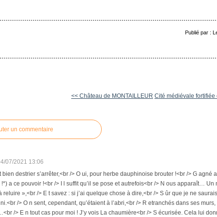
Publié par : 
<< Château de MONTAILLEUR
Cité médiévale fortifiée 
uter un commentaire
04/07/2021 13:06
 bien destrier s’arrêter,<br /> O ui, pour herbe dauphinoise brouter !<br /> G agné a
 !*) a ce pouvoir !<br /> I l suffit qu’il se pose et autrefois<br /> N ous apparaît… U
à reluire »,<br /> E t savez : si j’ai quelque chose à dire,<br /> S ûr que je ne saurai
ni.<br /> O n sent, cependant, qu’étaient à l’abri,<br /> R etranchés dans ses murs, h
br /> E n tout cas pour moi ! J’y vois La chaumière<br /> S écurisée. Cela lui donn