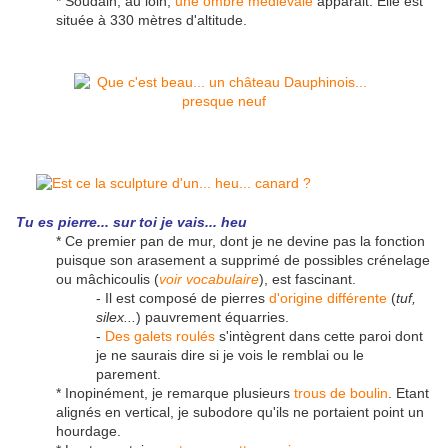
* Soudain, au loin,
une ombre médiévale
apparait. Elle est
située à 330 mètres d'altitude.
Tu es pierre... sur toi je vais... heu
* Ce premier pan de mur, dont je ne devine pas la fonction
puisque son arasement a supprimé de possibles crénelage
ou mâchicoulis (
voir vocabulaire
), est fascinant.
- Il est composé de pierres
d'origine différente
(
tuf,
silex...
) pauvrement équarries.
-
Des galets roulés
s'intègrent dans cette paroi dont
je ne saurais dire si je vois le remblai ou le
parement.
* Inopinément, je remarque plusieurs
trous de boulin
. Etant
alignés en vertical, je subodore qu'ils ne portaient point un
hourdage.