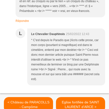
et en réf. au croquis vu par le lien « un croquis du château »,
dans l’historique, ligne « vers 2005… »<br /> **** cf. § «
Préambule ».<br /> ***** voir = vrai, en vieux-francois.
Répondre
L
Le Chevalier Dauphinois
25/02/2022 12:43
* C'est depuis le Paradis que j'écris cette prose, car
mon corps (pourtant si magnifique) est dans le
cimetière, enterré par mon destrier.<br /> * Ceci est
donc mon dernier article puisque Saint Pierre nous
interdit d'utiliser le web.<br /> * N'est ce pas
merveilleux de terminer ce blog par une Delphinale
ruine !<br /> Signé : Pierre... qui roule avec la
mousse et sur qui sera bâti une ###### (secret cela
est).
< Château de PARACOLLS
Eglise fortifiée de SAINT
- Campôme
LAURENT d'ARCE >