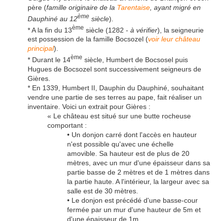
père (
famille originaire de la
Tarentaise
, ayant migré en
ème
Dauphiné au 12
siècle
).
ème
* A la fin du 13
siècle (1282 -
à vérifier
), la seigneurie
est possession de la famille Bocsozel (
voir leur château
principal
).
ème
* Durant le 14
siècle, Humbert de Bocsosel puis
Hugues de Bocsozel sont successivement seigneurs de
Gières.
* En 1339, Humbert II, Dauphin du Dauphiné, souhaitant
vendre une partie de ses terres au pape, fait réaliser un
inventaire. Voici un extrait pour Gières :
« Le château est situé sur une butte rocheuse
comportant :
• Un donjon carré dont l'accès en hauteur
n'est possible qu'avec une échelle
amovible. Sa hauteur est de plus de 20
mètres, avec un mur d'une épaisseur dans sa
partie basse de 2 mètres et de 1 mètres dans
la partie haute. A l'intérieur, la largeur avec sa
salle est de 30 mètres.
• Le donjon est précédé d'une basse-cour
fermée par un mur d'une hauteur de 5m et
d'une épaisseur de 1m.