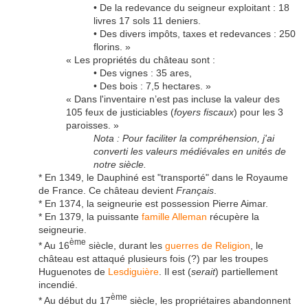
• De la redevance du seigneur exploitant : 18
livres 17 sols 11 deniers.
• Des divers impôts, taxes et redevances : 250
florins. »
« Les propriétés du château sont :
• Des vignes : 35 ares,
• Des bois : 7,5 hectares. »
« Dans l'inventaire n’est pas incluse la valeur des
105 feux de justiciables (
foyers fiscaux
) pour les 3
paroisses. »
Nota : Pour faciliter la compréhension, j'ai
converti les valeurs médiévales en unités de
notre siècle.
* En 1349, le Dauphiné est "transporté" dans le Royaume
de France. Ce château devient
Français
.
* En 1374, la seigneurie est possession Pierre Aimar.
* En 1379, la puissante
famille Alleman
récupère la
seigneurie.
ème
* Au 16
siècle, durant les
guerres de Religion
, le
château est attaqué plusieurs fois (?) par les troupes
Huguenotes de
Lesdiguière
. Il est (
serait
) partiellement
incendié.
ème
* Au début du 17
siècle, les propriétaires abandonnent