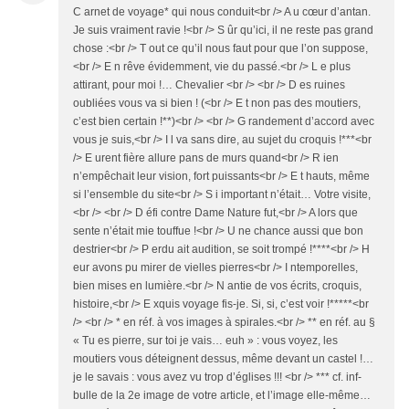
C arnet de voyage* qui nous conduit<br /> A u cœur d’antan.
Je suis vraiment ravie !<br /> S ûr qu’ici, il ne reste pas grand
chose :<br /> T out ce qu’il nous faut pour que l’on suppose,
<br /> E n rêve évidemment, vie du passé.<br /> L e plus
attirant, pour moi !… Chevalier <br /> <br /> D es ruines
oubliées vous va si bien ! (<br /> E t non pas des moutiers,
c’est bien certain !**)<br /> <br /> G randement d’accord avec
vous je suis,<br /> I l va sans dire, au sujet du croquis !***<br
/> E urent fière allure pans de murs quand<br /> R ien
n’empêchait leur vision, fort puissants<br /> E t hauts, même
si l’ensemble du site<br /> S i important n’était… Votre visite,
<br /> <br /> D éfi contre Dame Nature fut,<br /> A lors que
sente n’était mie touffue !<br /> U ne chance aussi que bon
destrier<br /> P erdu ait audition, se soit trompé !****<br /> H
eur avons pu mirer de vielles pierres<br /> I ntemporelles,
bien mises en lumière.<br /> N antie de vos écrits, croquis,
histoire,<br /> E xquis voyage fis-je. Si, si, c’est voir !*****<br
/> <br /> * en réf. à vos images à spirales.<br /> ** en réf. au §
« Tu es pierre, sur toi je vais… euh » : vous voyez, les
moutiers vous déteignent dessus, même devant un castel !…
je le savais : vous avez vu trop d’églises !!! <br /> *** cf. inf-
bulle de la 2e image de votre article, et l’image elle-même…