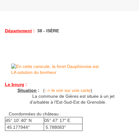
Département
:
38 - ISÈRE
Le bourg
:
Situation
:
(
--> le voir sur une carte
)
La commune de Gières est située à un jet
d'arbalète à l'Est-Sud-Est de Grenoble.
Coordonnées du château :
45° 10' 40" N
05° 47' 17" E
45.177944°
5.788083°