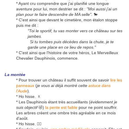
* Ayant cru comprendre que j'ai planifié une longue
aventure pour lui, mon destrier se dit :
"Moi aussi j'ai un
plan pour te faire descendre de MA selle".
🐎
* C'est ainsi que devant le cimetière, mon étalon stoppe
puis me dit :
"Toi le sportif, tu vas monter vers ce château sur tes
jambes.
Si tu tombes puis décèdes dans la chute, je te
garde une place en ce lieu de repos."
* C'est ainsi que l'histoire de votre héros, Le Merveilleux
Chevalier Dauphinois, commence.
La montée
* Pour trouver un château il suffit souvent de savoir
lire les
panneaux
(
je vous ai déjà montré cette
astuce dans
l'Aude
).
* Ho hisse. 🚶
* Les Dauphinois étant très accueillants (
évidemment je
suis objectif
🤣)
la pente est faible
pour ne point souffrir.
Les arbres créent une ombre très agréable en ce mois
d'août.
* Ho hisse. 🚶‍♂️