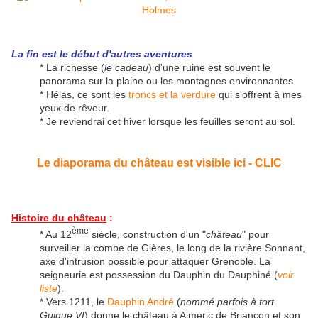
La fin est le début d'autres aventures
* La richesse (
le cadeau
) d'une ruine est souvent le
panorama sur la plaine ou les montagnes environnantes.
* Hélas, ce sont les
troncs et la verdure
qui s'offrent à mes
yeux de rêveur.
* Je reviendrai cet hiver lorsque les feuilles seront au sol.
Le diaporama du château est visible ici - CLIC
Histoire du château
:
ème
* Au 12
siècle, construction d'un "
château
" pour
surveiller la combe de Gières, le long de la rivière Sonnant,
axe d'intrusion possible pour attaquer Grenoble. La
seigneurie est possession du Dauphin du Dauphiné (
voir
liste
).
* Vers 1211, le
Dauphin André
(
nommé parfois à tort
Guigue VI
) donne le château à Aimeric de Briançon et son