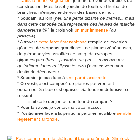
*
Dans la dense végétation
, je tente de voir des indices de
construction. Mais le sol, jonché de feuilles, d'herbe, de
branches, m'empêche de voir des bases de mur.
* Soudain, au loin (
heu une petite dizaine de mètres... mais
dans cette canopée cela représente des heures de marche
dangereuse
🤥 ) je crois voir
un mur immense
(
ou
presque
).
* A travers
cette foret Amazonienne
remplie de mygales
géantes, de serpents grandioses, de plantes vénéneuses,
de ptérodactyles assoiffés de sang, de cyclopes
gigantesques (
heu... j'exagère un peu.... mais avouez
qu'Indiana Jones et Ulysse je suis
) j'avance vers mon
destin de découvreur.
* Soudain, je suis face à
une paroi fascinante
.
* Ce vestige est composé de pierres pauvrement
équarries. Sa base est épaisse. Sa fonction défensive se
ressent.
Etait ce le donjon ou une tour du rempart ?
* Pour le savoir, je contourne cette masse.
* Positionnée face à la pente, la paroi en équilibre
semble
légèrement arrondie
.