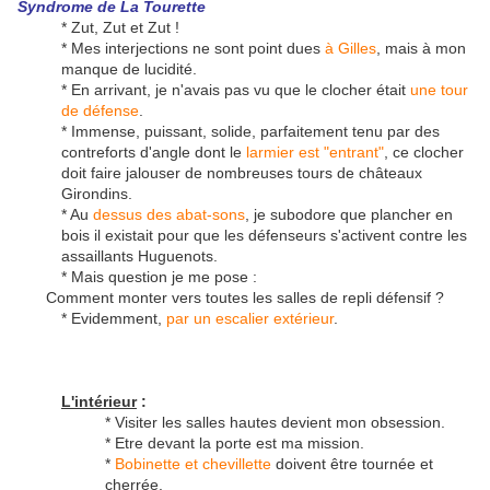
Syndrome de La Tourette
* Zut, Zut et Zut !
* Mes interjections ne sont point dues
à Gilles
, mais à mon
manque de lucidité.
* En arrivant, je n'avais pas vu que le clocher était
une tour
de défense
.
* Immense, puissant, solide, parfaitement tenu par des
contreforts d'angle dont le
larmier est "entrant"
, ce clocher
doit faire jalouser de nombreuses tours de châteaux
Girondins.
* Au
dessus des abat-sons
, je subodore que plancher en
bois il existait pour que les défenseurs s'activent contre les
assaillants Huguenots.
* Mais question je me pose :
Comment monter vers toutes les salles de repli défensif ?
* Evidemment,
par un escalier extérieur
.
L'intérieur
:
* Visiter les salles hautes devient mon obsession.
* Etre devant la porte est ma mission.
*
Bobinette et chevillette
doivent être tournée et
cherrée.