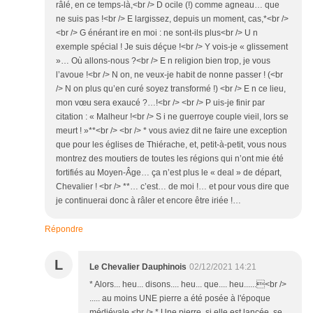
râlé, en ce temps-là,<br /> D ocile (!) comme agneau… que
ne suis pas !<br /> E largissez, depuis un moment, cas,*<br />
<br /> G énérant ire en moi : ne sont-ils plus<br /> U n
exemple spécial ! Je suis déçue !<br /> Y vois-je « glissement
»… Où allons-nous ?<br /> E n religion bien trop, je vous
l’avoue !<br /> N on, ne veux-je habit de nonne passer ! (<br
/> N on plus qu’en curé soyez transformé !) <br /> E n ce lieu,
mon vœu sera exaucé ?…!<br /> <br /> P uis-je finir par
citation : « Malheur !<br /> S i ne guerroye couple vieil, lors se
meurt ! »**<br /> <br /> * vous aviez dit ne faire une exception
que pour les églises de Thiérache, et, petit-à-petit, vous nous
montrez des moutiers de toutes les régions qui n’ont mie été
fortifiés au Moyen-Âge… ça n’est plus le « deal » de départ,
Chevalier ! <br /> **… c’est… de moi !… et pour vous dire que
je continuerai donc à râler et encore être iriée !…
Répondre
L
Le Chevalier Dauphinois
02/12/2021 14:21
* Alors... heu... disons.... heu... que.... heu......<br />
..... au moins UNE pierre a été posée à l'époque
médiévale.<br /> * Une pierre, si elle est lancée, se