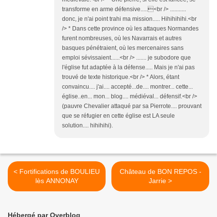
transforme en arme défensive.....<br /> ...........
donc, je n'ai point trahi ma mission..... Hihihihihi.<br
/> * Dans cette province où les attaques Normandes
furent nombreuses, où les Navarrais et autres
basques pénétraient, où les mercenaires sans
emploi sévissaient......<br /> ....... je subodore que
l'église fut adaptée à la défense..... Mais je n'ai pas
trouvé de texte historique.<br /> * Alors, étant
convaincu.... j'ai.... accepté...de.... montrer... cette...
église..en... mon... blog.... médiéval... défensif.<br />
(pauvre Chevalier attaqué par sa Pierrote.... prouvant
que se réfugier en cette église est LA seule
solution.... hihihihi).
< Fortifications de BOULIEU
Château de BON REPOS -
lès ANNONAY
Jarrie >
Hébergé par Overblog