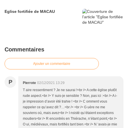
Eglise fortifiée de MACAU
Commentaires
Ajouter un commentaire
P
Pierrote
02/12/2021 13:29
T aire ressentiment ? Je ne saurai !<br /> A cette église plutôt
rude aspect.<br /> Y suis-je sensible ? Non, pas ici :<br /> A i-
je impression d’avoir été trahie ! <br /> C omment vous
rappeler ce qu’avez dit ?…<br /> <br /> G uère ne me
souviens où, mais avez<br /> I nsisté qu’étaient exceptions
moutiers<br /> R encontrés en Thiérache, n’étant point,<br />
O ui, médiévaux, mais fortifiés tant bien.<br /> N ‘avais-je mie