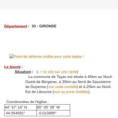
Département
:
33 - GIRONDE
Le bourg
:
Situation
:
(
--> le voir sur une carte
)
La commune de Tayac est située à 45km au Nord-
Ouest de Bergerac, à 35km au Nord de Sauveterre
de Guyenne (
voir cette bastide
) et à 20km au Nord-
Est de Libourne (
voir sa porte fortifiée
).
Coordonnées de l'église :
44° 57' 14" N
00° 00' 39" W
44.954091°
-0.010888°