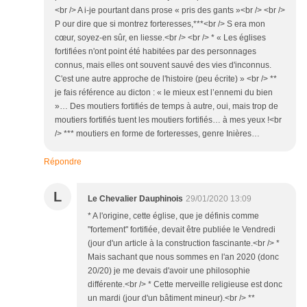
<br /> A i-je pourtant dans prose « pris des gants »<br /> <br />
P our dire que si montrez forteresses,***<br /> S era mon
cœur, soyez-en sûr, en liesse.<br /> <br /> * « Les églises
fortifiées n'ont point été habitées par des personnages
connus, mais elles ont souvent sauvé des vies d'inconnus.
C'est une autre approche de l'histoire (peu écrite) » <br /> **
je fais référence au dicton : « le mieux est l’ennemi du bien
»… Des moutiers fortifiés de temps à autre, oui, mais trop de
moutiers fortifiés tuent les moutiers fortifiés… à mes yeux !<br
/> *** moutiers en forme de forteresses, genre Inières…
Répondre
L
Le Chevalier Dauphinois
29/01/2020 13:09
* A l'origine, cette église, que je définis comme
"fortement" fortifiée, devait être publiée le Vendredi
(jour d'un article à la construction fascinante.<br /> *
Mais sachant que nous sommes en l'an 2020 (donc
20/20) je me devais d'avoir une philosophie
différente.<br /> * Cette merveille religieuse est donc
un mardi (jour d'un bâtiment mineur).<br /> **