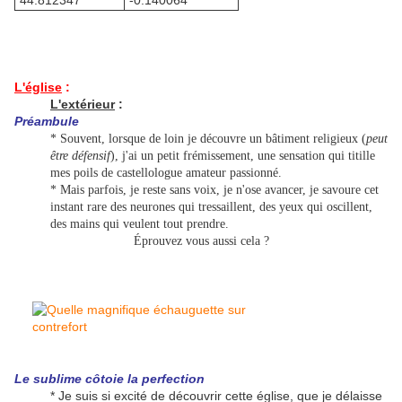
44.812347°
-0.140064°
L'église
:
L'extérieur
:
Préambule
* Souvent, lorsque de loin je découvre un bâtiment religieux (
peut
être défensif
), j'ai un petit frémissement, une sensation qui titille
mes poils de castellologue amateur passionné.
* Mais parfois, je reste sans voix, je n'ose avancer, je savoure cet
instant rare des neurones qui tressaillent, des yeux qui oscillent,
des mains qui veulent tout prendre.
Éprouvez vous aussi cela ?
Le sublime côtoie la perfection
* Je suis si excité de découvrir cette église, que je délaisse