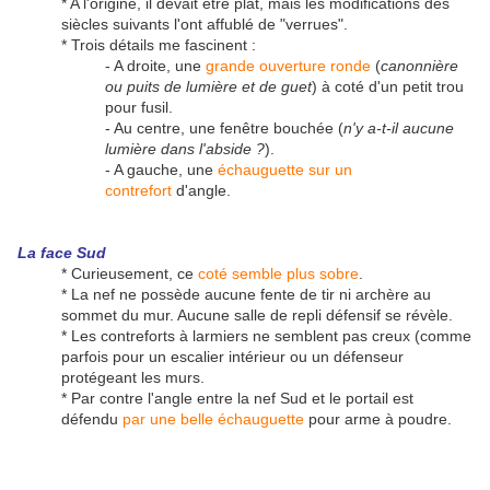
* A l'origine, il devait être plat, mais les modifications des
siècles suivants l'ont affublé de "verrues".
* Trois détails me fascinent :
- A droite, une
grande ouverture ronde
(
canonnière
ou puits de lumière et de guet
) à coté d'un petit trou
pour fusil.
- Au centre, une fenêtre bouchée (
n'y a-t-il aucune
lumière dans l'abside ?
).
- A gauche, une
échauguette sur un
contrefort
d'angle.
La face Sud
* Curieusement, ce
coté semble plus sobre
.
* La nef ne possède aucune fente de tir ni archère au
sommet du mur. Aucune salle de repli défensif se révèle.
* Les contreforts à larmiers ne semblent pas creux (comme
parfois pour un escalier intérieur ou un défenseur
protégeant les murs.
* Par contre l'angle entre la nef Sud et le portail est
défendu
par une belle échauguette
pour arme à poudre.