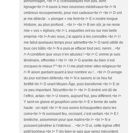
personnages, <br /> E cclésiastiques non pas, dont
lignage<br /> A ssure à mes neurones médiévaux<br /> N
ombreux recoupements, pour moi cadeaux<br /> <br /> D ont
je me délecte : « plonger » me font<br /> E n nostre longue
Histoire, au plus profond…<br /> <br /> B ien sûr, je ne renie
mie « vos » églises,<br /> L esquelles ont eu sur moi belle
emprise.<br /> A vec vous, j’ai appris à les connaître.<br /> I l
me fallut quelques temps pour admettre<br /> G rand utilité de
tous ces bâtis.<br /> N e puis-je effacer tout ceci, nenni…<br
/> A condition que vous n’en abusiez ! <br /> C omme je suis
téméraire, effrontée ! <br /> <br /> G arantie du bien n’est
oncques le mieux !**<br /> I l me plait mirer sites religieux<br
/> R aison gardant quant à leur nombre vu !…<br /> O uvrage
du jour est bien défendu.<br /> N e savons si ce lieu fut
fortifié<br /> D urant Moyen-Âge, puis transformé.<br /> E st-
ce peu important. Sécurités<br /> <br /> G énéré ont dû de
l’effroi, antan.<br /> U nivers, aujourd’hui, peu différent.<br />
Y sent-on glaive et goupillon unis<br /> E n forme de salle
haute : un repli.<br /> N ous avons échauguettes dans les
coins<br /> N ourissant feu, occisant, c’est certain.<br /> E t
bretèche, assommoir pour que malins<br /> <br /> N e
puissent pénétrer à l’intérieur… <br /> O ui, cette église offrit
petit bonheur.<br /> T rès bien je sais que serez mécontent.