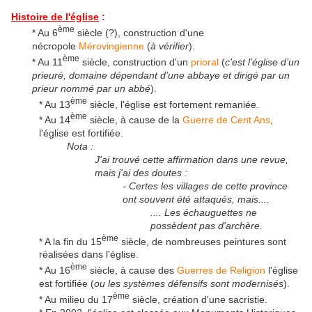
Histoire de l'église
:
ème
* Au 6
siècle (?), construction d'une
nécropole
Mérovingienne
(
à vérifier
).
ème
* Au 11
siècle, construction d'un
prioral
(
c'est l’église d’un
prieuré, domaine dépendant d’une abbaye et dirigé par un
prieur nommé par un abbé
).
ème
* Au 13
siècle, l'église est fortement remaniée.
ème
* Au 14
siècle, à cause de la
Guerre de Cent Ans
,
l'église est fortifiée.
Nota :
J'ai trouvé cette affirmation dans une revue,
mais j'ai des doutes :
- Certes les villages de cette province
ont souvent été attaqués, mais....
.... Les échauguettes ne
possèdent pas d'archère.
ème
* A la fin du 15
siècle, de nombreuses peintures sont
réalisées dans l'église.
ème
* Au 16
siècle, à cause des
Guerres de Religion
l'église
est fortifiée (
ou les systèmes défensifs sont modernisés
).
ème
* Au milieu du 17
siècle, création d'une sacristie.