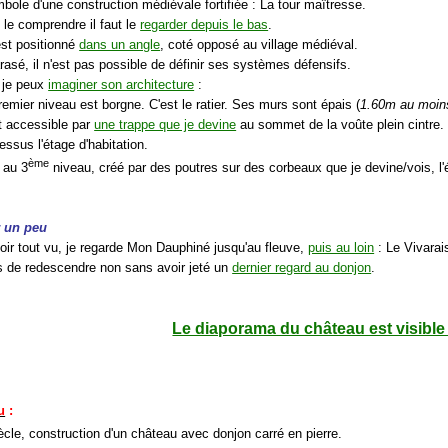
mbole d'une construction médiévale fortifiée : La tour maîtresse.
 le comprendre il faut le
regarder depuis le bas
.
est positionné
dans un angle
, coté opposé au village médiéval.
rasé, il n'est pas possible de définir ses systèmes défensifs.
, je peux
imaginer son architecture
:
remier niveau est borgne. C'est le ratier. Ses murs sont épais (
1.60m au moin
st accessible par
une trappe que je devine
au sommet de la voûte plein cintre.
essus l'étage d'habitation.
ème
 au 3
niveau, créé par des poutres sur des corbeaux que je devine/vois, l'
r un peu
oir tout vu, je regarde Mon Dauphiné jusqu'au fleuve,
puis au loin
: Le Vivarai
ps de redescendre non sans avoir jeté un
dernier regard au donjon
.
Le diaporama du château est visible 
u
:
ècle, construction d'un château avec donjon carré en pierre.