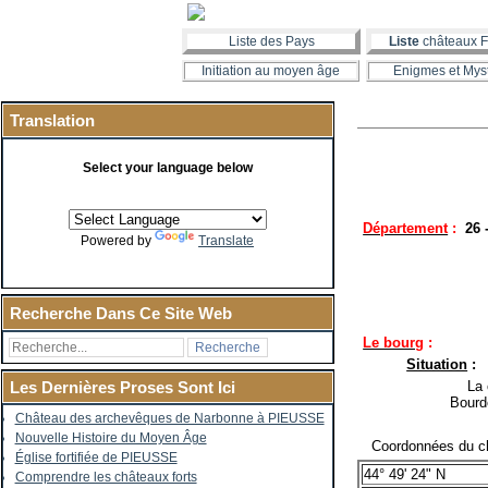
Liste des Pays
Liste
châteaux F
Initiation au moyen âge
Enigmes et Mys
Translation
Select your language below
Département
:
26
Powered by
Translate
Recherche Dans Ce Site Web
Le bourg
:
Situation
:
La co
Les Dernières Proses Sont Ici
Bourd
Château des archevêques de Narbonne à PIEUSSE
Nouvelle Histoire du Moyen Âge
Coordonnées du ch
Église fortifiée de PIEUSSE
44° 49' 24" N
Comprendre les châteaux forts