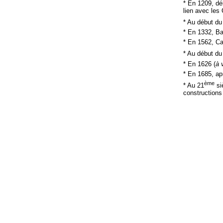
* En 1209, dé
lien avec les
* Au début du
* En 1332, Ba
* En 1562, Ca
* Au début du
* En 1626 (
à 
* En 1685, a
ème
* Au 21
si
constructions