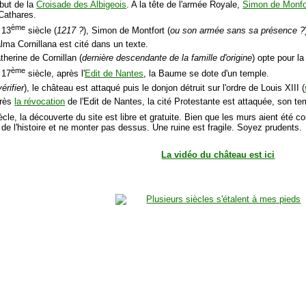
but de la
Croisade des Albigeois
. A la tête de l'armée Royale,
Simon de Monfo
 Cathares.
ème
 13
siècle (
1217 ?
), Simon de Montfort (
ou son armée sans sa présence ?
lma Cornillana est cité dans un texte.
therine de Cornillan (
dernière descendante de la famille d'origine
) opte pour l
ème
 17
siècle, après l'
Edit de Nantes
, la Baume se dote d'un temple.
vérifier
), le château est attaqué puis le donjon détruit sur l'ordre de Louis XIII (
près
la révocation
de l'Edit de Nantes, la cité Protestante est attaquée, son tem
ècle, la découverte du site est libre et gratuite. Bien que les murs aient été c
 de l'histoire et ne monter pas dessus. Une ruine est fragile. Soyez prudents.
La vidéo du château est ici