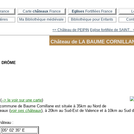
rance
Carte
châteaux
France
Eglises
Fortifiées France
L
tères
Ma Bibliothèque médiévale
Bibliothèque pour Enfants
Cont
<< Château de PEIPIN
Eglise fortifiée de SAINT...
Château de LA BAUME CORNILLA
 - DRÔME
(
--> le voir sur une carte
)
mmune de Baume Cornillane est située à 35km au Nord de
eaux (
voir ses châteaux
), à 20km au Sud-Est de Valence et à 10km au Sud d
âteau :
05° 02' 35" E