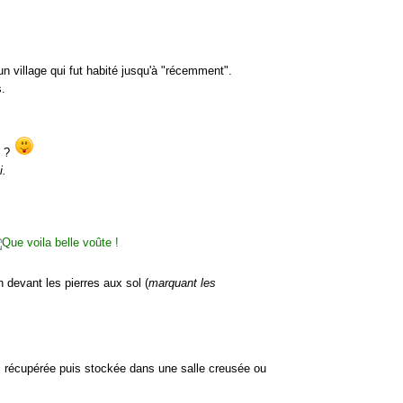
n village qui fut habité jusqu'à "récemment".
.
s ?
i.
n devant les pierres aux sol (
marquant les
onc récupérée puis stockée dans une salle creusée ou