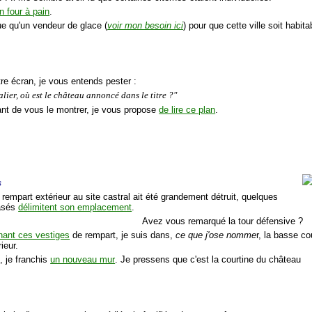
n four à pain
.
ue qu'un vendeur de glace (
voir mon besoin ici
) pour que cette ville soit habitab
tre écran, je vous entends pester :
lier, où est le château annoncé dans le titre ?"
vant de vous le montrer, je vous propose
de lire ce plan
.
s
 rempart extérieur au site castral ait été grandement détruit, quelques
asés
délimitent son emplacement
.
Avez vous remarqué la tour défensive ?
nant ces vestiges
de rempart, je suis dans,
ce que j'ose nomme
r, la basse c
ieur.
, je franchis
un nouveau mur
. Je pressens que c'est la courtine du château