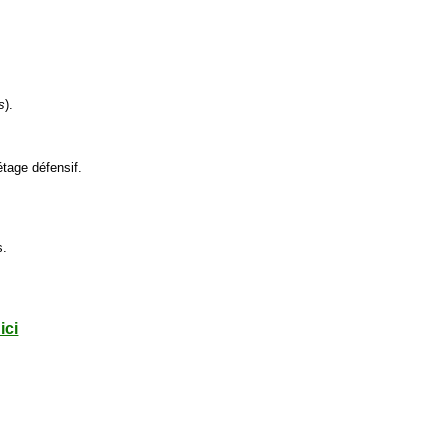
s
).
étage défensif.
s.
ici