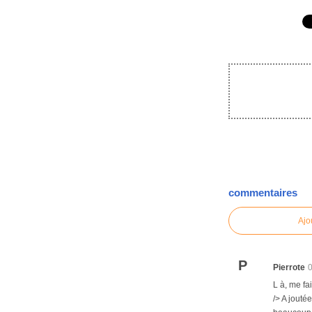
commentaires
Ajo
P
Pierrote
L à, me fa
/> A joutée