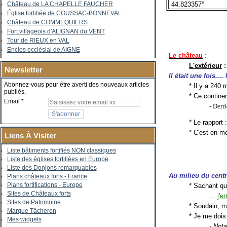
44.823357°
Château de LA CHAPELLE FAUCHER
Église fortifiée de COUSSAC-BONNEVAL
Château de COMMEQUIERS
Fort villageois d'ALIGNAN du VENT
Tour de RIEUX en VAL
Enclos ecclésial de AIGNE
Le château
:
L'extérieur
:
Newsletter
Il était une fois.... 
Abonnez-vous pour être averti des nouveaux articles
* Il y a 240 
publiés.
* Ce contin
Email
- Derr
* Le rapport 
* C'est en m
Liens À Visiter
Liste bâtiments fortifiés NON classiques
Liste des églises fortifiées en Europe
Liste des Donjons remarquables
Au milieu du cent
Plans châteaux forts - France
Plans fortifications - Europe
* Sachant qu
Sites de Châteaux forts
...
j'e
Sites de Patrimoine
* Soudain, mo
Marque Tâcheron
* Je me dois 
Mes widgets
- Nota