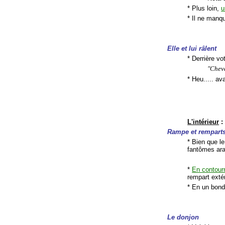
* Plus loin,
u
* Il ne manq
Elle et lui râlent
* Derrière vo
"Cheva
* Heu..... a
L'intérieur
:
Rampe et rempart
* Bien que le
fantômes ar
*
En contour
rempart extér
* En un bond
Le donjon