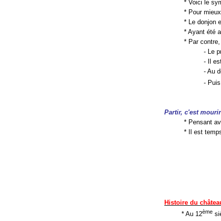
* Voici le sy
* Pour mieux
* Le donjon 
* Ayant été a
* Par contre
- Le p
- Il e
- Au d
- Puis
Partir, c'est mouri
* Pensant av
* Il est tem
Histoire du châtea
ème
* Au 12
si