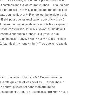
 ubliés, certes, et pourtant si présents !<br /> R
s sommes dans la vie courante. <br /> L e four à pain
des « produits »…<br /> N ul doute que rempart est en
ts pour veiller.<br /> R onde tour belle vigie a été,
E st-il pour que les explications du<br /> <br /> D
 U n manque qui ne fait défaut ici<br /> P arce qu’est
x de construction,<br /> N e voyant qu’un détail !
cessaire à chaque fois :<br /> O ui, j’avoue que
un magicien, savez ! <br /> <br /> * je dis : « me »
j’aurais dit : « nous »)<br /> ** ce que je ne savais
 et.... modeste... hihihi.<br /> * Ce jour, vous me
 tête qui enfle et les chevilles...... aussi.<br /> *
. Je ne pourrai plus entrer dans mon armure de
puisque point d'armure m'est nécessaire).<br /> * Que