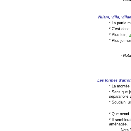
Villam, villa, villae
* La partie 
* C'est donc
* Plus loin,
u
* Plus je mo
-
Nota
Les formes d'arro
* La montée n
* Sans que j
séparations 
* Soudain, 
* Que nenni
* Il sembler
aménagée.
Nota 3