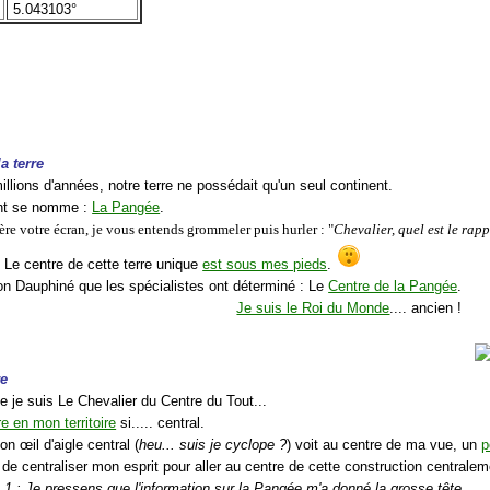
5.043103°
la terre
millions d'années, notre terre ne possédait qu'un seul continent.
ent se nomme :
La Pangée
.
ière votre écran, je vous entends grommeler puis hurler : "
Chevalier, quel est le rap
: Le centre de cette terre unique
est sous mes pieds
.
on Dauphiné que les spécialistes ont déterminé : Le
Centre de la Pangée
.
Je suis le Roi du Monde
.... ancien !
re
e je suis Le Chevalier du Centre du Tout...
rre en mon territoire
si..... central.
n œil d'aigle central (
heu... suis je cyclope ?
) voit au centre de ma vue, un
p
de centraliser mon esprit pour aller au centre de cette construction centralem
 1 : Je pressens que l'information sur la Pangée m'a donné la grosse tête.