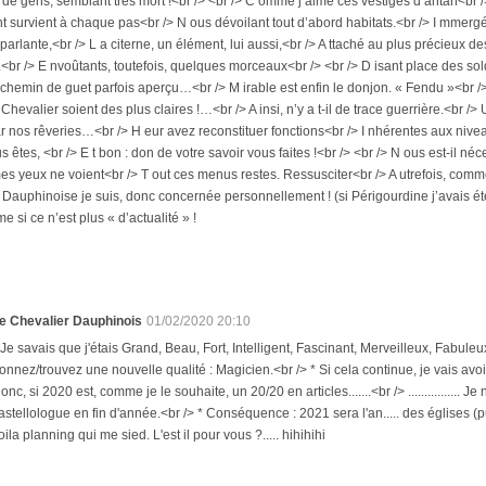
e gens, semblant très mort !<br /> <br /> C omme j’aime ces vestiges d’antan<br /> O
 survient à chaque pas<br /> N ous dévoilant tout d’abord habitats.<br /> I mmergé
parlante,<br /> L a citerne, un élément, lui aussi,<br /> A ttaché au plus précieux 
br /> E nvoûtants, toutefois, quelques morceaux<br /> <br /> D isant place des solda
 chemin de guet parfois aperçu…<br /> M irable est enfin le donjon. « Fendu »<br /> 
Chevalier soient des plus claires !…<br /> A insi, n’y a t-il de trace guerrière.<br />
 nos rêveries…<br /> H eur avez reconstituer fonctions<br /> I nhérentes aux niveau
s êtes, <br /> E t bon : don de votre savoir vous faites !<br /> <br /> N ous est-il né
es yeux ne voient<br /> T out ces menus restes. Ressusciter<br /> A utrefois, comme 
Dauphinoise je suis, donc concernée personnellement ! (si Périgourdine j’avais été, 
si ce n’est plus « d’actualité » !
e Chevalier Dauphinois
01/02/2020 20:10
 Je savais que j'étais Grand, Beau, Fort, Intelligent, Fascinant, Merveilleux, Fabuleux
onnez/trouvez une nouvelle qualité : Magicien.<br /> * Si cela continue, je vais avoir la
onc, si 2020 est, comme je le souhaite, un 20/20 en articles.......<br /> ...............
astellologue en fin d'année.<br /> * Conséquence : 2021 sera l'an..... des églises (
oila planning qui me sied. L'est il pour vous ?..... hihihihi