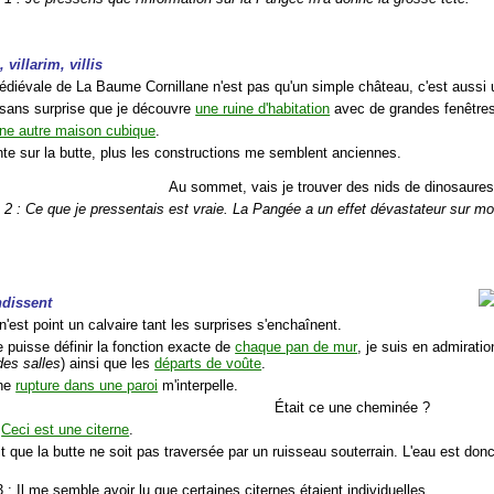
, villarim, villis
médiévale de La Baume Cornillane n'est pas qu'un simple château, c'est aussi u
 sans surprise que je découvre
une ruine d'habitation
avec de grandes fenêtres
ne autre maison cubique
.
nte sur la butte, plus les constructions me semblent anciennes.
Au sommet, vais je trouver des nids de dinosaure
 2 : Ce que je pressentais est vraie. La Pangée a un effet dévastateur sur mo
ndissent
'est point un calvaire tant les surprises s'enchaînent.
e puisse définir la fonction exacte de
chaque pan de mur
, je suis en admiratio
des salles
) ainsi que les
départs de voûte
.
une
rupture dans une paroi
m'interpelle.
Était ce une cheminée ?
.
Ceci est une citerne
.
ait que la butte ne soit pas traversée par un ruisseau souterrain. L'eau est d
 : Il me semble avoir lu que certaines citernes étaient individuelles.