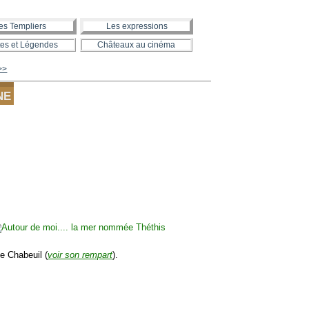
es Templiers
Les expressions
es et Légendes
Châteaux au cinéma
 >>
NE
e Chabeuil (
voir son rempart
).