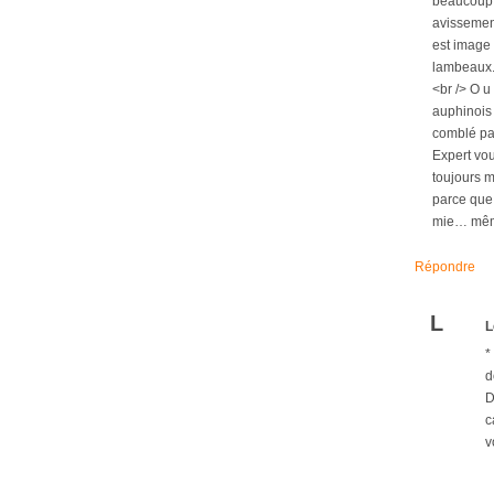
beaucoup d
avissement
est image 
lambeaux.<
<br /> O u
auphinois 
comblé par
Expert vou
toujours m
parce que 
mie… même 
Répondre
L
L
*
d
D
c
v