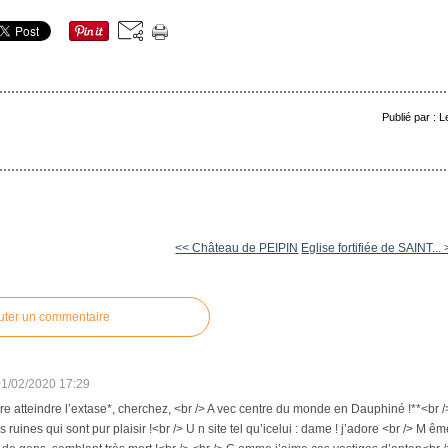
Publié par : 
<< Château de PEIPIN
Eglise fortifiée de SAINT...
uter un commentaire
01/02/2020 17:29
ire atteindre l’extase*, cherchez, <br /> A vec centre du monde en Dauphiné !**<br /
s ruines qui sont pur plaisir !<br /> U n site tel qu’icelui : dame ! j’adore <br /> M ê