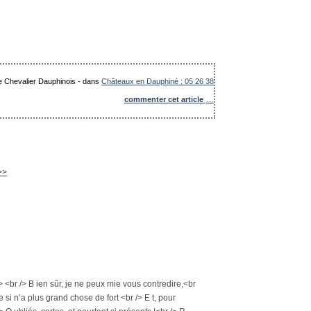
Le Chevalier Dauphinois
-
dans
Châteaux en Dauphiné : 05 26 38
commenter cet article
…
 >>
> <br /> B ien sûr, je ne peux mie vous contredire,<br
me si n’a plus grand chose de fort <br /> E t, pour