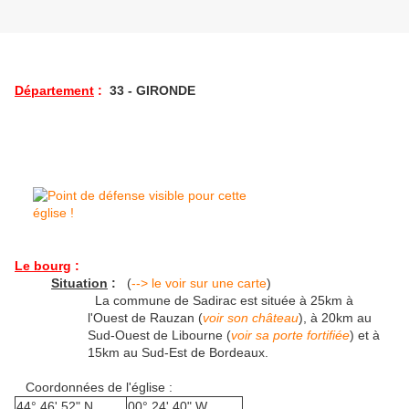
Département
:
33 - GIRONDE
Le bourg
:
Situation
:
(
--> le voir sur une carte
)
La commune de Sadirac est située à 25km à
l'Ouest de Rauzan (
voir son château
), à 20km au
Sud-Ouest de Libourne (
voir sa porte fortifiée
) et à
15km au Sud-Est de Bordeaux.
Coordonnées de l'église :
44° 46' 52" N
00° 24' 40" W