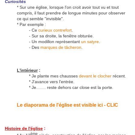
Curiosités
* Sur une église, lorsque l'on croit avoir tout vu et tout
compris, il faut prendre de longue minutes pour observer
ce qui semble "invisible".
* Par exemple :
- Ce
curieux contrefort
.
- Sur sa droite, la fenêtre obturée.
- Un modillon représentant
un satyre
.
- Des
marques de tâcheron
.
L'intérieur
:
* Je plante mes chausses
devant le clocher
récent.
* J'avance vers l'entrée.
* Je........ reste dehors car close est la porte.
Le diaporama de l'église est visible ici - CLIC
Histoire de l'église
:
ème