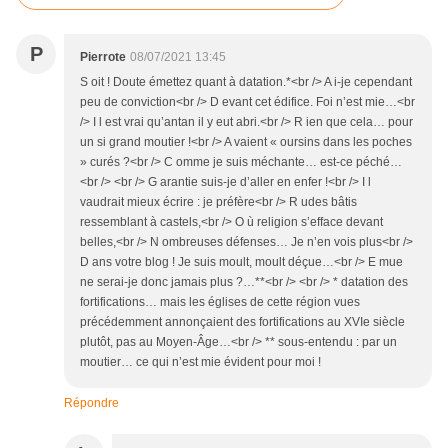
P
Pierrote
08/07/2021 13:45
S oit ! Doute émettez quant à datation.*<br /> A i-je cependant
peu de conviction<br /> D evant cet édifice. Foi n’est mie…<br
/> I l est vrai qu’antan il y eut abri.<br /> R ien que cela… pour
un si grand moutier !<br /> A vaient « oursins dans les poches
» curés ?<br /> C omme je suis méchante… est-ce péché…
<br /> <br /> G arantie suis-je d’aller en enfer !<br /> I l
vaudrait mieux écrire : je préfère<br /> R udes bâtis
ressemblant à castels,<br /> O ù religion s’efface devant
belles,<br /> N ombreuses défenses… Je n’en vois plus<br />
D ans votre blog ! Je suis moult, moult déçue…<br /> E mue
ne serai-je donc jamais plus ?…**<br /> <br /> * datation des
fortifications… mais les églises de cette région vues
précédemment annonçaient des fortifications au XVIe siècle
plutôt, pas au Moyen-Âge…<br /> ** sous-entendu : par un
moutier… ce qui n’est mie évident pour moi !
Répondre