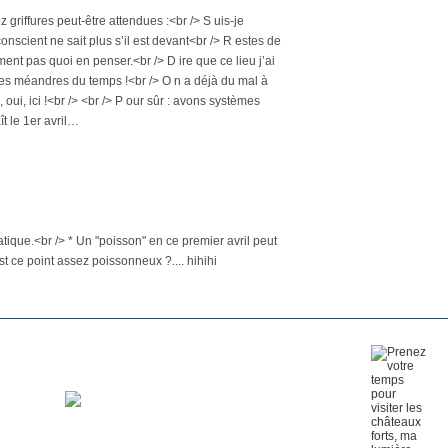
z griffures peut-être attendues :<br /> S uis-je
onscient ne sait plus s’il est devant<br /> R estes de
ment pas quoi en penser.<br /> D ire que ce lieu j’ai
 les méandres du temps !<br /> O n a déjà du mal à
, oui, ici !<br /> <br /> P our sûr : avons systèmes
ît le 1er avril…
iatique.<br /> * Un "poisson" en ce premier avril peut
t ce point assez poissonneux ?.... hihihi