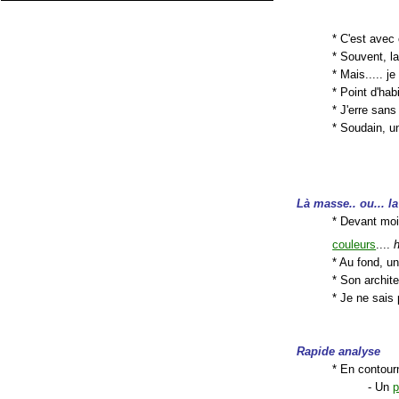
* C'est avec 
* Souvent, l
* Mais..... j
* Point d'hab
* J'erre sans
* Soudain, u
Là masse.. ou... l
* Devant moi
couleurs
....
* Au fond, u
* Son archit
* Je ne sais 
Rapide analyse
* En contourn
- Un
p