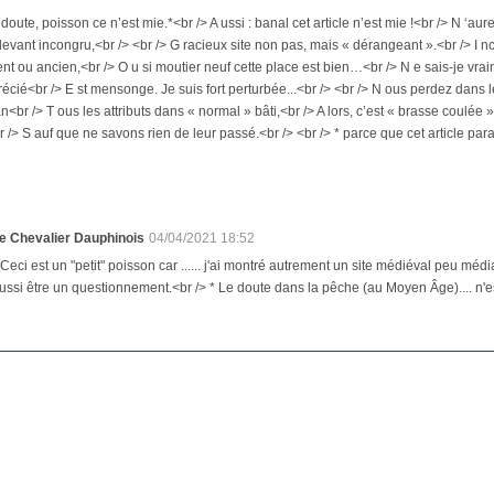
doute, poisson ce n’est mie.*<br /> A ussi : banal cet article n’est mie !<br /> N ‘aure
evant incongru,<br /> <br /> G racieux site non pas, mais « dérangeant ».<br /> I nc
ent ou ancien,<br /> O u si moutier neuf cette place est bien…<br /> N e sais-je vrai
écié<br /> E st mensonge. Je suis fort perturbée...<br /> <br /> N ous perdez dans
an<br /> T ous les attributs dans « normal » bâti,<br /> A lors, c’est « brasse coulée »
<br /> S auf que ne savons rien de leur passé.<br /> <br /> * parce que cet article para
e Chevalier Dauphinois
04/04/2021 18:52
 Ceci est un "petit" poisson car ...... j'ai montré autrement un site médiéval peu méd
ussi être un questionnement.<br /> * Le doute dans la pêche (au Moyen Âge).... n'es