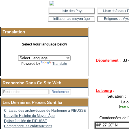
Liste des Pays
Liste
châteaux F
Initiation au moyen âge
Enigmes et Mys
Translation
Select your language below
Département
:
33 
Powered by
Translate
Recherche Dans Ce Site Web
Le bourg
:
Situation
:
La co
Les Dernières Proses Sont Ici
(
voir 
Château des archevêques de Narbonne à PIEUSSE
Nouvelle Histoire du Moyen Âge
Coordonnées de l'é
Église fortifiée de PIEUSSE
44° 27' 20" N
Comprendre les châteaux forts