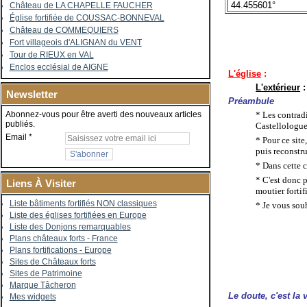
44.455601°
Château de LA CHAPELLE FAUCHER
Église fortifiée de COUSSAC-BONNEVAL
Château de COMMEQUIERS
Fort villageois d'ALIGNAN du VENT
Tour de RIEUX en VAL
Enclos ecclésial de AIGNE
L'église
:
L'extérieur
:
Newsletter
Préambule
* Les contradi
Abonnez-vous pour être averti des nouveaux articles
publiés.
Castellologue
Email
* Pour ce site
puis reconstru
* Dans cette 
* C'est donc p
Liens À Visiter
moutier fortif
Liste bâtiments fortifiés NON classiques
* Je vous sou
Liste des églises fortifiées en Europe
Liste des Donjons remarquables
Plans châteaux forts - France
Plans fortifications - Europe
Sites de Châteaux forts
Sites de Patrimoine
Marque Tâcheron
Le doute, c'est la
Mes widgets