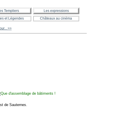
es Templiers
Les expressions
es et Légendes
Châteaux au cinéma
ur... >>
st de Sauternes.