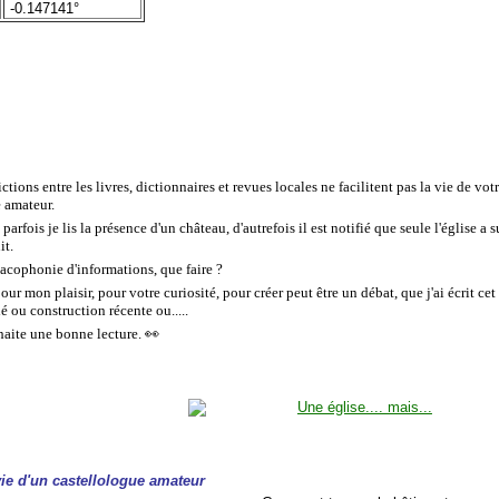
-0.147141°
ctions entre les livres, dictionnaires et revues locales ne facilitent pas la vie de 
 amateur.
, parfois je lis la présence d'un château, d'autrefois il est notifié que seule l'église a
it.
cacophonie d'informations, que faire ?
our mon plaisir, pour votre curiosité, pour créer peut être un débat, que j'ai écrit cet
ié ou construction récente ou.....
haite une bonne lecture.
👀
 vie d'un castellologue amateur