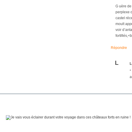
G uère de 
perplexe d
castel réc
moult appr
voir d’ant
fortifiés,
Répondre
L
L
*
a