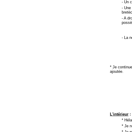
- Un 
- Une 
bretè
- A dr
poss
- La 
* Je continue
ajoutée.
L'intérieur
:
* Héla
* Je n
* Je r