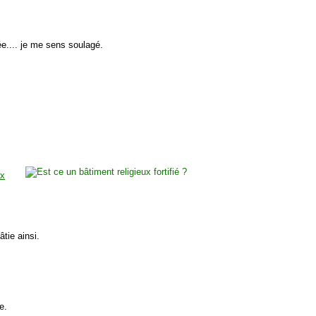
ée.... je me sens soulagé.
ux
tie ainsi.
e.