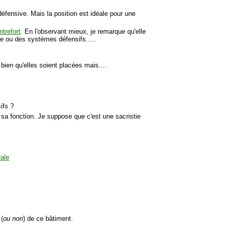
défensive. Mais la position est idéale pour une
trefort
. En l'observant mieux, je remarque qu'elle
re ou des systèmes défensifs.....
ien qu'elles soient placées mais....
ifs ?
t sa fonction. Je suppose que c'est une sacristie
 (
ou non
) de ce bâtiment.