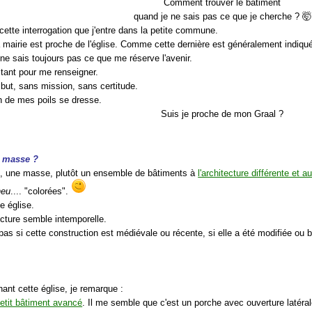
Comment trouver le bâtiment
quand je ne sais pas ce que je cherche ? 🤯
cette interrogation que j'entre dans la petite commune.
a mairie est proche de l'église. Comme cette dernière est généralement indiqu
e ne sais toujours pas ce que me réserve l'avenir.
itant pour me renseigner.
 but, sans mission, sans certitude.
n de mes poils se dresse.
Suis je proche de mon Graal ?
a masse ?
, une masse, plutôt un ensemble de bâtiments à
l'architecture différente et a
heu
.... "colorées".
ne église.
ecture semble intemporelle.
pas si cette construction est médiévale ou récente, si elle a été modifiée ou bâ
ant cette église, je remarque :
etit bâtiment avancé
. Il me semble que c'est un porche avec ouverture latéral