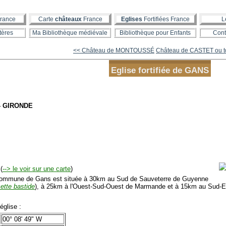
rance
Carte
châteaux
France
Eglises
Fortifiées France
L
tères
Ma Bibliothèque médiévale
Bibliothèque pour Enfants
Cont
<< Château de MONTOUSSÉ
Château de CASTET ou to
Eglise fortifiée de GANS
- GIRONDE
(
--> le voir sur une carte
)
mmune de Gans est située à 30km au Sud de Sauveterre de Guyenne
cette bastide
), à 25km à l'Ouest-Sud-Ouest de Marmande et à 15km au Sud-E
glise :
00° 08' 49" W