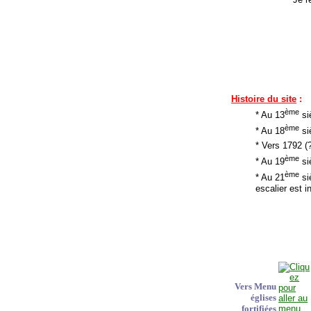
Histoire du site
:
ème
* Au 13
si
ème
* Au 18
si
* Vers 1792 (?
ème
* Au 19
si
ème
* Au 21
siè
escalier est in
Vers Menu
églises
fortifiées