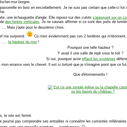
clocher-mur borgne.
passerelle en bois en encorbellement. Je ne suis pas certain que celle-ci fut 
che.
oite, une échauguette d'angle. Elle repose sur des culots
s'appuyant sur un con
ède
des fentes verticales
. Je ne saurais affirmer si ce sont des puits de lumiè
.... Mais j'opte pour le deuxième choix.
nef me surprend.
Ce n'est évidemment pas ces 2 fenêtres qui m'étonnent, b
.....
la hauteur du mur
!
Pourquoi une telle hauteur ?
Y avait il une salle de repli sous le toit ?
Si oui, pourquoi avoir
effacé les systèmes
défens
 mon errance vers le chevet. Il est si torturé que je n'imagine point que ce fu
Que d'étonnements !
s, le site est fermé.
e pourrai pas comprendre ses entrailles ni connaître les curiosités millénaires
epars vers une nouvelle aventure.... aventureuse. 🙄