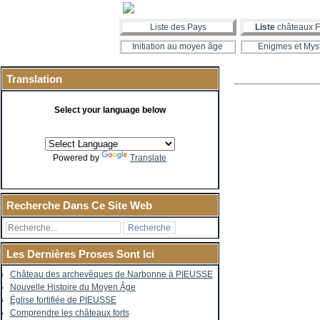
Liste des Pays
Liste
châteaux F
Initiation au moyen âge
Enigmes et Mys
Translation
Select your language below
Powered by
Translate
Recherche Dans Ce Site Web
Les Dernières Proses Sont Ici
Château des archevêques de Narbonne à PIEUSSE
Nouvelle Histoire du Moyen Âge
Église fortifiée de PIEUSSE
Comprendre les châteaux forts