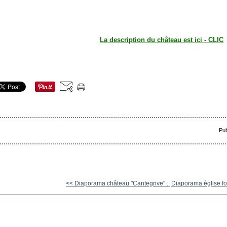
La description du château est ici - CLIC
Pub
<< Diaporama château "Cantegrive"...
Diaporama église fort