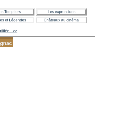
es Templiers
Les expressions
es et Légendes
Châteaux au cinéma
ifiée... >>
ignac