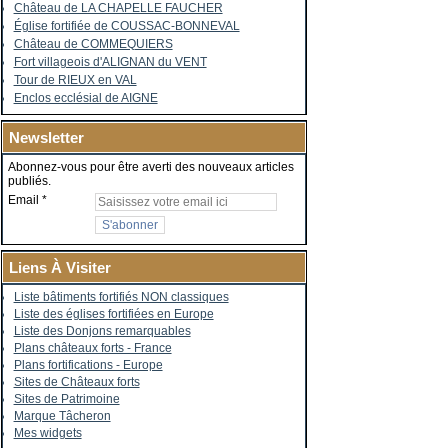
Château de LA CHAPELLE FAUCHER
Église fortifiée de COUSSAC-BONNEVAL
Château de COMMEQUIERS
Fort villageois d'ALIGNAN du VENT
Tour de RIEUX en VAL
Enclos ecclésial de AIGNE
Newsletter
Abonnez-vous pour être averti des nouveaux articles
publiés.
Email
Liens À Visiter
Liste bâtiments fortifiés NON classiques
Liste des églises fortifiées en Europe
Liste des Donjons remarquables
Plans châteaux forts - France
Plans fortifications - Europe
Sites de Châteaux forts
Sites de Patrimoine
Marque Tâcheron
Mes widgets