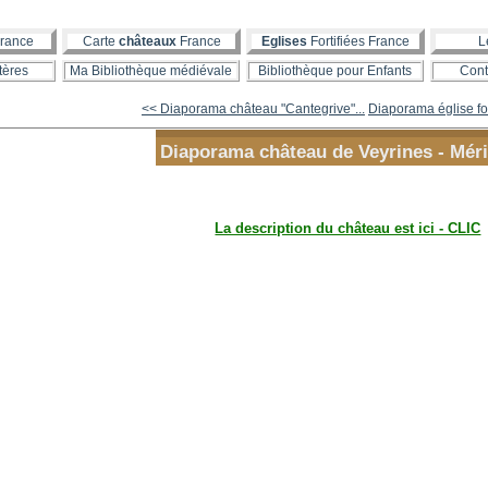
rance
Carte
châteaux
France
Eglises
Fortifiées France
L
tères
Ma Bibliothèque médiévale
Bibliothèque pour Enfants
Cont
<< Diaporama château "Cantegrive"...
Diaporama église fort
Diaporama château de Veyrines - Mér
La description du château est ici - CLIC