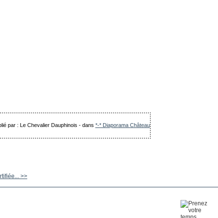
lié par : Le Chevalier Dauphinois
-
dans
*-* Diaporama Château
ifiée... >>