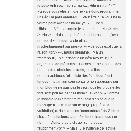
je peux enfin ôter mon armure.... Hihihihi.<br /> **
Puisque vous êtes en joie, je vais donc programmer
une église pour vendredi..... Peut être que vous ne la
verrez point avec les même yeux......<br /> ..........
Hihihi....... Mâlin et taquin je suis.... hihihi.<br /> .<br
/> .<br /> -- Nota : La précédente réponse que j'avais
publiée il y a 2 jours a été effacée......
involontairement par moi.<br /> -- Je vous explique la
raison.<br /> -- Chaque semaine, il y a un
"marabout", un guérisseur, un désenvouteur, un
organisme de prêt mais aussi des jeunes "cons", des
râleurs, des obsédés sexuels, des sites
pornographiques (et la liste des "souilleurs" est
longue) mettant un commentaire non approprié sur
mon blog (je ne suis pas le seul, tous les blogs et les
fora sont pollués par ces individus).<br /> -- Comme
je modère les commentaires (cela signifie que le
message n'est visible sur le blog qu'après ma
validation) certains de ces "emmerdeurs" du 21ème
siècle font plusieurs copier/coller de leur message.
<br /> -- Donc, je dois cliquer sur le bouton
"supprimer".<br /> -- Mais.... le système de lecture