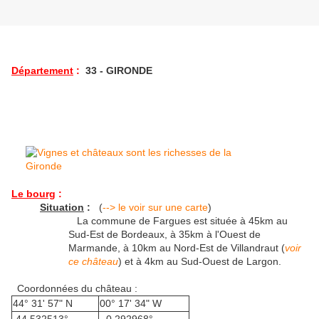
Département
:
33 - GIRONDE
Le bourg
:
Situation
:
(
--> le voir sur une carte
)
La commune de Fargues est située à 45km au
Sud-Est de Bordeaux, à 35km à l'Ouest de
Marmande, à 10km au Nord-Est de Villandraut (
voir
ce château
) et à 4km au Sud-Ouest de Largon.
Coordonnées du château :
44° 31' 57" N
00° 17' 34" W