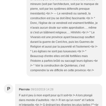
mineure (soit par l'architecture, soit par le manque de
pierre, soit par les systèmes défensifs presque
inexistants).<br /> --- Le vendredi ou samedi, la
construction est (ou se doit être) fascinante.<br /> *
Donc, l'église de ce vendredi est vraiment fortifiée, je
n'avais aucun doute sur votre approbation..... même
si c'est un bâtiment religieux..... Hihihihi.<br /> * Le
Vivarais est une province ayant beaucoup souffert
durant la guerre de Cent Ans, puis les Guerres de
Religion et aussi par la pauvreté et l'isolement.<br />
* Les églises ne sont pas luxueuses.<br /> *
Beaucoup d'entre elles ont été fortifiées mais
l'histoire a parfois brûlé ou saccagé leurs églises.<br
/> * Voir la construction de Quintenas, c'est
comprendre la vie difficile en cette province.<br />
P
Pierrote
09/10/2019 14:28
F aut-il peu à mon esprit pour qu’il soit<br /> A lors plongé
dans monde d’autrefois :<br /> R ien qu’un nom* et l’article
m’interpelle,<br /> G énérant les rêveries les plus belles !**<br