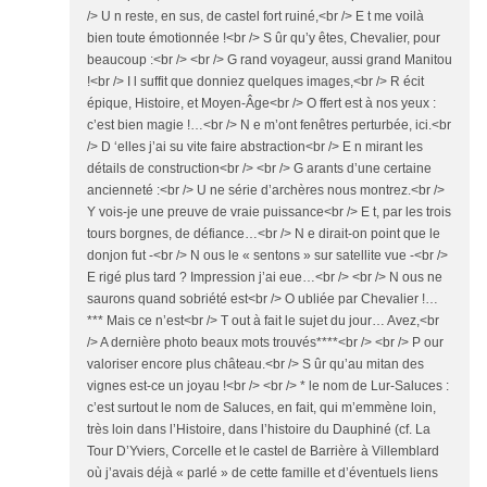
/> U n reste, en sus, de castel fort ruiné,<br /> E t me voilà
bien toute émotionnée !<br /> S ûr qu’y êtes, Chevalier, pour
beaucoup :<br /> <br /> G rand voyageur, aussi grand Manitou
!<br /> I l suffit que donniez quelques images,<br /> R écit
épique, Histoire, et Moyen-Âge<br /> O ffert est à nos yeux :
c’est bien magie !…<br /> N e m’ont fenêtres perturbée, ici.<br
/> D ‘elles j’ai su vite faire abstraction<br /> E n mirant les
détails de construction<br /> <br /> G arants d’une certaine
ancienneté :<br /> U ne série d’archères nous montrez.<br />
Y vois-je une preuve de vraie puissance<br /> E t, par les trois
tours borgnes, de défiance…<br /> N e dirait-on point que le
donjon fut -<br /> N ous le « sentons » sur satellite vue -<br />
E rigé plus tard ? Impression j’ai eue…<br /> <br /> N ous ne
saurons quand sobriété est<br /> O ubliée par Chevalier !…
*** Mais ce n’est<br /> T out à fait le sujet du jour… Avez,<br
/> A dernière photo beaux mots trouvés****<br /> <br /> P our
valoriser encore plus château.<br /> S ûr qu’au mitan des
vignes est-ce un joyau !<br /> <br /> * le nom de Lur-Saluces :
c’est surtout le nom de Saluces, en fait, qui m’emmène loin,
très loin dans l’Histoire, dans l’histoire du Dauphiné (cf. La
Tour D’Yviers, Corcelle et le castel de Barrière à Villemblard
où j’avais déjà « parlé » de cette famille et d’éventuels liens