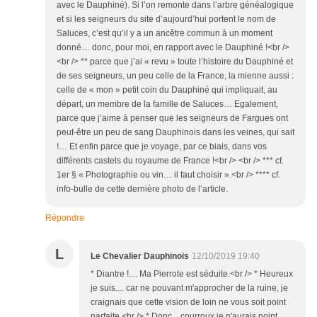
avec le Dauphiné). Si l’on remonte dans l’arbre généalogique
et si les seigneurs du site d’aujourd’hui portent le nom de
Saluces, c’est qu’il y a un ancêtre commun à un moment
donné… donc, pour moi, en rapport avec le Dauphiné !<br />
<br /> ** parce que j’ai « revu » toute l’histoire du Dauphiné et
de ses seigneurs, un peu celle de la France, la mienne aussi :
celle de « mon » petit coin du Dauphiné qui impliquait, au
départ, un membre de la famille de Saluces… Egalement,
parce que j’aime à penser que les seigneurs de Fargues ont
peut-être un peu de sang Dauphinois dans les veines, qui sait
!… Et enfin parce que je voyage, par ce biais, dans vos
différents castels du royaume de France !<br /> <br /> *** cf.
1er § « Photographie ou vin… il faut choisir ».<br /> **** cf.
info-bulle de cette dernière photo de l’article.
Répondre
L
Le Chevalier Dauphinois
12/10/2019 19:40
* Diantre !.... Ma Pierrote est séduite.<br /> * Heureux
je suis.... car ne pouvant m'approcher de la ruine, je
craignais que cette vision de loin ne vous soit point
parfaite.<br /> * Donc... courroux je n'aurais point....