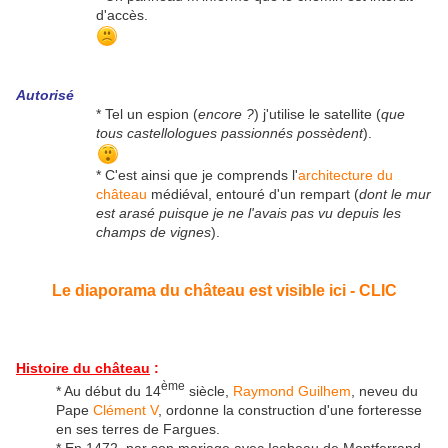
d'accès.
Autorisé
* Tel un espion (
encore ?
) j'utilise le satellite (
que
tous castellologues passionnés possèdent
).
* C'est ainsi que je comprends l'
architecture du
château
médiéval, entouré d'un rempart (
dont le mur
est arasé puisque je ne l'avais pas vu depuis les
champs de vignes
).
Le diaporama du château est visible ici - CLIC
Histoire du château
:
ème
* Au début du 14
siècle,
Raymond Guilhem
, neveu du
Pape
Clément V
, ordonne la construction d'une forteresse
en ses terres de Fargues.
* En 1472, par son mariage avec Isabeau de Montferrand,