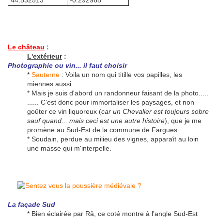
44.532513°
-0.292968°
Le château
:
L'extérieur
:
Photographie ou vin... il faut choisir
*
Sauterne
: Voila un nom qui titille vos papilles, les
miennes aussi.
* Mais je suis d'abord un randonneur faisant de la photo.....
...... C'est donc pour immortaliser les paysages, et non
goûter ce vin liquoreux (
car un Chevalier est toujours sobre
sauf quand... mais ceci est une autre histoire
), que je me
promène au Sud-Est de la commune de Fargues.
* Soudain, perdue au milieu des vignes, apparaît au loin
une masse qui m'interpelle.
La façade Sud
* Bien éclairée par Râ, ce coté montre à l'angle Sud-Est