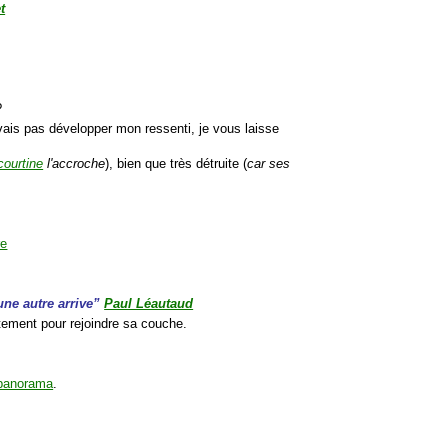
t
 ?
 vais pas développer mon ressenti, je vous laisse
courtine
l'accroche
), bien que très détruite (
car ses
une autre arrive”
Paul Léautaud
entement pour rejoindre sa couche.
panorama
.