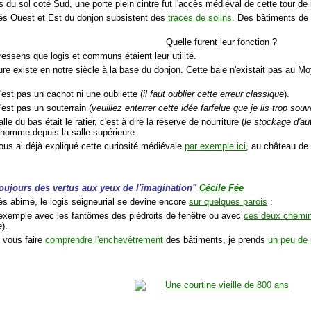
 du sol coté Sud, une porte plein cintre fut l'accès médiéval de cette tour de r
tés Ouest et Est du donjon subsistent des
traces de solins
. Des bâtiments de 
Quelle furent leur fonction ?
ressens que logis et communs étaient leur utilité.
ure existe en notre siècle à la base du donjon. Cette baie n'existait pas au M
'est pas un cachot ni une oubliette (
il faut oublier cette erreur classique
).
'est pas un souterrain (
veuillez enterrer cette idée farfelue que je lis trop sou
alle du bas était le ratier, c'est à dire la réserve de nourriture (
le stockage d'au
d'homme depuis la salle supérieure.
ous ai déjà expliqué cette curiosité médiévale
par exemple ici
, au château de
toujours des vertus aux yeux de l'imagination"
Cécile Fée
rès abimé, le logis seigneurial se devine encore
sur quelques parois
:
 exemple avec les fantômes des piédroits de fenêtre ou avec
ces deux chemi
e
).
 vous faire
comprendre l'enchevêtrement
des bâtiments, je prends
un peu de 