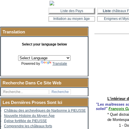
Liste des Pays
Liste
châteaux F
Initiation au moyen âge
Enigmes et Mys
Translation
Select your language below
Powered by
Translate
Recherche Dans Ce Site Web
L'intérieur 
Les Dernières Proses Sont Ici
"Les maîtresses so
soleil"
François G
Château des archevêques de Narbonne à PIEUSSE
* Quel distra
Nouvelle Histoire du Moyen Âge
de Montespa
Église fortifiée de PIEUSSE
1 - Do
Comprendre les châteaux forts