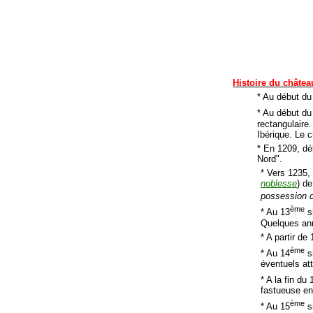
Histoire du châtea
* Au début d
* Au début du
rectangulaire.
Ibérique. Le 
* En 1209, dé
Nord".
* Vers 1235,
noblesse
) d
possession d
ème
* Au 13
s
Quelques ann
* A partir d
ème
* Au 14
si
éventuels at
* A la fin du 
fastueuse en
ème
* Au 15
si