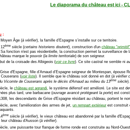
Le diaporama du château est ici - C
u
:
u Moyen Âge (
à vérifier
), la famille d’Espagne s’installe sur ce territoire.
ème
 12
siècle (
certains historiens doutent
), construction d'un
château "primitif
 Sa fonction n'est pas résidentielle, la construction permet la surveillance de 
château marque le pouvoir (
la limite territoriale
) de son seigneur.
but de la croisade des Albigeois (
voir ce livre
). Ce site castral ne semble ni a
 Grise d'Espagne, fille d’Arnaud d’Espagne seigneur de Montespan, épouse R
e Couserans (
voir liste
). Il semble que le château soit donné en dot (
à vérifier
ème
u Vicomte de Couserans après le décès d'Arnaud au milieu du 13
siècle
).
iècle, le
château est agrandi
, le système défensif est amélioré. Le site est d
ées plus tard, une barbacane (
ouvrage avancé protégeant la porte
) est const
e 1308, les descendants de Grise d'Espagne résidant au château, portent le 
ècle, avec l'amélioration des armes de jet,
un rempart extérieur
est construit 
taquants.
ème
14
siècle (
à vérifier
), le vieux château est abandonné par la famille d'Es
 leur château d'Ausson (
à vérifier
).
ècle, une puissante tour flanque de forme ronde est construite au Nord-Ouest