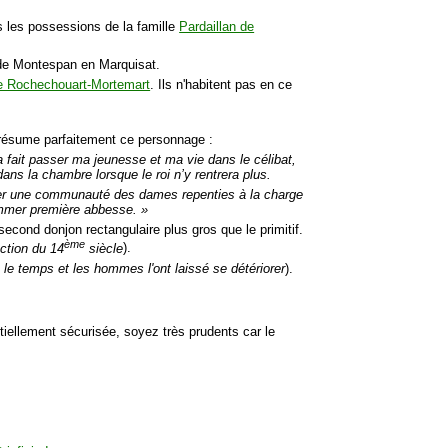
 les possessions de la famille
Pardaillan de
s de Montespan en Marquisat.
e Rochechouart-Mortemart
. Ils n'habitent pas en ce
 résume parfaitement ce personnage :
 fait passer ma jeunesse et ma vie dans le célibat,
dans la chambre lorsque le roi n’y rentrera plus.
tuer une communauté des dames repenties à la charge
nommer première abbesse. »
cond donjon rectangulaire plus gros que le primitif.
ème
ction du 14
siècle
).
 le temps et les hommes l'ont laissé se détériorer
).
artiellement sécurisée, soyez très prudents car le