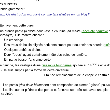
s dubitatifs.
tends grommeler :
fff... Ce n'est qu'un mur ruiné comme tant d'autres en ton blog !"
ttentivement cette paroi :
lus grande partie (
à droite donc
) est la courtine (
en réalité
l'enceinte primitive
c
historique
). Elle montre encore :
-- Un crénelage.
-- Des trous de boulin alignés horizontalement pour soutenir des hourds (
voir
-- Quelques archères droites.
-- Deux "trous" ayant certainement été des baies de lumière.
-- En partie basse, l'ancienne porte.
ème
 la gauche, les vestiges d'une
puissante tour carrée
ajoutée au 14
siècle d
- Je suis surpris par la forme de cette ouverture.
Était ce l'emplacement de la chapelle castral
:
- Les parois (
des deux bâtiments
) sont composées de pierres "grises" pauvr
- Les linteaux et piédroits des portes et fenêtres sont réalisés avec une pie
sculpter.