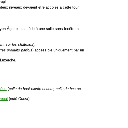
epli.
deux niveaux devaient être accolés à cette tour
oyen Âge, elle accède à une salle sans fenêtre ni
vent sur les châteaux
).
tres produits parfois
) accessible uniquement par un
 Luzerche.
nées
(
celle du haut existe encore, celle du bas se
recul
(
coté Ouest
).