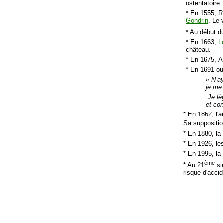
ostentatoire
* En 1555, R
Gondrin
. Le 
* Au début d
* En 1663,
L
château.
* En 1675, A
* En 1691 ou
« N’a
je me 
Je lè
et co
* En 1862, l'
Sa supposition
* En 1880, la 
* En 1926, le
* En 1995, la
ème
* Au 21
siè
risque d'accid