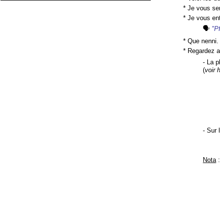
* Je vous sen
* Je vous en
🗣
"P
* Que nenni.
* Regardez a
- La p
(
voir 
- Sur
Nota