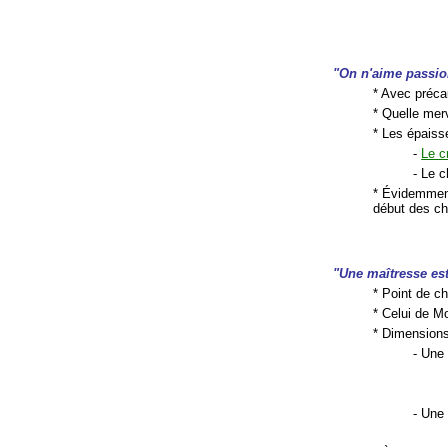
"On n'aime passio
* Avec précau
* Quelle merv
* Les épaiss
-
Le c
- Le 
* Évidemmen
début des ch
"Une maîtresse es
* Point de c
* Celui de M
* Dimensions
- Une
- Une