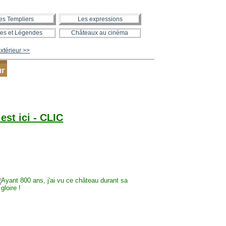
es Templiers
Les expressions
es et Légendes
Châteaux au cinéma
térieur >>
ur
est ici - CLIC