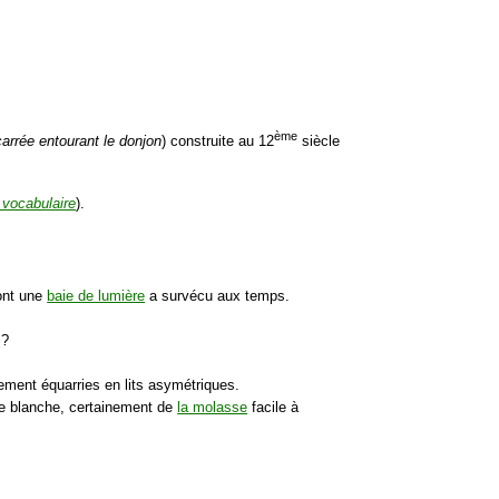
ème
arrée entourant le donjon
) construite au 12
siècle
 vocabulaire
).
ont une
baie de lumière
a survécu aux temps.
e ?
ement équarries en lits asymétriques.
rre blanche, certainement de
la molasse
facile à