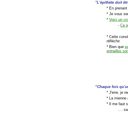
"L'épithète doit ê
* En prenant
* Je vous se
*
Voici un cr
-
Ce p
* Cette const
réfléchir.
* Bien que
p
entrailles so
“Chaque fois qu'un
* J'erre, je 
* La mienne 
* Il me faut s
.... 