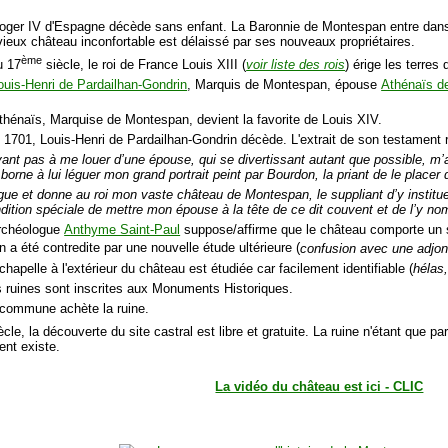
.
oger IV d'Espagne décède sans enfant. La Baronnie de Montespan entre dans
vieux château inconfortable est délaissé par ses nouveaux propriétaires.
ème
u 17
siècle, le roi de France Louis XIII (
voir liste des rois
) érige les terre
ouis-Henri de Pardailhan-Gondrin
, Marquis de Montespan, épouse
Athénaïs d
thénaïs, Marquise de Montespan, devient la favorite de Louis XIV.
 1701, Louis-Henri de Pardailhan-Gondrin décède. L'extrait de son testament
yant pas à me louer d’une épouse, qui se divertissant autant que possible, m’a
borne à lui léguer mon grand portrait peint par Bourdon, la priant de le placer 
gue et donne au roi mon vaste château de Montespan, le suppliant d’y insti
ndition spéciale de mettre mon épouse à la tête de ce dit couvent et de l’y 
archéologue
Anthyme Saint-Paul
suppose/affirme que le château comporte un se
 a été contredite par une nouvelle étude ultérieure (
confusion avec une adjon
chapelle à l'extérieur du château est étudiée car facilement identifiable (
hélas,
s ruines sont inscrites aux Monuments Historiques.
 commune achète la ruine.
cle, la découverte du site castral est libre et gratuite. La ruine n'étant que p
ent existe.
La vidéo du château est ici - CLIC