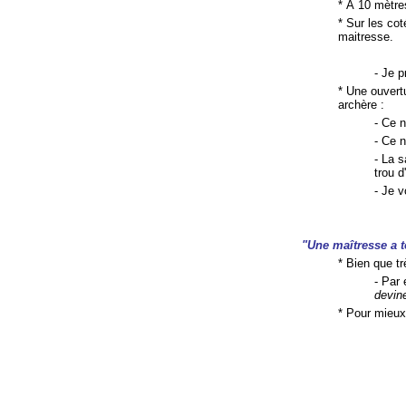
* À 10 mètres
* Sur les co
maitresse.
- Je p
* Une ouvert
archère :
- Ce n
- Ce n
- La s
trou 
- Je v
"Une maîtresse a 
* Bien que t
- Par
devin
* Pour mieux