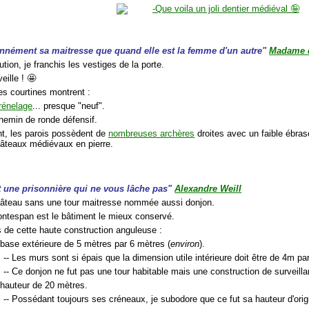
nnément sa maitresse que quand elle est la femme d'un autre"
Madame d
tion, je franchis les vestiges de la porte.
eille ! 🤩
es courtines montrent :
rénelage
... presque "neuf".
chemin de ronde défensif.
t, les parois possèdent de
nombreuses archères
droites avec un faible ébras
âteaux médiévaux en pierre.
t une prisonnière qui ne vous lâche pas"
Alexandre Weill
hâteau sans une tour maitresse nommée aussi donjon.
ontespan est le bâtiment le mieux conservé.
 de cette haute construction anguleuse :
 base extérieure de 5 mètres par 6 mètres (
environ
).
-- Les murs sont si épais que la dimension utile intérieure doit être de 4m pa
-- Ce donjon ne fut pas une tour habitable mais une construction de surveillan
 hauteur de 20 mètres.
-- Possédant toujours ses créneaux, je subodore que ce fut sa hauteur d'orig