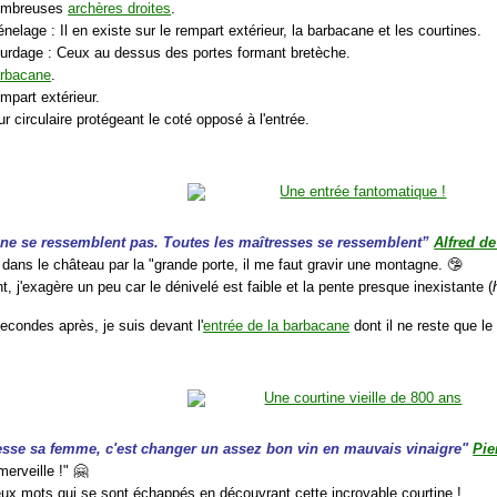
ombreuses
archères droites
.
énelage : Il en existe sur le rempart extérieur, la barbacane et les courtines.
ourdage : Ceux au dessus des portes formant bretèche.
rbacane
.
mpart extérieur.
ur circulaire protégeant le coté opposé à l'entrée.
ne se ressemblent pas. Toutes les maîtresses se ressemblent”
Alfred d
 dans le château par la "grande porte, il me faut gravir une montagne. 🤥
 j'exagère un peu car le dénivelé est faible et la pente presque inexistante (
econdes après, je suis devant l'
entrée de la barbacane
dont il ne reste que le
resse sa femme, c'est changer un assez bon vin en mauvais vinaigre"
Pie
merveille !" 🤗
deux mots qui se sont échappés en découvrant cette incroyable courtine !