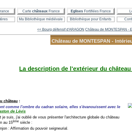
rance
Carte
châteaux
France
Eglises
Fortifiées France
L
tères
Ma Bibliothèque médiévale
Bibliothèque pour Enfants
Cont
<< Bourg défensif d'ARAGON
Château de MONTESPAN - Ex
Château de MONTESPAN - Intérie
La description de l'extérieur du château 
du château
:
nt comme l'ombre du cadran solaire, elles s'évanouissent avec le
aston de Lévis
it je suis, j'ai oublié de vous présenter l'architecture globale du château
ème
n au 15
siècle :
njon : Affirmation du pouvoir seigneurial.