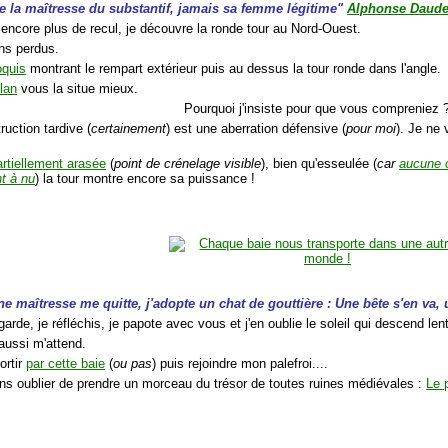
tre la maîtresse du substantif, jamais sa femme légitime"
Alphonse Daude
 encore plus de recul, je découvre la ronde tour au Nord-Ouest.
ns perdus.
oquis
montrant le rempart extérieur puis au dessus la tour ronde dans l'angle.
lan
vous la situe mieux.
Pourquoi j'insiste pour que vous compreniez
ruction tardive (
certainement
) est une aberration défensive (
pour moi
). Je ne
artiellement arasée
(
point de crénelage visible
), bien qu'esseulée (
car
aucune 
nt à nu
) la tour montre encore sa puissance !
e maîtresse me quitte, j'adopte un chat de gouttière : Une bête s'en va, 
regarde, je réfléchis, je papote avec vous et j'en oublie le soleil qui descend l
aussi m'attend.
ortir
par cette baie
(
ou pas
) puis rejoindre mon palefroi....
sans oublier de prendre un morceau du trésor de toutes ruines médiévales :
Le 