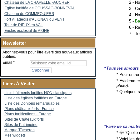
2 - N
Château de LA CHAPELLE FAUCHER
Église fortifiée de COUSSAC-BONNEVAL
3 - Cr
Château de COMMEQUIERS
4 - H
Fort villageois d'ALIGNAN du VENT
5 -
Ba
Tour de RIEUX en VAL
6 - Re
Enclos ecclésial de AIGNE
7 - To
Newsletter
Abonnez-vous pour être averti des nouveaux articles
publiés.
Email
“Tous les amours 
* Pour entrer
* Evidemment,
Liens À Visiter
photo
).
* Quelques s
Liste bâtiments fortifiés NON classiques
Liste des églises fortifiées en Europe
Liste des Donjons remarquables
Plans châteaux forts - France
Plans fortifications - Europe
Sites de Châteaux forts
Sites de Patrimoine
"Faire de sa maît
Marque Tâcheron
* 🤩 "Quelle 
Mes widgets
* Voici les 