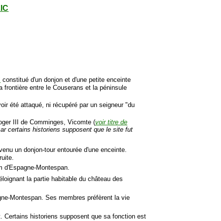
LIC
"
constitué d'un donjon et d'une petite enceinte
la frontière entre le Couserans et la péninsule
voir été attaqué, ni récupéré par un seigneur "du
oger III de Comminges, Vicomte (
voir titre de
 car certains historiens supposent que le site fut
evenu un donjon-tour entourée d'une enceinte.
ruite.
nom d'Espagne-Montespan.
éloignant la partie habitable du château des
pagne-Montespan. Ses membres préfèrent la vie
. Certains historiens supposent que sa fonction est