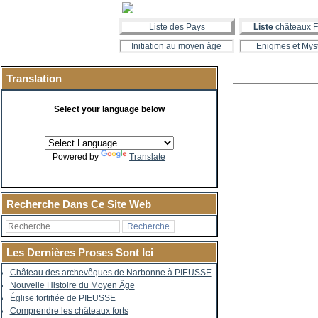
Liste des Pays
Liste
châteaux F
Initiation au moyen âge
Enigmes et Mys
Translation
Select your language below
Powered by
Translate
Recherche Dans Ce Site Web
Les Dernières Proses Sont Ici
Château des archevêques de Narbonne à PIEUSSE
Nouvelle Histoire du Moyen Âge
Église fortifiée de PIEUSSE
Comprendre les châteaux forts