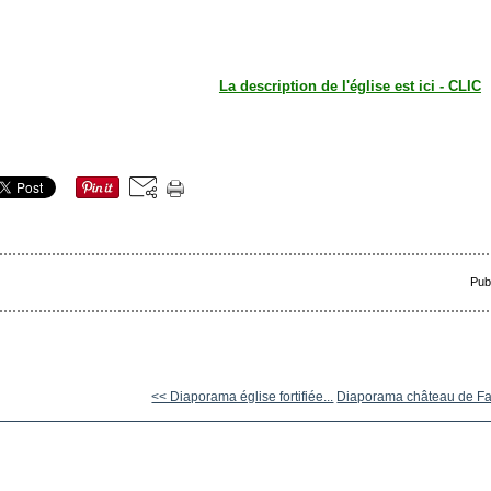
La description de l'église est ici - CLIC
Pub
<< Diaporama église fortifiée...
Diaporama château de Fa