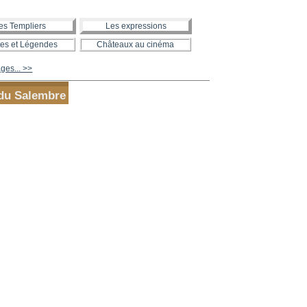
es Templiers
Les expressions
es et Légendes
Châteaux au cinéma
ges... >>
 du Salembre