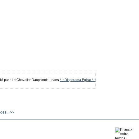
lié par : Le Chevalier Dauphinois
-
dans
*-* Diaporama Eglise *-*
ges... >>