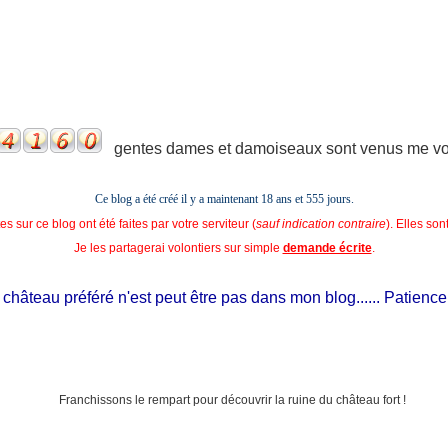
gentes dames et damoiseaux sont venus me voir
Ce blog a été créé il y a maintenant 18 ans et
555 jours.
s sur ce blog ont été faites par votre serviteur (
sauf indication contraire
). Elles so
Je les partagerai volontiers sur simple
demande écrite
.
hâteau préféré n'est peut être pas dans mon blog...... Patience, il 