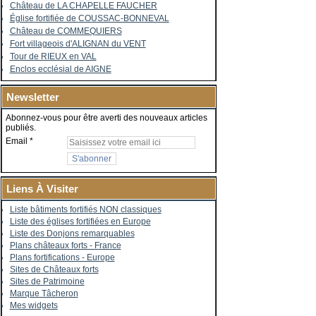
Château de LA CHAPELLE FAUCHER
Église fortifiée de COUSSAC-BONNEVAL
Château de COMMEQUIERS
Fort villageois d'ALIGNAN du VENT
Tour de RIEUX en VAL
Enclos ecclésial de AIGNE
Newsletter
Abonnez-vous pour être averti des nouveaux articles
publiés.
Email
Liens À Visiter
Liste bâtiments fortifiés NON classiques
Liste des églises fortifiées en Europe
Liste des Donjons remarquables
Plans châteaux forts - France
Plans fortifications - Europe
Sites de Châteaux forts
Sites de Patrimoine
Marque Tâcheron
Mes widgets