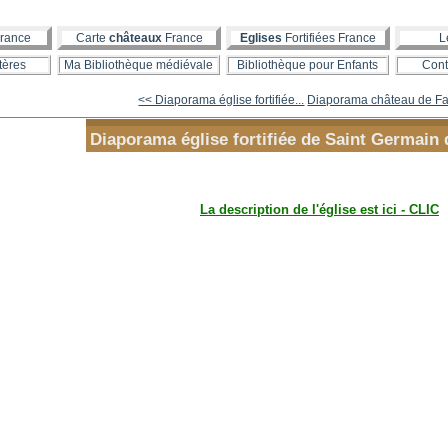
rance
Carte
châteaux
France
Eglises
Fortifiées France
L
tères
Ma Bibliothèque médiévale
Bibliothèque pour Enfants
Cont
<< Diaporama église fortifiée...
Diaporama château de Fa
Diaporama église fortifiée de Saint Germain
La description de l'église est ici - CLIC