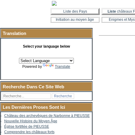
Liste des Pays
Liste
châteaux F
Initiation au moyen âge
Enigmes et Mys
Translation
Select your language below
Powered by
Translate
Recherche Dans Ce Site Web
Les Dernières Proses Sont Ici
Château des archevêques de Narbonne à PIEUSSE
Nouvelle Histoire du Moyen Âge
Église fortifiée de PIEUSSE
Comprendre les châteaux forts