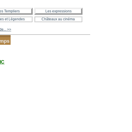
es Templiers
Les expressions
es et Légendes
Châteaux au cinéma
de... >>
emps
LIC