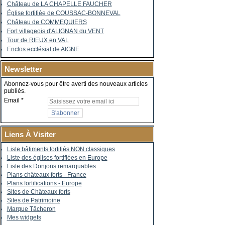
Château de LA CHAPELLE FAUCHER
Église fortifiée de COUSSAC-BONNEVAL
Château de COMMEQUIERS
Fort villageois d'ALIGNAN du VENT
Tour de RIEUX en VAL
Enclos ecclésial de AIGNE
Newsletter
Abonnez-vous pour être averti des nouveaux articles
publiés.
Email
Liens À Visiter
Liste bâtiments fortifiés NON classiques
Liste des églises fortifiées en Europe
Liste des Donjons remarquables
Plans châteaux forts - France
Plans fortifications - Europe
Sites de Châteaux forts
Sites de Patrimoine
Marque Tâcheron
Mes widgets