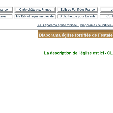
rance
Carte
châteaux
France
Eglises
Fortifiées France
L
tères
Ma Bibliothèque médiévale
Bibliothèque pour Enfants
Cont
<< Diaporama église fortifiée...
Diaporama cité fortifiée 
Diaporama église fortifiée de Festal
La description de l'église est ici - C