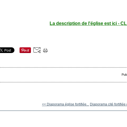
La description de l'église est ici - C
Pub
<< Diaporama église fortifiée...
Diaporama cité fortifiée 