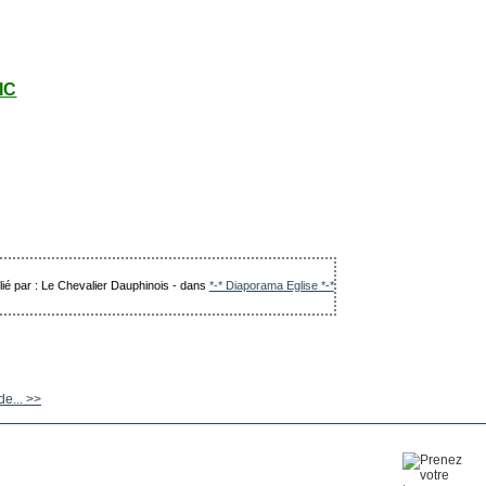
LIC
lié par : Le Chevalier Dauphinois
-
dans
*-* Diaporama Eglise *-*
de... >>